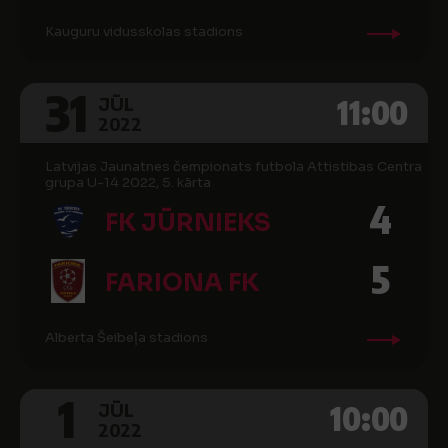
Kauguru vidusskolas stadions
31
11:00
JŪL
2022
Latvijas Jaunatnes čempionats futbola Attistibas Centra
grupa U-14 2022, 5. kārta
4
FK JŪRNIEKS
5
FARIONA FK
Alberta Šeibeļa stadions
1
10:00
JŪL
2022