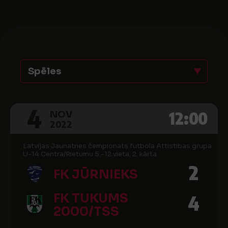
Spēles
4
12:00
NOV
2022
Latvijas Jaunatnes čempionats futbola Attistibas grupa
U-14 Centra/Rietumu 5.-12.vieta, 2. kārta
2
FK JŪRNIEKS
FK TUKUMS
4
2000/TSS