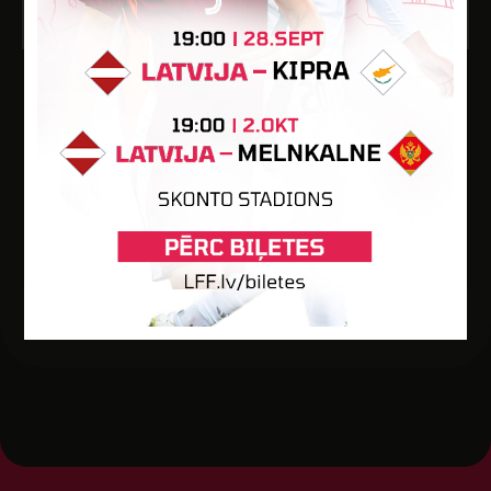
27
15:00
MAR
2022
Latvijas Jaunatnes čempionats futbola Attistibas Centra
grupa U-14 2022, 1. kārta
8
FS JELGAVA-1
0
FK JŪRNIEKS
FK Jelgava Sporta bāzes mākslīgais laukums