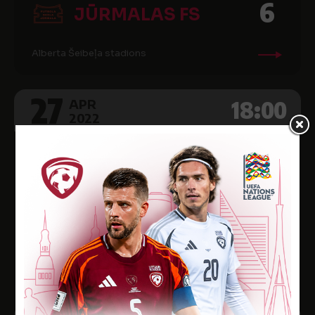
6
JŪRMALAS FS
Alberta Šeibeļa stadions
27
18:00
APR
2022
Latvijas Jaunatnes čempionats futbola Attistibas Centra
grupa U-14 2022, 4. kārta
4
MĀRUPES SC
0
FK JŪRNIEKS
Jaunmārupes stadions