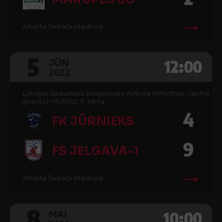
Alberta Šeibeļa stadions
5
12:00
JŪN
2022
Latvijas Jaunatnes čempionats futbola Attistibas Centra
grupa U-14 2022, 6. kārta
4
FK JŪRNIEKS
9
FS JELGAVA-1
Alberta Šeibeļa stadions
8
10:00
MAI