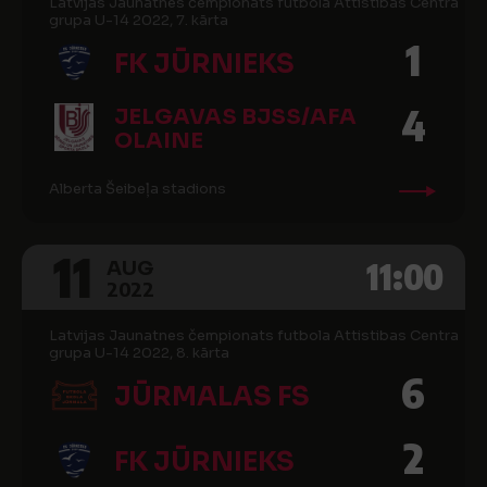
Latvijas Jaunatnes čempionats futbola Attistibas Centra
grupa U-14 2022, 7. kārta
1
FK JŪRNIEKS
4
JELGAVAS BJSS/AFA
OLAINE
Alberta Šeibeļa stadions
11
11:00
AUG
2022
Latvijas Jaunatnes čempionats futbola Attistibas Centra
grupa U-14 2022, 8. kārta
6
JŪRMALAS FS
2
FK JŪRNIEKS