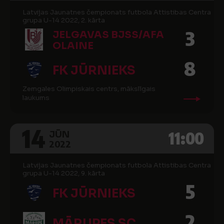
Latvijas Jaunatnes čempionats futbola Attistibas Centra
grupa U-14 2022, 2. kārta
3
JELGAVAS BJSS/AFA
OLAINE
8
FK JŪRNIEKS
Zemgales Olimpiskais centrs, mākslīgais
laukums
14
11:00
JŪN
2022
Latvijas Jaunatnes čempionats futbola Attistibas Centra
grupa U-14 2022, 9. kārta
5
FK JŪRNIEKS
2
MĀRUPES SC