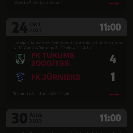
Alberta Šeibeļa stadions
24
11:00
OKT
2022
Latvijas Jaunatnes čempionats futbola Attistibas grupa
U-14 Centra/Rietumu 5.-12.vieta, 1. kārta
FK TUKUMS
4
2000/TSS
1
FK JŪRNIEKS
Tukuma pils. stad. māksl. lauk.
30
11:00
AUG
2022