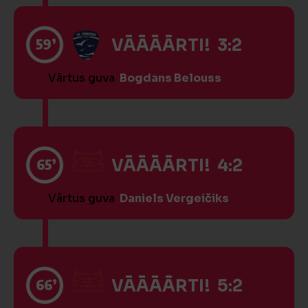
59’
VĀĀĀĀRTI! 3:2
Vārtus guva
Bogdans Belouss
65’
VĀĀĀĀRTI! 4:2
Vārtus guva
Daniels Vergeičiks
66’
VĀĀĀĀRTI! 5:2