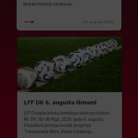
klubam beidzās eirokausu...
08. augusts 2026.
LFF DK 6. augusta lēmumi
LFF Disciplinārlietu komitejas sēdes protokols
Nr. DK 26/-38 Rīgā, 2026. gada 6. augustā.
Piedalās:Komitejas locekļi: Jevgenija
Tverjanoviča-Bore, Raivis Grīnbergs...