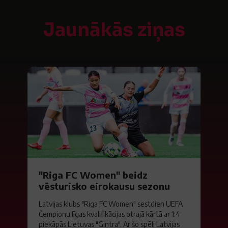
Jaunākās ziņas
"Riga FC Women" beidz
vēsturisko eirokausu sezonu
Latvijas klubs "Riga FC Women" sestdien UEFA
Čempionu līgas kvalifikācijas otrajā kārtā ar 1:4
piekāpās Lietuvas "Gintra". Ar šo spēli Latvijas