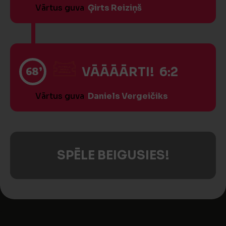
Vārtus guva
Ģirts Reiziņš
68’
VĀĀĀĀRTI! 6:2
Vārtus guva
Daniels Vergeičiks
SPĒLE BEIGUSIES!