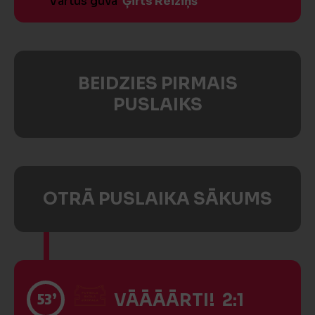
Vārtus guva
Ģirts Reiziņš
BEIDZIES PIRMAIS
PUSLAIKS
OTRĀ PUSLAIKA SĀKUMS
53’
VĀĀĀĀRTI! 2:1