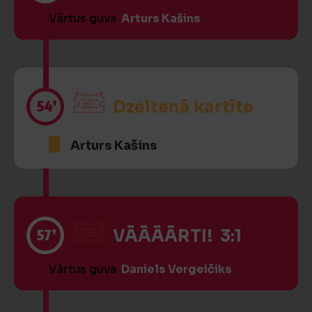
Vārtus guva
Arturs Kašins
54’
Dzeltenā kartīte
Arturs Kašins
57’
VĀĀĀĀRTI! 3:1
Vārtus guva
Daniels Vergeičiks