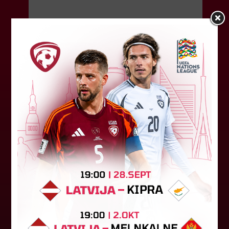
07. augusts 2026.
"Riga FC" iegūst handikapu, RFS
būs jāatspēlējas
Ceturtdienas vakarā savas spēles UEFA
Konferences līgas kvalifikācijas trešajā kārtā
aizvadīja divi Latvijas klubi. FC RFS izbraukumā ar
0:2 zaudēja Čehijas "Jablonec"...