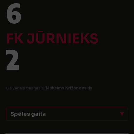
6
FK JŪRNIEKS
2
Galvenais tiesnesis:
Maksims Križanovskis
Spēles gaita