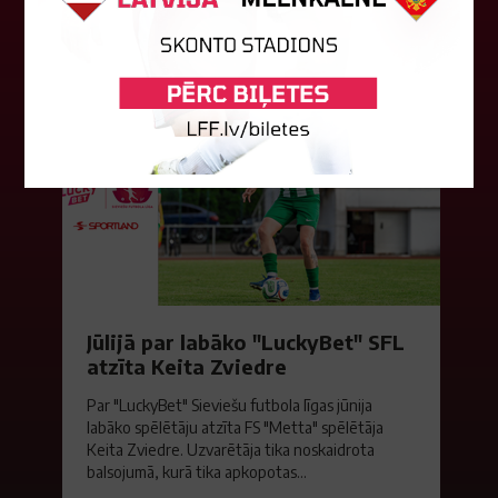
06. augusts 2026.
Jūlijā par labāko "LuckyBet" SFL
atzīta Keita Zviedre
Par "LuckyBet" Sieviešu futbola līgas jūnija
labāko spēlētāju atzīta FS "Metta" spēlētāja
Keita Zviedre. Uzvarētāja tika noskaidrota
balsojumā, kurā tika apkopotas...