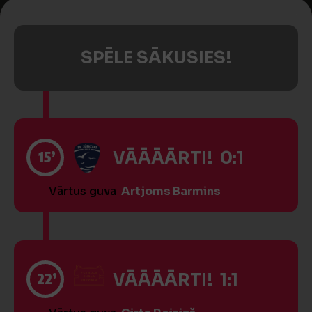
SPĒLE SĀKUSIES!
15’
VĀĀĀĀRTI! 0:1
Vārtus guva
Artjoms Barmins
22’
VĀĀĀĀRTI! 1:1