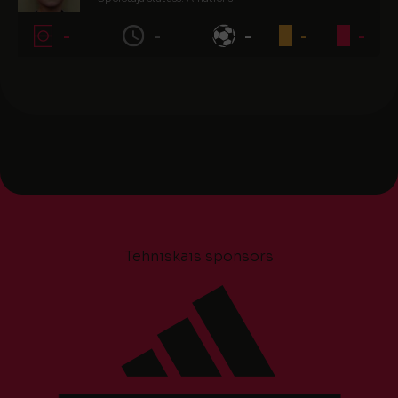
-
-
-
-
-
Tehniskais sponsors