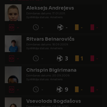
Aleksejs Andrejevs
Dzimšanas datums: 17.01.2011.
Spēlētāja statuss: Amatieris
-
-
-
-
-
Ritvars Beinarovičs
Dzimšanas datums: 18.09.2009.
Spēlētāja statuss: Amatieris
-
-
3
1
-
Chrispin Bigirimana
Dzimšanas datums: 20.09.2009.
Spēlētāja statuss: Amatieris
-
-
9
-
-
Vsevolods Bogdašovs
Dzimšanas datums: 03.06.2010.