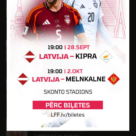
Maksims Zakrevskis
Dzimšanas datums: 18.02.2010.
Spēlētāja statuss: Amatieris
-
-
-
-
-
Dominiks Zeile
Dzimšanas datums: 14.12.2009.
Spēlētāja statuss: Amatieris
-
-
-
-
-
Daniels Zelmenis
Dzimšanas datums: 12.03.2009.
Spēlētāja statuss: Amatieris
-
-
-
-
-
Matvejs Žuromskis
Dzimšanas datums: 10.02.2010.
Spēlētāja statuss: Amatieris