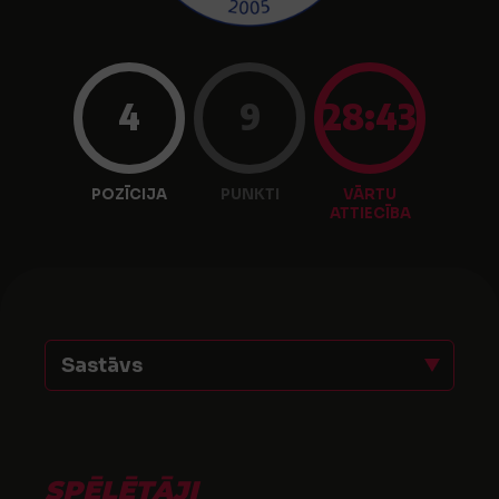
4
9
28:43
POZĪCIJA
PUNKTI
VĀRTU
ATTIECĪBA
Sastāvs
SPĒLĒTĀJI