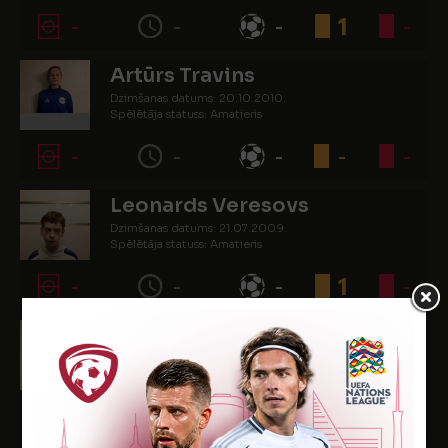
-
-
-
1
-
Artūrs Travins
Dzimšanas datums: 20.10.2010.
Spēlētāja statuss: Amatieris
-
-
-
-
-
Leonards Veresovs
Dzimšanas datums: 21.07.2009.
Spēlētāja statuss: Amatieris
-
-
-
1
-
Iļja Zacepins
Dzimšanas datums: 24.07.2010.
Spēlētāja statuss: Amatieris
-
-
-
-
-