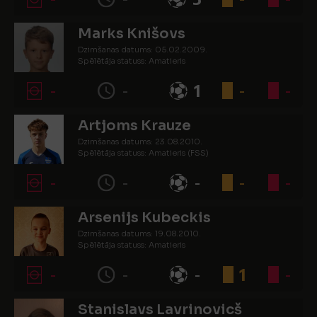
Marks Knišovs
Dzimšanas datums: 05.02.2009.
Spēlētāja statuss: Amatieris
-
-
1
-
-
Artjoms Krauze
Dzimšanas datums: 23.08.2010.
Spēlētāja statuss: Amatieris (FSS)
-
-
-
-
-
Arsenijs Kubeckis
Dzimšanas datums: 19.08.2010.
Spēlētāja statuss: Amatieris
-
-
-
1
-
Stanislavs Lavrinovicš