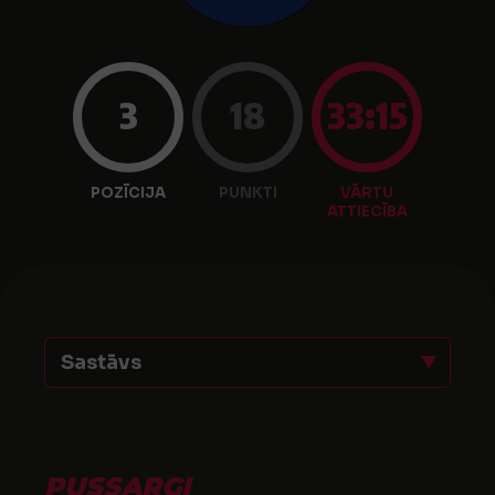
3
18
33:15
POZĪCIJA
PUNKTI
VĀRTU
ATTIECĪBA
Sastāvs
PUSSARGI