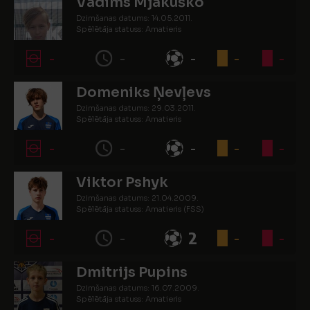
Vadims Mjakuško
Dzimšanas datums: 14.05.2011.
Spēlētāja statuss: Amatieris
-
-
-
-
-
Domeniks Ņevļevs
Dzimšanas datums: 29.03.2011.
Spēlētāja statuss: Amatieris
-
-
-
-
-
Viktor Pshyk
Dzimšanas datums: 21.04.2009.
Spēlētāja statuss: Amatieris (FSS)
-
-
2
-
-
Dmitrijs Pupins
Dzimšanas datums: 16.07.2009.
Spēlētāja statuss: Amatieris