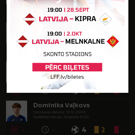
-
-
1
1
-
Artjoms Tarabarinovs
Dzimšanas datums: 31.07.2009.
Spēlētāja statuss: Amatieris
-
-
-
2
-
Kristiāns Vadjuhins
Dzimšanas datums: 28.10.2010.
Spēlētāja statuss: Amatieris (FSS)
-
-
2
-
-
Dominiks Vaļkovs
Dzimšanas datums: 19.10.2009.
Spēlētāja statuss: Amatieris (FSS)
-
-
4
2
-