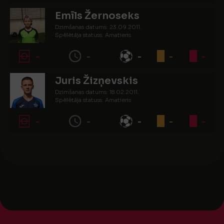
Emīls Žernoseks
Dzimšanas datums: 23.09.2011.
Spēlētāja statuss: Amatieris
-
-
-
-
-
Juris Žizņevskis
Dzimšanas datums: 18.02.2011.
Spēlētāja statuss: Amatieris
-
-
-
-
-