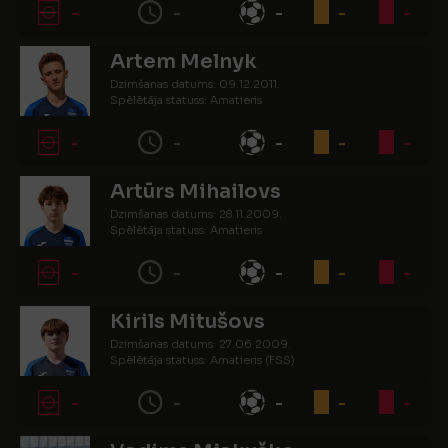
-
-
-
-
-
Artem Melnyk
Dzimšanas datums: 09.12.2011.
Spēlētāja statuss: Amatieris
-
-
-
-
-
Artūrs Mihailovs
Dzimšanas datums: 28.11.2009.
Spēlētāja statuss: Amatieris
-
-
-
-
-
Kirils Mitušovs
Dzimšanas datums: 27.06.2009.
Spēlētāja statuss: Amatieris (FSS)
-
-
-
-
-