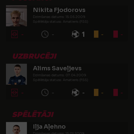
Nikita Fjodorovs
Dzimšanas datums: 15.05.2009.
Spēlētāja statuss: Amatieris (FSS)
-
-
1
-
-
UZBRUCĒJI
Alims Saveļjevs
Dzimšanas datums: 07.04.2009.
Spēlētāja statuss: Amatieris (FSS)
-
-
-
-
-
SPĒLĒTĀJI
Iļja Aļehno
Dzimšanas datums: 15.01.2009.