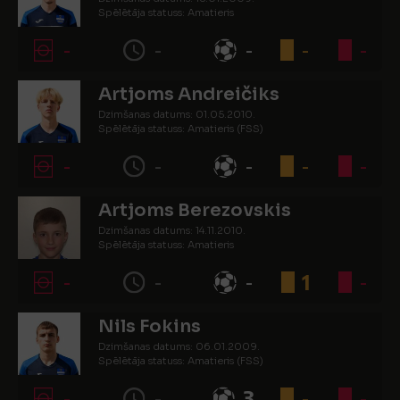
Spēlētāja statuss: Amatieris
-
-
-
-
-
Artjoms Andreičiks
Dzimšanas datums: 01.05.2010.
Spēlētāja statuss: Amatieris (FSS)
-
-
-
-
-
Artjoms Berezovskis
Dzimšanas datums: 14.11.2010.
Spēlētāja statuss: Amatieris
-
-
-
1
-
Nils Fokins
Dzimšanas datums: 06.01.2009.
Spēlētāja statuss: Amatieris (FSS)
-
-
3
-
-