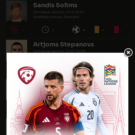
Sandis Solims
Dzimšanas datums: 01.12.2010.
Spēlētāja statuss: Amatieris
-
-
-
-
-
Artjoms Stepanovs
Dzimšanas datums: 21.07.2009.
Spēlētāja statuss: Amatieris
-
-
2
1
-
Alekss Šakelis
Dzimšanas datums: 07.05.2009.
Spēlētāja statuss: Amatieris
-
-
-
-
-
Kirills Šarapa
Dzimšanas datums: 09.03.2009.
Spēlētāja statuss: Amatieris (FSS)