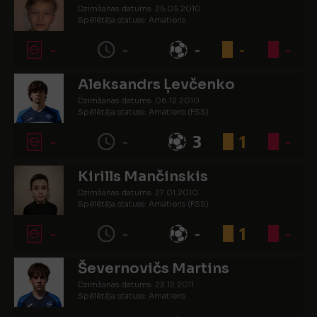
Dzimšanas datums: 25.05.2010.
Spēlētāja statuss: Amatieris
-
-
-
-
-
Aleksandrs Ļevčenko
Dzimšanas datums: 06.12.2010.
Spēlētāja statuss: Amatieris (FSS)
-
-
3
1
-
Kirills Mančinskis
Dzimšanas datums: 27.01.2010.
Spēlētāja statuss: Amatieris (FSS)
-
-
-
1
-
Ševernovičs Martins
Dzimšanas datums: 23.12.2011.
Spēlētāja statuss: Amatieris