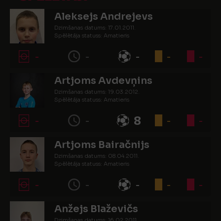
Aleksejs Andrejevs
Dzimšanas datums: 17.01.2011.
Spēlētāja statuss: Amatieris
-
-
-
-
-
Artjoms Avdevņins
Dzimšanas datums: 19.03.2012.
Spēlētāja statuss: Amatieris
-
-
8
-
-
Artjoms Bairačnijs
Dzimšanas datums: 08.04.2011.
Spēlētāja statuss: Amatieris
-
-
-
-
-
Anžejs Blaževičs
Dzimšanas datums: 16.02.2011.