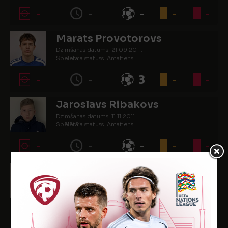
-
-
-
-
-
Marats Provotorovs
Dzimšanas datums: 21.09.2011.
Spēlētāja statuss: Amatieris
-
-
3
-
-
Jaroslavs Ribakovs
Dzimšanas datums: 11.11.2011.
Spēlētāja statuss: Amatieris
-
-
-
-
-
Matvejs Rusaļčuks
Dzimšanas datums: 18.05.2011.
Spēlētāja statuss: Amatieris
-
-
-
1
-