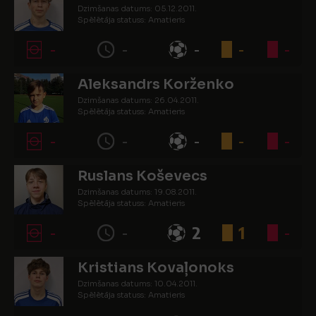
Dzimšanas datums: 05.12.2011.
Spēlētāja statuss: Amatieris
-
-
-
-
-
Aleksandrs Korženko
Dzimšanas datums: 26.04.2011.
Spēlētāja statuss: Amatieris
-
-
-
-
-
Ruslans Koševecs
Dzimšanas datums: 19.08.2011.
Spēlētāja statuss: Amatieris
-
-
2
1
-
Kristians Kovaļonoks
Dzimšanas datums: 10.04.2011.
Spēlētāja statuss: Amatieris