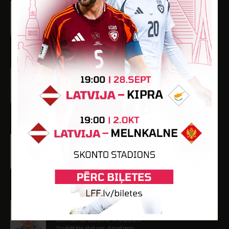
Lihamanovs Ruslans
Dzimšanas datums: 20.06.2011.
Spēlētāja statuss: Amatieris
-
-
-
1
-
Marks Safronovs
Dzimšanas datums: 17.06.2012.
Spēlētāja statuss: Amatieris
-
-
-
-
-
Marks Škņarovs
Dzimšanas datums: 28.06.2011.
Spēlētāja statuss: Amatieris
-
-
-
-
-
Maksims Uškacs
Dzimšanas datums: 17.05.2011.
Spēlētāja statuss: Amatieris