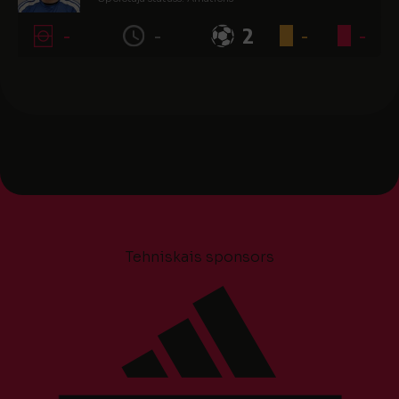
-
-
2
-
-
Tehniskais sponsors