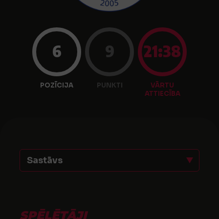
6
9
21:38
POZĪCIJA
PUNKTI
VĀRTU
ATTIECĪBA
Sastāvs
SPĒLĒTĀJI