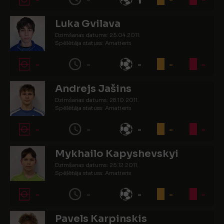
Luka Gvilava
Dzimšanas datums: 25.04.2011.
Spēlētāja statuss: Amatieris
-
-
-
-
-
Andrejs Jašins
Dzimšanas datums: 28.10.2011.
Spēlētāja statuss: Amatieris
-
-
-
-
-
Mykhailo Kapyshevskyi
Dzimšanas datums: 25.12.2011.
Spēlētāja statuss: Amatieris
-
-
-
-
-
Pavels Karpinskis