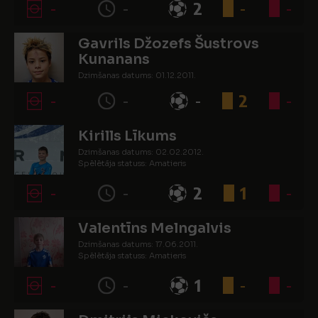
-
-
2
-
-
Gavrils Džozefs Šustrovs
Kunanans
Dzimšanas datums: 01.12.2011.
Spēlētāja statuss: Amatieris
-
-
-
2
-
Kirills Līkums
Dzimšanas datums: 02.02.2012.
Spēlētāja statuss: Amatieris
-
-
2
1
-
Valentīns Melngalvis
Dzimšanas datums: 17.06.2011.
Spēlētāja statuss: Amatieris
-
-
1
-
-