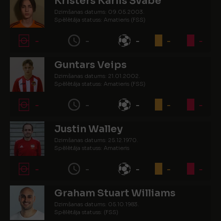
Kristers Kārlis Švābe
Dzimšanas datums: 09.05.2003.
Spēlētāja statuss: Amatieris (FSS)
-
-
-
-
-
Guntars Veips
Dzimšanas datums: 21.01.2002.
Spēlētāja statuss: Amatieris (FSS)
-
-
-
-
-
Justin Walley
Dzimšanas datums: 25.12.1970.
Spēlētāja statuss: Amatieris
-
-
-
-
-
Graham Stuart Williams
Dzimšanas datums: 05.10.1983.
Spēlētāja statuss: (FSS)