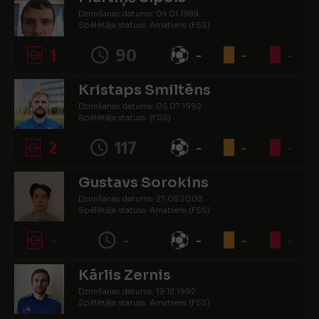
Dzimšanas datums: 04.01.1989.
Spēlētāja statuss: Amatieris (FSS)
1
90
-
-
-
Kristaps Smiltēns
Dzimšanas datums: 05.07.1992.
Spēlētāja statuss: (FSS)
2
117
-
-
-
Gustavs Sorokins
Dzimšanas datums: 27.08.2003.
Spēlētāja statuss: Amatieris (FSS)
-
-
-
-
-
Kārlis Zernis
Dzimšanas datums: 19.12.1992.
Spēlētāja statuss: Amatieris (FSS)