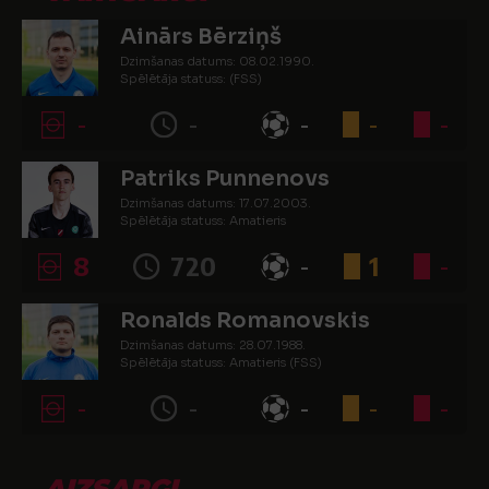
Ainārs Bērziņš
Dzimšanas datums: 08.02.1990.
Spēlētāja statuss: (FSS)
-
-
-
-
-
Patriks Punnenovs
Dzimšanas datums: 17.07.2003.
Spēlētāja statuss: Amatieris
8
720
-
1
-
Ronalds Romanovskis
Dzimšanas datums: 28.07.1988.
Spēlētāja statuss: Amatieris (FSS)
-
-
-
-
-
AIZSARGI