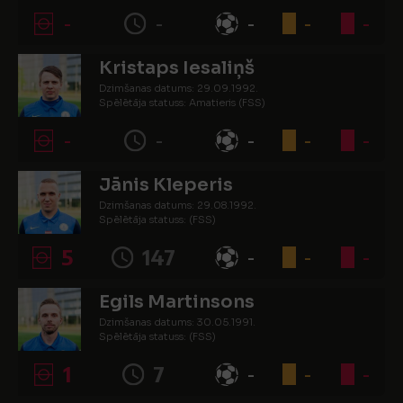
-
-
-
-
-
Kristaps Iesaliņš
Dzimšanas datums: 29.09.1992.
Spēlētāja statuss: Amatieris (FSS)
-
-
-
-
-
Jānis Kleperis
Dzimšanas datums: 29.08.1992.
Spēlētāja statuss: (FSS)
5
147
-
-
-
Egils Martinsons
Dzimšanas datums: 30.05.1991.
Spēlētāja statuss: (FSS)
1
7
-
-
-