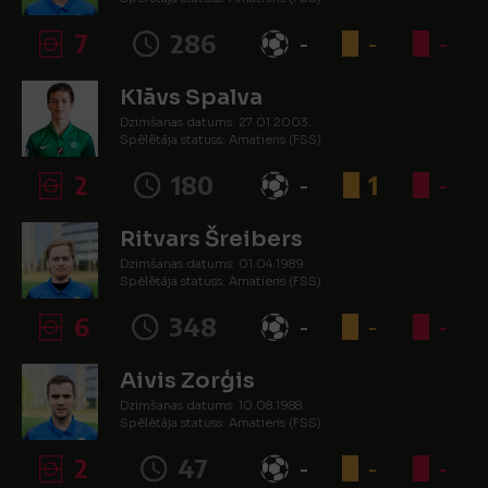
7
286
-
-
-
Klāvs Spalva
Dzimšanas datums: 27.01.2003.
Spēlētāja statuss: Amatieris (FSS)
2
180
-
1
-
Ritvars Šreibers
Dzimšanas datums: 01.04.1989.
Spēlētāja statuss: Amatieris (FSS)
6
348
-
-
-
Aivis Zorģis
Dzimšanas datums: 10.08.1988.
Spēlētāja statuss: Amatieris (FSS)
2
47
-
-
-