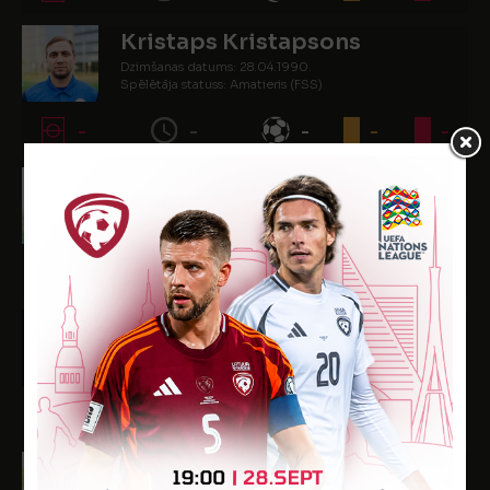
Kristaps Kristapsons
Dzimšanas datums: 28.04.1990.
Spēlētāja statuss: Amatieris (FSS)
-
-
-
-
-
Mārtiņš Milašēvičs
Dzimšanas datums: 12.02.1992.
Spēlētāja statuss: (FSS)
6
535
14
1
-
Edgars Nikiforovs
Dzimšanas datums: 30.09.2001.
Spēlētāja statuss: Amatieris (FSS)
-
-
-
-
-
Kaspars Podskočijs