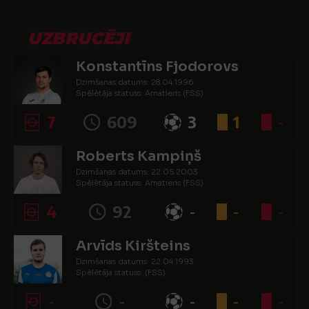
UZBRUCĒJI
Konstantīns Fjodorovs
Dzimšanas datums: 28.04.1996.
Spēlētāja statuss: Amatieris (FSS)
7
609
3
1
-
Roberts Kampiņš
Dzimšanas datums: 22.05.2003.
Spēlētāja statuss: Amatieris (FSS)
4
92
-
-
-
Arvīds Kiršteins
Dzimšanas datums: 22.04.1993.
Spēlētāja statuss: (FSS)
-
-
-
-
-