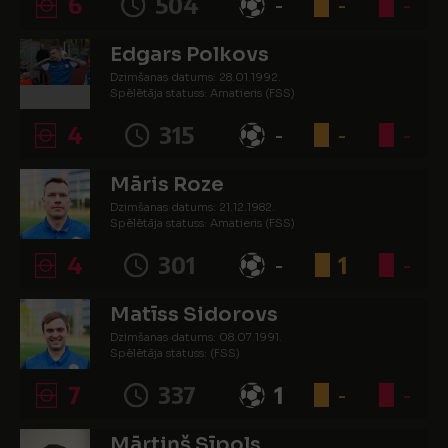
6
504
-
-
-
Edgars Polkovs
Dzimšanas datums: 28.01.1992.
Spēlētāja statuss: Amatieris (FSS)
4
315
-
-
-
Māris Roze
Dzimšanas datums: 21.12.1982.
Spēlētāja statuss: Amatieris (FSS)
4
301
-
1
-
Matīss Sidorovs
Dzimšanas datums: 08.07.1991.
Spēlētāja statuss: (FSS)
7
337
1
-
-
Mārtiņš Sīpols