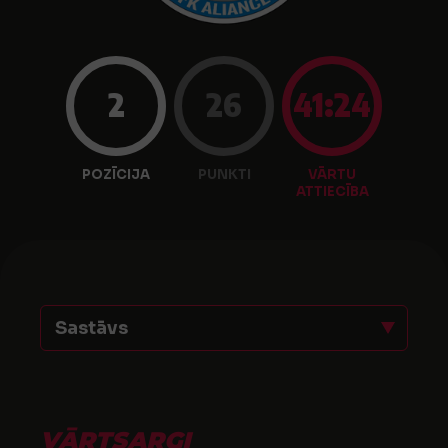
2
26
41:24
POZĪCIJA
PUNKTI
VĀRTU
ATTIECĪBA
Sastāvs
VĀRTSARGI