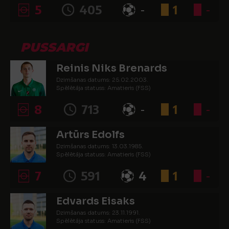
5
405
-
1
-
PUSSARGI
Reinis Niks Brenards
Dzimšanas datums: 25.02.2003.
Spēlētāja statuss: Amatieris (FSS)
8
713
-
1
-
Artūrs Edolfs
Dzimšanas datums: 13.03.1985.
Spēlētāja statuss: Amatieris (FSS)
7
591
4
1
-
Edvards Eisaks
Dzimšanas datums: 23.11.1991.
Spēlētāja statuss: Amatieris (FSS)