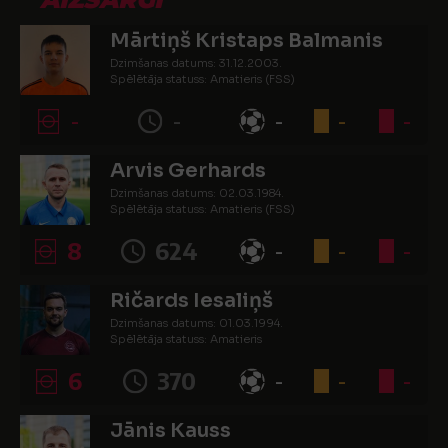
Mārtiņš Kristaps Balmanis
Dzimšanas datums: 31.12.2003.
Spēlētāja statuss: Amatieris (FSS)
-
-
-
-
-
Arvis Gerhards
Dzimšanas datums: 02.03.1984.
Spēlētāja statuss: Amatieris (FSS)
8
624
-
-
-
Ričards Iesaliņš
Dzimšanas datums: 01.03.1994.
Spēlētāja statuss: Amatieris
6
370
-
-
-
Jānis Kauss