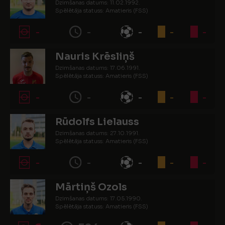
Dzimšanas datums: 11.02.1992.
Spēlētāja statuss: Amatieris (FSS)
-
-
-
-
-
Nauris Krēsliņš
Dzimšanas datums: 17.06.1991.
Spēlētāja statuss: Amatieris (FSS)
-
-
-
-
-
Rūdolfs Lielauss
Dzimšanas datums: 27.10.1991.
Spēlētāja statuss: Amatieris (FSS)
-
-
-
-
-
Mārtiņš Ozols
Dzimšanas datums: 17.05.1990.
Spēlētāja statuss: Amatieris (FSS)