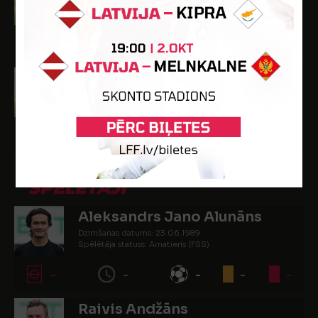
Dzimšanas datums: 15.04.1986.
Spēlētāja statuss: Amatieris (FSS)
-
-
-
-
-
Mārtiņš Taulavičus
Dzimšanas datums: 01.10.1991.
Spēlētāja statuss: Amatieris (FSS)
-
-
-
-
-
SPĒLĒTĀJI
Aleksandrs Jano Alunāns
Dzimšanas datums: 23.06.1989.
Spēlētāja statuss: Amatieris (FSS)
-
-
-
-
-
Raivis Andžāns