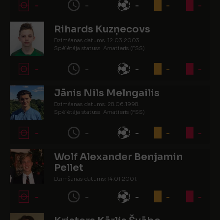
-
-
-
-
-
Rihards Kuzņecovs
Dzimšanas datums: 12.03.2003.
Spēlētāja statuss: Amatieris (FSS)
-
-
-
-
-
Jānis Nils Melngailis
Dzimšanas datums: 28.06.1998.
Spēlētāja statuss: Amatieris (FSS)
-
-
-
-
-
Wolf Alexander Benjamin
Pellet
Dzimšanas datums: 14.01.2001.
Spēlētāja statuss: Amatieris
-
-
-
-
-