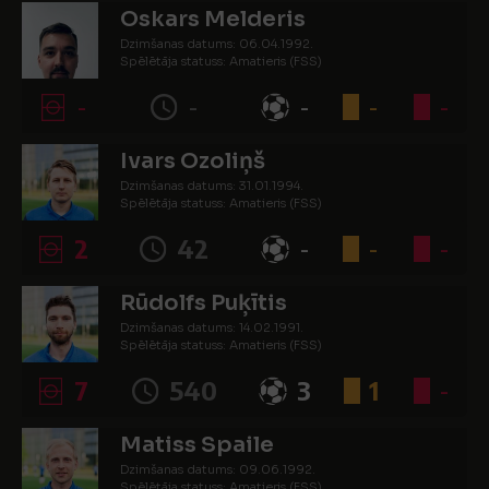
Oskars Melderis
Dzimšanas datums: 06.04.1992.
Spēlētāja statuss: Amatieris (FSS)
-
-
-
-
-
Ivars Ozoliņš
Dzimšanas datums: 31.01.1994.
Spēlētāja statuss: Amatieris (FSS)
2
42
-
-
-
Rūdolfs Puķītis
Dzimšanas datums: 14.02.1991.
Spēlētāja statuss: Amatieris (FSS)
7
540
3
1
-
Matiss Spaile
Dzimšanas datums: 09.06.1992.
Spēlētāja statuss: Amatieris (FSS)