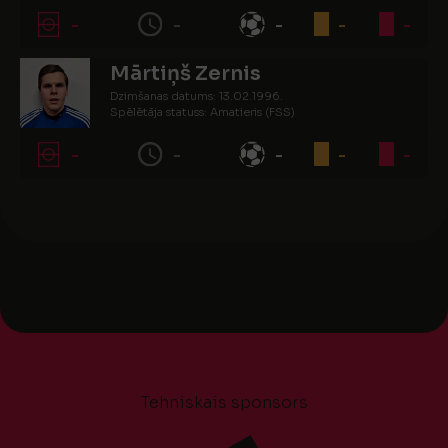
-
-
-
-
-
Mārtiņš Zernis
Dzimšanas datums: 13.02.1996.
Spēlētāja statuss: Amatieris (FSS)
-
-
-
-
-
Tehniskais sponsors