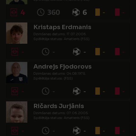
4
360
6
-
-
Kristaps Erdmanis
Dzimšanas datums: 17.07.2006.
Spēlētāja statuss: Amatieris (FSS)
-
-
-
-
-
Andrejs Fjodorovs
Dzimšanas datums: 04.08.1975.
Spēlētāja statuss: (FSS)
-
-
-
-
-
Ričards Jurjānis
Dzimšanas datums: 07.06.2005.
Spēlētāja statuss: Amatieris (FSS)
-
-
-
-
-