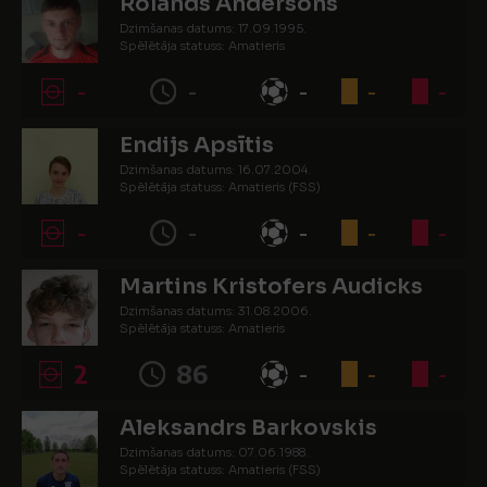
Rolands Andersons
Dzimšanas datums: 17.09.1995.
Spēlētāja statuss: Amatieris
-
-
-
-
-
Endijs Apsītis
Dzimšanas datums: 16.07.2004.
Spēlētāja statuss: Amatieris (FSS)
-
-
-
-
-
Martins Kristofers Audicks
Dzimšanas datums: 31.08.2006.
Spēlētāja statuss: Amatieris
2
86
-
-
-
Aleksandrs Barkovskis
Dzimšanas datums: 07.06.1988.
Spēlētāja statuss: Amatieris (FSS)