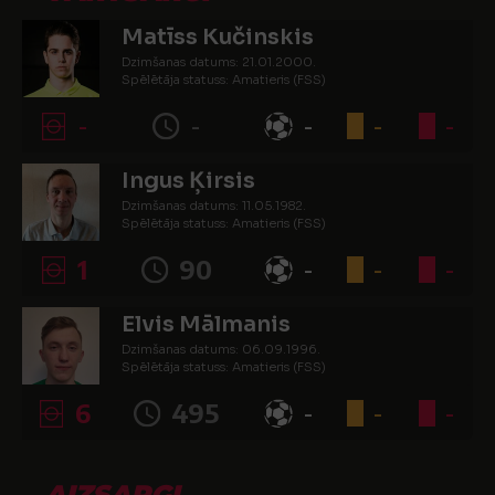
Matīss Kučinskis
Dzimšanas datums: 21.01.2000.
Spēlētāja statuss: Amatieris (FSS)
-
-
-
-
-
Ingus Ķirsis
Dzimšanas datums: 11.05.1982.
Spēlētāja statuss: Amatieris (FSS)
1
90
-
-
-
Elvis Mālmanis
Dzimšanas datums: 06.09.1996.
Spēlētāja statuss: Amatieris (FSS)
6
495
-
-
-
AIZSARGI