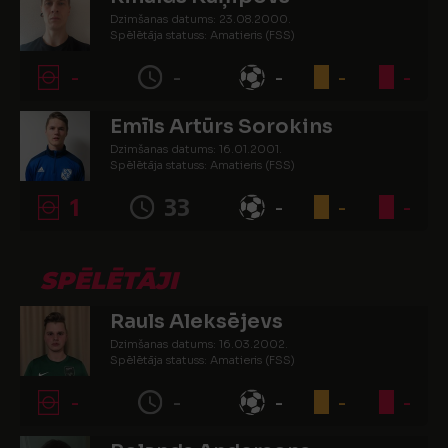
Dzimšanas datums: 23.08.2000.
Spēlētāja statuss: Amatieris (FSS)
-
-
-
-
-
Emīls Artūrs Sorokins
Dzimšanas datums: 16.01.2001.
Spēlētāja statuss: Amatieris (FSS)
1
33
-
-
-
SPĒLĒTĀJI
Rauls Aleksējevs
Dzimšanas datums: 16.03.2002.
Spēlētāja statuss: Amatieris (FSS)
-
-
-
-
-