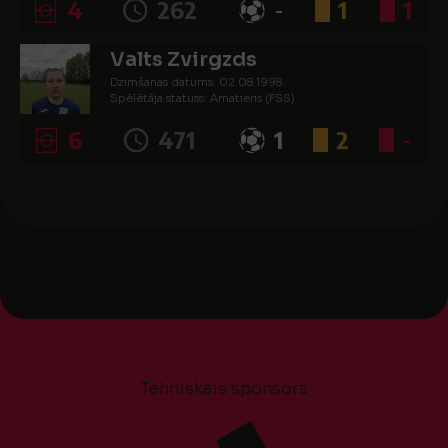
4
262
-
1
1
Valts Zvirgzds
Dzimšanas datums: 02.08.1998.
Spēlētāja statuss: Amatieris (FSS)
6
471
1
2
-
Tehniskais sponsors