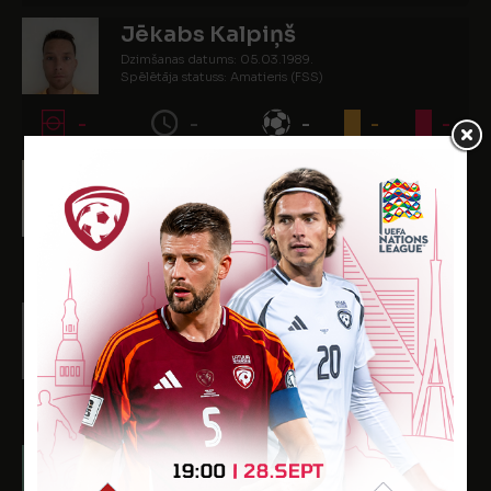
Jēkabs Kalpiņš
Dzimšanas datums: 05.03.1989.
Spēlētāja statuss: Amatieris (FSS)
-
-
-
-
-
Jānis Kauškals
Dzimšanas datums: 22.05.1995.
Spēlētāja statuss: Amatieris
4
360
-
1
-
Jānis Konopackis
Dzimšanas datums: 03.03.1989.
Spēlētāja statuss: Amatieris
6
368
-
1
-
Ralfs Rafaels Lapinskis
Dzimšanas datums: 04.03.2004.