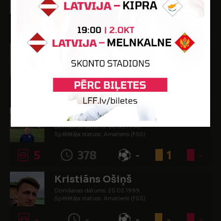
Spēlētāja statuss: Amatieris (FSS)
-
-
-
-
-
Ņikita Ļebedevs
Dzimšanas datums: 27.09.2003.
Spēlētāja statuss: Amatieris (FSS)
1
25
-
-
-
Jānis Meirāns
Dzimšanas datums: 08.03.1990.
Spēlētāja statuss: Amatieris (FSS)
5
378
-
1
-
Kristiāns Ošiņš
Dzimšanas datums: 25.02.1999.
Spēlētāja statuss: Amatieris (FSS)
-
-
-
-
-