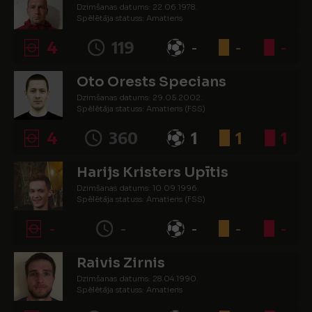
Dzimšanas datums: 22.06.1978.
Spēlētāja statuss: Amatieris
4
119
-
-
-
Oto Orests Specians
Dzimšanas datums: 29.05.2002.
Spēlētāja statuss: Amatieris (FSS)
4
360
1
1
1
Harijs Kristers Upītis
Dzimšanas datums: 10.09.1996.
Spēlētāja statuss: Amatieris (FSS)
-
-
-
-
-
Raivis Zirnis
Dzimšanas datums: 28.04.1990.
Spēlētāja statuss: Amatieris