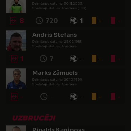
Dzimšanas datums: 30.11.2003.
Spēlētāja statuss: Amatieris (FSS)
8
720
1
-
-
Andris Stefans
Dzimšanas datums: 25.02.1981.
Spēlētāja statuss: Amatieris
1
7
-
-
-
Marks Zāmuels
Dzimšanas datums: 26.10.1999.
Spēlētāja statuss: Amatieris
-
-
-
-
-
UZBRUCĒJI
Rinalds Kaņipovs