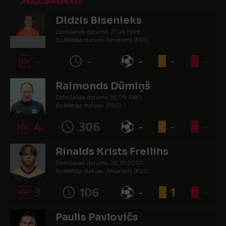
Didzis Bisenieks
Dzimšanas datums: 21.04.1996.
Spēlētāja statuss: Amatieris (FSS)
-
-
-
-
-
Raimonds Dūmiņš
Dzimšanas datums: 16.09.1980.
Spēlētāja statuss: (FSS)
4
306
-
-
-
Rinalds Krists Freilihs
Dzimšanas datums: 26.01.2007.
Spēlētāja statuss: Amatieris (FSS)
3
106
-
1
-
Paulis Pavlovičs