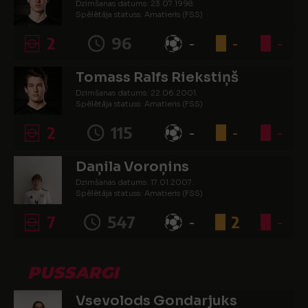
Dzimšanas datums: 23.07.1998.
Spēlētāja statuss: Amatieris (FSS)
2
96
-
-
-
Tomass Ralfs Riekstiņš
Dzimšanas datums: 22.06.2001.
Spēlētāja statuss: Amatieris (FSS)
2
115
-
-
-
Daņila Voroņins
Dzimšanas datums: 17.01.2007.
Spēlētāja statuss: Amatieris (FSS)
7
547
-
2
-
PUSSARGI
Vsevolods Gondarjuks