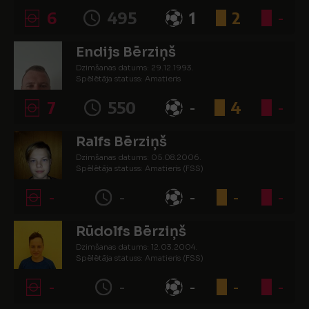
6
495
1
2
-
Endijs Bērziņš
Dzimšanas datums: 29.12.1993.
Spēlētāja statuss: Amatieris
7
550
-
4
-
Ralfs Bērziņš
Dzimšanas datums: 05.08.2006.
Spēlētāja statuss: Amatieris (FSS)
-
-
-
-
-
Rūdolfs Bērziņš
Dzimšanas datums: 12.03.2004.
Spēlētāja statuss: Amatieris (FSS)
-
-
-
-
-