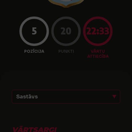
5
20
22:33
POZĪCIJA
PUNKTI
VĀRTU
ATTIECĪBA
Sastāvs
VĀRTSARGI