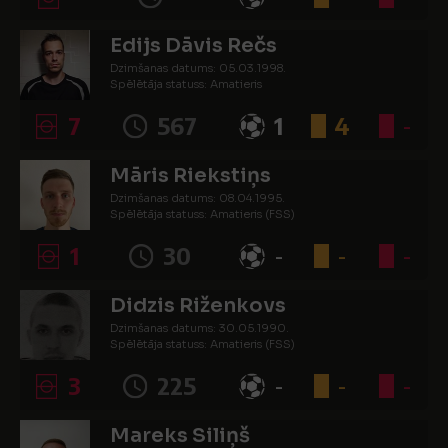
Edijs Dāvis Rečs
Dzimšanas datums: 05.03.1998.
Spēlētāja statuss: Amatieris
7
567
1
4
-
Māris Riekstiņs
Dzimšanas datums: 08.04.1995.
Spēlētāja statuss: Amatieris (FSS)
1
30
-
-
-
Didzis Riženkovs
Dzimšanas datums: 30.05.1990.
Spēlētāja statuss: Amatieris (FSS)
3
225
-
-
-
Mareks Siliņš