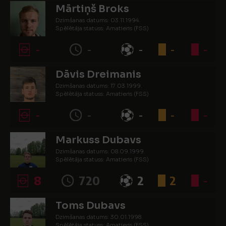
Mārtiņš Broks
Dzimšanas datums: 03.11.1994.
Spēlētāja statuss: Amatieris (FSS)
-
-
-
-
-
Dāvis Dreimanis
Dzimšanas datums: 17.03.1999.
Spēlētāja statuss: Amatieris (FSS)
-
-
-
-
-
Markuss Dubavs
Dzimšanas datums: 08.09.1999.
Spēlētāja statuss: Amatieris (FSS)
8
720
2
2
-
Toms Dubavs
Dzimšanas datums: 30.01.1998.
Spēlētāja statuss: Amatieris (FSS)