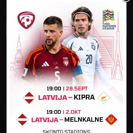
Piņķu stadions
27
13:30
AUG
2019
Latvijas U-14 meiteņu futbola čempionāts (Attīstības
grupa) 2019, 10. kārta
FK 33/ĶEGUMA
0
SKOLA
2
FK DINAMO
RĪGA/BABĪTE
Piņķu stadions