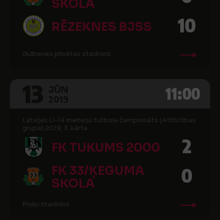
SKOLA
10
RĒZEKNES BJSS
Gulbenes pilsētas stadions
13
11:00
JŪN
2019
Latvijas U-14 meiteņu futbola čempionāts (Attīstības
grupa) 2019, 3. kārta
2
FK TUKUMS 2000
FK 33/ĶEGUMA
0
SKOLA
Piņķu stadions