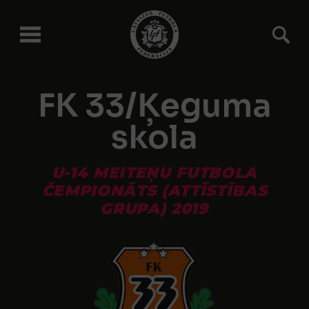
FK 33/Ķeguma
skola
U-14 MEITEŅU FUTBOLA
ČEMPIONĀTS (ATTĪSTĪBAS
GRUPA) 2019