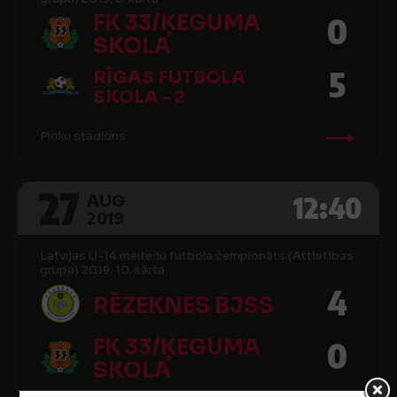
FK 33/ĶEGUMA
0
SKOLA
5
RĪGAS FUTBOLA
SKOLA - 2
Piņķu stadions
27
12:40
AUG
2019
Latvijas U-14 meiteņu futbola čempionāts (Attīstības
grupa) 2019, 10. kārta
4
RĒZEKNES BJSS
FK 33/ĶEGUMA
0
SKOLA