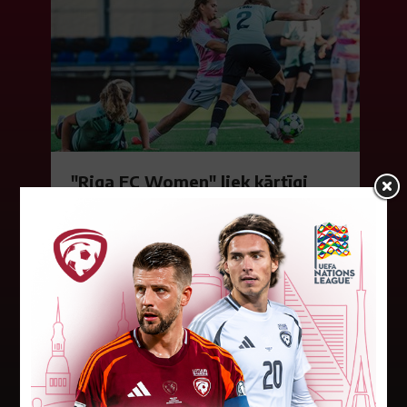
"Riga FC Women" liek kārtīgi
pasvīst dānietēm
Latvijas čempions sieviešu futbolā "Riga FC
Women" trešdien aizvadīja UEFA Čempionu līgas
kvalifikācijas otrās kārtas pusfināla spēli Dānijā
pret "HB Køge". Cīņā pret...
05. augusts 2026.