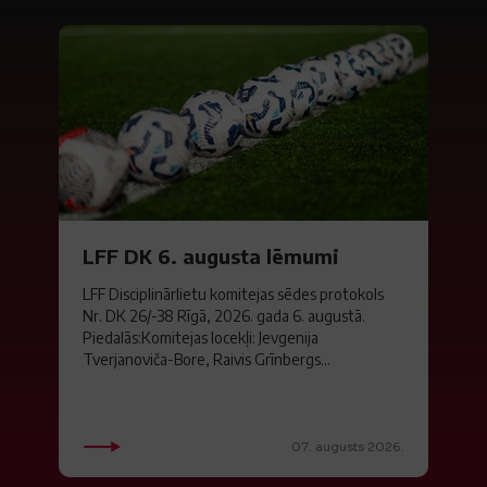
LFF DK 6. augusta lēmumi
LFF Disciplinārlietu komitejas sēdes protokols
Nr. DK 26/-38 Rīgā, 2026. gada 6. augustā.
Piedalās:Komitejas locekļi: Jevgenija
Tverjanoviča-Bore, Raivis Grīnbergs...
07. augusts 2026.