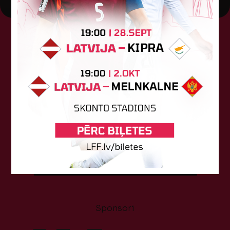
Tehniskais sponsors
Sponsori