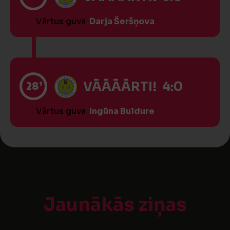
Vārtus guva
Darja Šeršņova
28’
VĀĀĀĀRTI! 4:0
Vārtus guva
Ingūna Buldure
Jaunākās ziņas