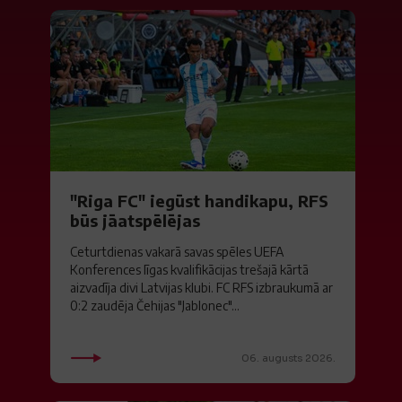
"Riga FC" iegūst handikapu, RFS
būs jāatspēlējas
Ceturtdienas vakarā savas spēles UEFA
Konferences līgas kvalifikācijas trešajā kārtā
aizvadīja divi Latvijas klubi. FC RFS izbraukumā ar
0:2 zaudēja Čehijas "Jablonec"...
06. augusts 2026.