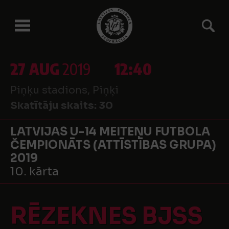
27 AUG
2019
12:40
Piņķu stadions, Piņķi
Skatītāju skaits:
30
LATVIJAS U-14 MEITEŅU FUTBOLA
ČEMPIONĀTS (ATTĪSTĪBAS GRUPA)
2019
10. kārta
RĒZEKNES BJSS