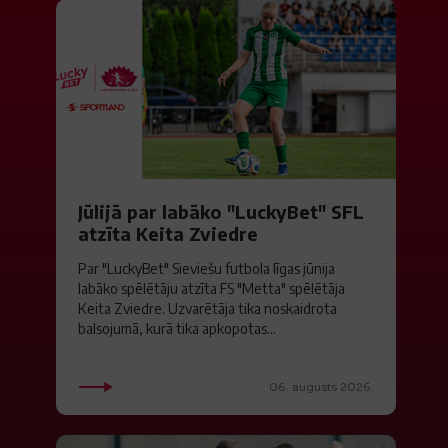
Jūlijā par labāko "LuckyBet" SFL
atzīta Keita Zviedre
Par "LuckyBet" Sieviešu futbola līgas jūnija
labāko spēlētāju atzīta FS "Metta" spēlētāja
Keita Zviedre. Uzvarētāja tika noskaidrota
balsojumā, kurā tika apkopotas...
06. augusts 2026.