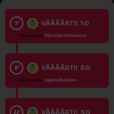
3’
VĀĀĀĀRTI! 1:0
Vārtus guva
Viktorija Višņakova
8’
VĀĀĀĀRTI! 2:0
Vārtus guva
Ingūna Buldure
22’
VĀĀĀĀRTI! 3:0