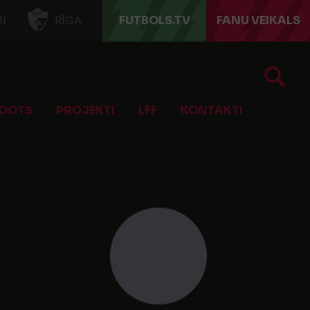
FUTBOLS.TV
FANU VEIKALS
I
RĪGA
OOTS
PROJEKTI
LFF
KONTAKTI