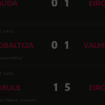
0
1
AUDA
EIR
2. kārta
0
1
OBALTIJA
VALM
oautomātika"
3. kārta
1
5
ABULS
EIR
as (Tepera) stadions