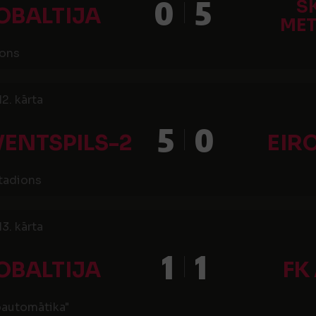
0
5
S
OBALTIJA
MET
ions
2. kārta
5
0
VENTSPILS-2
EIR
stadions
3. kārta
1
1
OBALTIJA
FK
oautomātika"