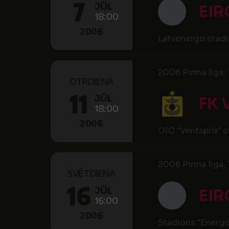
7
JŪL
EIR
18:00
2006
Latvenergo stad
2006 Pirma liga, 1
OTRDIENA
11
JŪL
FK 
18:00
2006
O/C "Ventspils" 
2006 Pirma liga, 1
SVĒTDIENA
16
JŪL
EIR
16:00
2006
Stadions "Energ