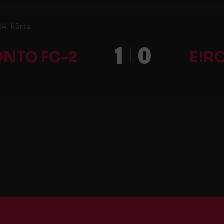
14. kārta
1
0
NTO FC-2
EIR