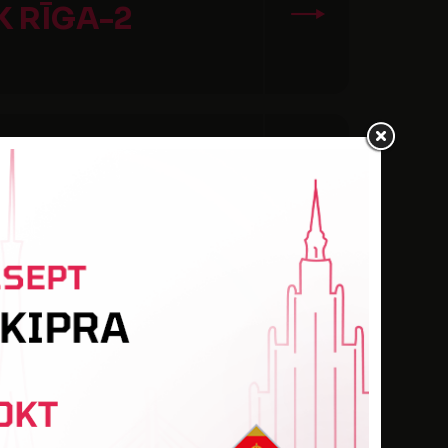
K RĪGA-2
OBALTIJA
RMALA-2