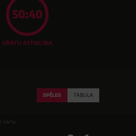
50:40
VĀRTU ATTIECĪBA
SPĒLES
TABULA
. kārta