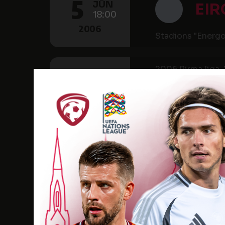
5
JŪN
EIR
18:00
2006
Stadions "Energ
2006 Pirma liga, 
TREŠDIENA
14
DIN
JŪN
18:00
ZEM
2006
Ilūkstes Stadions
2006 Pirma liga, 
PIRMDIENA
19
JŪN
EIR
18:00
2006
Stadions "Energ