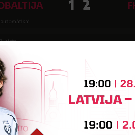
1
2
OBALTIJA
F
oautomātika"
7. kārta
3
2
ABURG-
EIR
ESSARDZE
 "Vārpa"
8. kārta
3
2
OBALTIJA
FK JŪ
oautomātika"