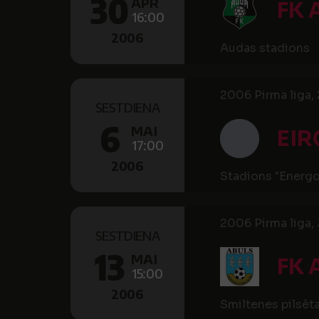
30
APR
FK 
16:00
2006
Audas stadions
2006 Pirma liga, 
SESTDIENA
6
MAI
EIR
17:00
2006
Stadions "Energ
2006 Pirma liga, 
SESTDIENA
13
MAI
FK 
15:00
2006
Smiltenes pilsēt