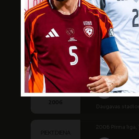
2006 Pirma liga, 
OTRDIENA
27
JŪN
FK 
19:00
2006
Jelgavas stadion
2006 Pirma liga, 
SVĒTDIENA
2
JŪL
FK 
15:00
2006
Daugavas stadio
2006 Pirma liga, 1
PIEKTDIENA