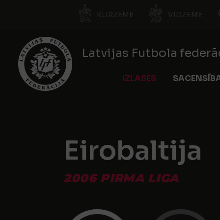
KURZEME
VIDZEME
Latvijas Futbola federā
IZLASES
SACENSĪB
Eirobaltija
2006 PIRMA LIGA