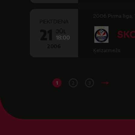
2006 Pirma liga, 
PIEKTDIENA
21
JŪL
SKO
18:00
2006
Ķeizarmežs
1
2
3