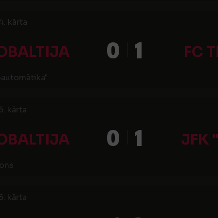
4. kārta
0
1
OBALTIJA
FC 
oautomātika"
5. kārta
0
1
OBALTIJA
JFK 
ions
6. kārta