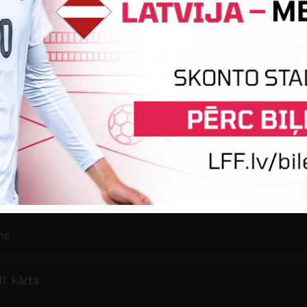
9. kārta
0
4
JELGAVA
EIR
s "Daugava"
10. kārta
1
2
MULTIBANKA
EIR
ns
1. kārta