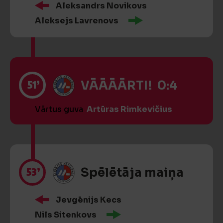
Aleksandrs Novikovs
Aleksejs Lavrenovs
51’
VĀĀĀĀRTI! 0:4
Vārtus guva
Artūras Rimkevičius
53’
Spēlētāja maiņa
Jevgēnijs Kecs
Nils Sitenkovs