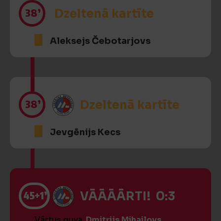
38’
Dzeltenā kartīte
Aleksejs Čebotarjovs
38’
Dzeltenā kartīte
Jevgēnijs Kecs
45
+1’
VĀĀĀĀRTI! 0:3
Vārtus guva
Dmitrijs Mihailovs