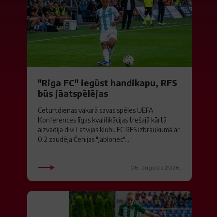
"Riga FC" iegūst handikapu, RFS
būs jāatspēlējas
Ceturtdienas vakarā savas spēles UEFA
Konferences līgas kvalifikācijas trešajā kārtā
aizvadīja divi Latvijas klubi. FC RFS izbraukumā ar
0:2 zaudēja Čehijas "Jablonec"...
06. augusts 2026.