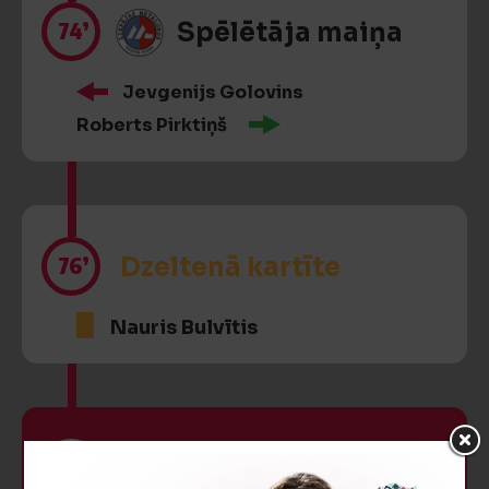
74’
Spēlētāja maiņa
Jevgenijs Golovins
Roberts Pirktiņš
76’
Dzeltenā kartīte
Nauris Bulvītis
79’
VĀĀĀĀRTI! 0:5