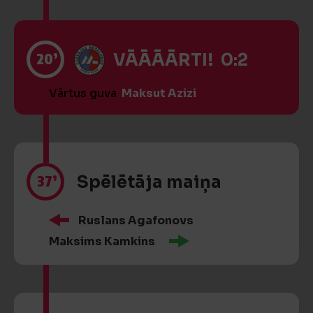
20’
VĀĀĀĀRTI! 0:2
Vārtus guva
Maksut Azizi
37’
Spēlētāja maiņa
Ruslans Agafonovs
Maksims Kamkins