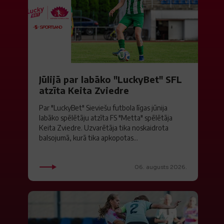
Jūlijā par labāko "LuckyBet" SFL
atzīta Keita Zviedre
Par "LuckyBet" Sieviešu futbola līgas jūnija
labāko spēlētāju atzīta FS "Metta" spēlētāja
Keita Zviedre. Uzvarētāja tika noskaidrota
balsojumā, kurā tika apkopotas...
06. augusts 2026.