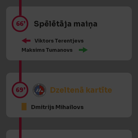
66’
Spēlētāja maiņa
Viktors Terentjevs
Maksims Tumanovs
69’
Dzeltenā kartīte
Dmitrijs Mihailovs