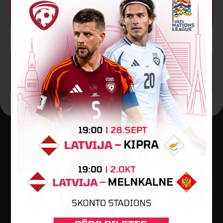
Vārtus guva
Artūras Rimkevičius
SPĒLE BEIGUSIES!
Jaunākās ziņas