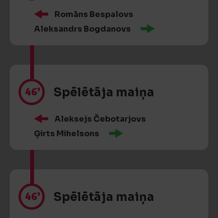
Romāns Bespalovs
Aleksandrs Bogdanovs
46’
Spēlētāja maiņa
Aleksejs Čebotarjovs
Ģirts Mihelsons
46’
Spēlētāja maiņa