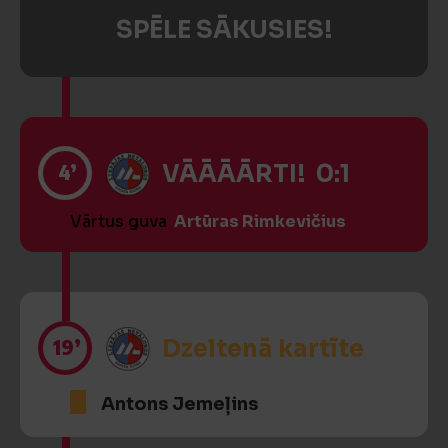
SPĒLE SĀKUSIES!
4’
VĀĀĀĀRTI! 0:1
Vārtus guva
Artūras Rimkevičius
19’
Dzeltenā kartīte
Antons Jemeļins