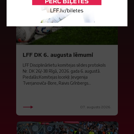
LFF DK 6. augusta lēmumi
LFF Disciplinārlietu komitejas sēdes protokols
Nr. DK 26/-38 Rīgā, 2026. gada 6. augustā.
Piedalās:Komitejas locekļi: Jevgenija
Tverjanoviča-Bore, Raivis Grīnbergs...
07. augusts 2026.