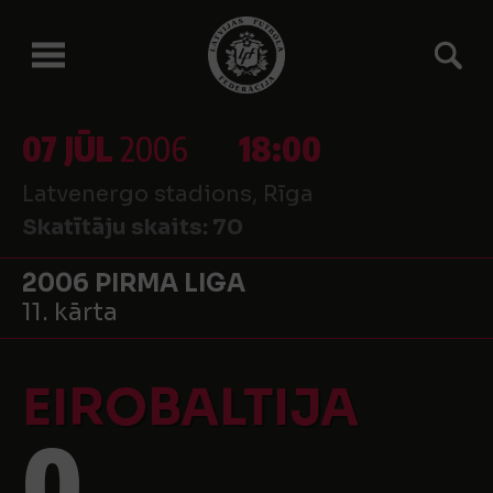
07 JŪL
2006
18:00
Latvenergo stadions, Rīga
Skatītāju skaits:
70
2006 PIRMA LIGA
11. kārta
EIROBALTIJA
0