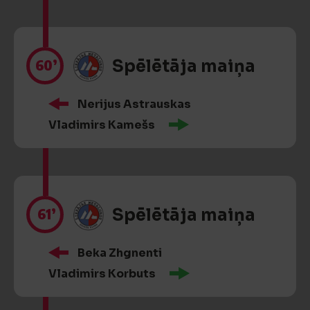
60’
Spēlētāja maiņa
Nerijus Astrauskas
Vladimirs Kamešs
61’
Spēlētāja maiņa
Beka Zhgnenti
Vladimirs Korbuts