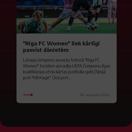
"Riga FC Women" liek kārtīgi
pasvīst dānietēm
Latvijas čempions sieviešu futbolā "Riga FC
Women" trešdien aizvadīja UEFA Čempionu līgas
kvalifikācijas otrās kārtas pusfināla spēli Dānijā
pret "HB Køge". Cīņā pret...
05. augusts 2026.