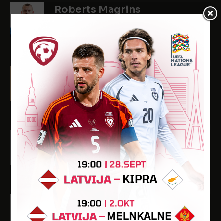
Roberts Magrins
Dzimšanas datums: 24.01.2001.
Spēlētāja statuss: Amatieris (FSS)
1
3
-
-
-
Oļegs Obžigailo
Dzimšanas datums: 06.02.1999.
Spēlētāja statuss: Amatieris
3
64
-
-
-
Raivis Skrebels
Dzimšanas datums: 26.09.1999.
Spēlētāja statuss: Profesionālis (FSS)
22
1952
1
2
-
Iļja Ševčuks
Dzimšanas datums: 25.03.1998.