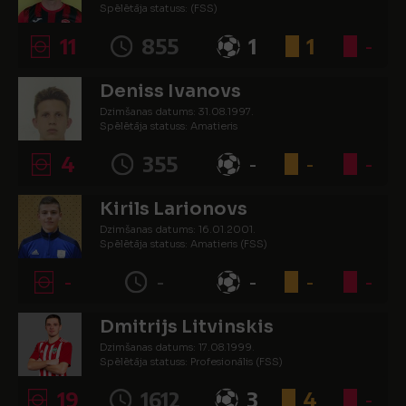
Spēlētāja statuss: (FSS)
11
855
1
1
-
Deniss Ivanovs
Dzimšanas datums: 31.08.1997.
Spēlētāja statuss: Amatieris
4
355
-
-
-
Kirils Larionovs
Dzimšanas datums: 16.01.2001.
Spēlētāja statuss: Amatieris (FSS)
-
-
-
-
-
Dmitrijs Litvinskis
Dzimšanas datums: 17.08.1999.
Spēlētāja statuss: Profesionālis (FSS)
19
1612
3
4
-