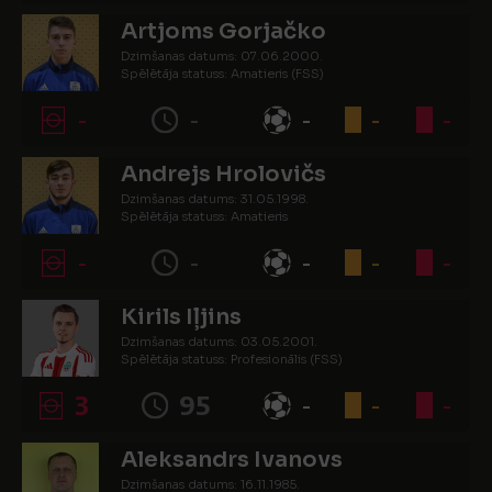
Artjoms Gorjačko
Dzimšanas datums: 07.06.2000.
Spēlētāja statuss: Amatieris (FSS)
-
-
-
-
-
Andrejs Hrolovičs
Dzimšanas datums: 31.05.1998.
Spēlētāja statuss: Amatieris
-
-
-
-
-
Kirils Iļjins
Dzimšanas datums: 03.05.2001.
Spēlētāja statuss: Profesionālis (FSS)
3
95
-
-
-
Aleksandrs Ivanovs
Dzimšanas datums: 16.11.1985.