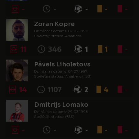
-
-
-
-
-
Zoran Kopre
Dzimšanas datums: 07.02.1990.
Spēlētāja statuss: Amatieris
11
346
1
1
-
Pāvels Liholetovs
Dzimšanas datums: 04.07.1997.
Spēlētāja statuss: Amatieris (FSS)
14
1107
2
4
-
Dmitrijs Lomako
Dzimšanas datums: 29.03.1998.
Spēlētāja statuss: (FSS)
-
-
-
-
-