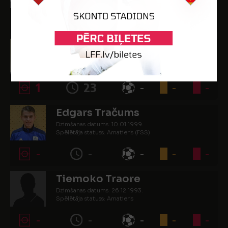
Spēlētāja statuss: Amatieris (FSS)
22
1458
3
2
-
Pāvels Tarasovs
Dzimšanas datums: 16.01.1988.
Spēlētāja statuss: Amatieris (FSS)
1
23
-
-
-
Edgars Tračums
Dzimšanas datums: 10.01.1999.
Spēlētāja statuss: Amatieris (FSS)
-
-
-
-
-
Tiemoko Traore
Dzimšanas datums: 26.12.1993.
Spēlētāja statuss: Amatieris
-
-
-
-
-