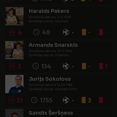
Haralds Pakers
Dzimšanas datums: 11.12.1999.
Spēlētāja statuss: Amatieris
4
48
-
-
-
Armands Snarskis
Dzimšanas datums: 29.11.1999.
Spēlētāja statuss: Amatieris
2
134
-
-
1
Jurijs Sokolovs
Dzimšanas datums: 12.09.1983.
Spēlētāja statuss: Amatieris (FSS)
21
1755
-
3
-
Sandis Šeršņevs