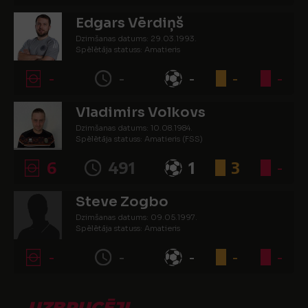
Edgars Vērdiņš
Dzimšanas datums: 29.03.1993.
Spēlētāja statuss: Amatieris
-
-
-
-
-
Vladimirs Volkovs
Dzimšanas datums: 10.08.1984.
Spēlētāja statuss: Amatieris (FSS)
6
491
1
3
-
Steve Zogbo
Dzimšanas datums: 09.05.1997.
Spēlētāja statuss: Amatieris
-
-
-
-
-
UZBRUCĒJI