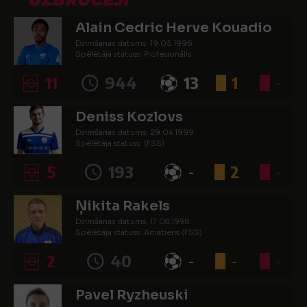
Alain Cedric Herve Kouadio
Dzimšanas datums: 19.05.1996.
Spēlētāja statuss: Profesionālis
11
944
13
1
-
Deniss Kozlovs
Dzimšanas datums: 29.04.1999.
Spēlētāja statuss: (FSS)
5
193
-
2
-
Ņikita Rakels
Dzimšanas datums: 17.08.1998.
Spēlētāja statuss: Amatieris (FSS)
2
40
-
-
-
Pavel Ryzheuski