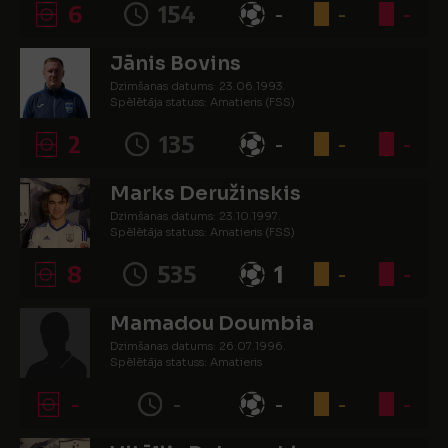
6
154
-
-
-
Jānis Bovins
Dzimšanas datums: 23.06.1993.
Spēlētāja statuss: Amatieris (FSS)
2
135
-
-
-
Marks Deružinskis
Dzimšanas datums: 23.10.1997.
Spēlētāja statuss: Amatieris (FSS)
8
535
1
-
-
Mamadou Doumbia
Dzimšanas datums: 26.07.1996.
Spēlētāja statuss: Amatieris
-
-
-
-
-