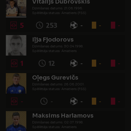
Vitālijs Dubrovskis
Dzimšanas datums: 21.06.1996.
Spēlētāja statuss: Amatieris (FSS)
5
253
-
-
-
Iļja Fjodorovs
Dzimšanas datums: 30.04.1998.
Spēlētāja statuss: Amatieris
1
12
-
-
-
Oļegs Gurevičs
Dzimšanas datums: 26.06.2001.
Spēlētāja statuss: Amatieris (FSS)
-
-
-
-
-
Maksims Harlamovs
Dzimšanas datums: 02.07.1998.
Spēlētāja statuss: Amatieris