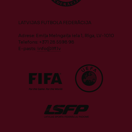
LATVIJAS FUTBOLA FEDERĀCIJA
Adrese: Emiļa Melngaiļa iela 1, Rīga, LV-1010
Telefons: +371 28 5598 98
E-pasts:
info@lff.lv