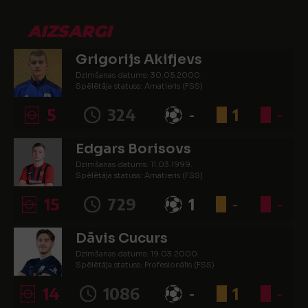
AIZSARGI
Grigorijs Akifjevs
Dzimšanas datums: 30.05.2000.
Spēlētāja statuss: Amatieris (FSS)
5
324
-
1
-
Edgars Borisovs
Dzimšanas datums: 11.03.1999.
Spēlētāja statuss: Amatieris (FSS)
15
729
1
-
-
Dāvis Cucurs
Dzimšanas datums: 19.03.2000.
Spēlētāja statuss: Profesionālis (FSS)
14
1086
-
1
-