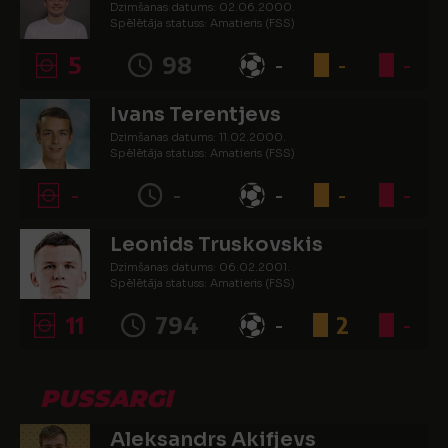
Dzimšanas datums: 02.06.2000.
Spēlētāja statuss: Amatieris (FSS)
5
98
-
-
-
Ivans Terentjevs
Dzimšanas datums: 11.02.2000.
Spēlētāja statuss: Amatieris (FSS)
-
-
-
-
-
Leonids Truskovskis
Dzimšanas datums: 06.02.2001.
Spēlētāja statuss: Amatieris (FSS)
11
794
-
2
-
PUSSARGI
Aleksandrs Akifjevs