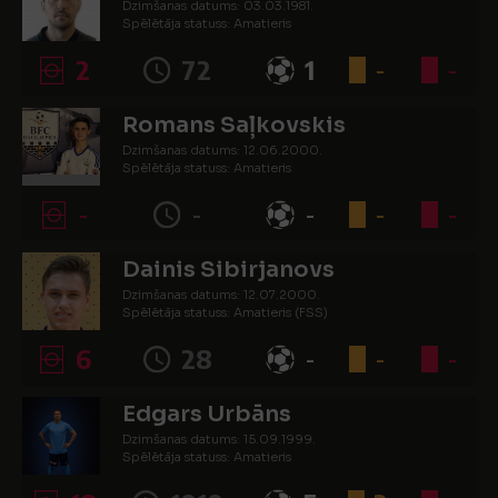
Dzimšanas datums: 03.03.1981.
Spēlētāja statuss: Amatieris
2
72
1
-
-
Romans Saļkovskis
Dzimšanas datums: 12.06.2000.
Spēlētāja statuss: Amatieris
-
-
-
-
-
Dainis Sibirjanovs
Dzimšanas datums: 12.07.2000.
Spēlētāja statuss: Amatieris (FSS)
6
28
-
-
-
Edgars Urbāns
Dzimšanas datums: 15.09.1999.
Spēlētāja statuss: Amatieris