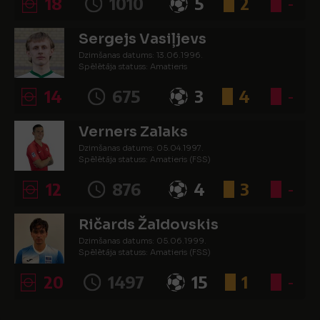
18
1010
5
2
-
Sergejs Vasiļjevs
Dzimšanas datums: 13.06.1996.
Spēlētāja statuss: Amatieris
14
675
3
4
-
Verners Zalaks
Dzimšanas datums: 05.04.1997.
Spēlētāja statuss: Amatieris (FSS)
12
876
4
3
-
Ričards Žaldovskis
Dzimšanas datums: 05.06.1999.
Spēlētāja statuss: Amatieris (FSS)
20
1497
15
1
-