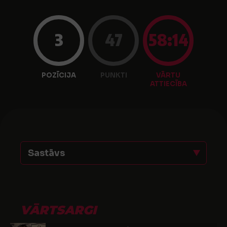
3
47
58:14
POZĪCIJA
PUNKTI
VĀRTU
ATTIECĪBA
Sastāvs
VĀRTSARGI