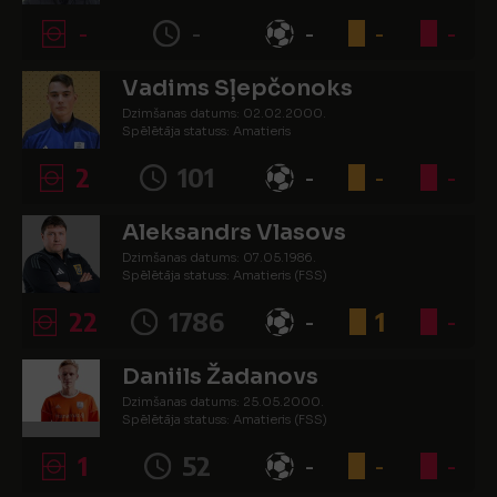
-
-
-
-
-
Vadims Sļepčonoks
Dzimšanas datums: 02.02.2000.
Spēlētāja statuss: Amatieris
2
101
-
-
-
Aleksandrs Vlasovs
Dzimšanas datums: 07.05.1986.
Spēlētāja statuss: Amatieris (FSS)
22
1786
-
1
-
Daniils Žadanovs
Dzimšanas datums: 25.05.2000.
Spēlētāja statuss: Amatieris (FSS)
1
52
-
-
-