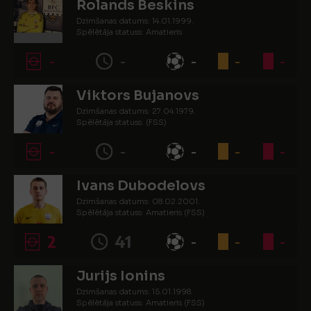
Rolands Beskins
Dzimšanas datums: 14.01.1999.
Spēlētāja statuss: Amatieris
-
-
-
-
-
Viktors Bujanovs
Dzimšanas datums: 27.04.1979.
Spēlētāja statuss: (FSS)
-
-
-
-
-
Ivans Dubodelovs
Dzimšanas datums: 08.02.2001.
Spēlētāja statuss: Amatieris (FSS)
2
41
-
-
-
Jurijs Ionins
Dzimšanas datums: 15.01.1998.
Spēlētāja statuss: Amatieris (FSS)