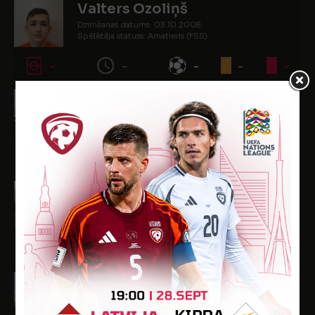
Valters Ozoliņš
Dzimšanas datums: 03.10.2008.
Spēlētāja statuss: Amatieris (FSS)
-
-
-
-
-
Kristers Ozols
Dzimšanas datums: 18.02.2006.
Spēlētāja statuss: Amatieris (FSS)
1
22
-
-
-
Āris Paužolis
Dzimšanas datums: 29.03.1991.
Spēlētāja statuss: Amatieris (FSS)
-
-
-
-
-
Edvīns Pavlovs
Dzimšanas datums: 12.08.2001.
Spēlētāja statuss: Amatieris (FSS)