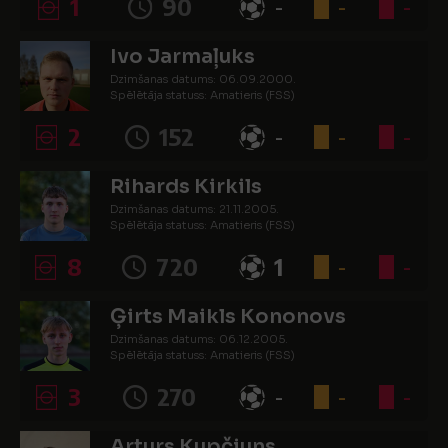
1
90
-
-
-
Ivo Jarmaļuks
Dzimšanas datums: 06.09.2000.
Spēlētāja statuss: Amatieris (FSS)
2
152
-
-
-
Rihards Kirkils
Dzimšanas datums: 21.11.2005.
Spēlētāja statuss: Amatieris (FSS)
8
720
1
-
-
Ģirts Maikls Kononovs
Dzimšanas datums: 06.12.2005.
Spēlētāja statuss: Amatieris (FSS)
3
270
-
-
-
Arturs Kupčiuns