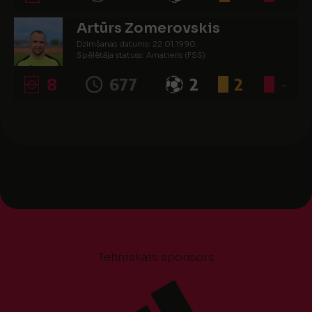
Artūrs Zomerovskis
Dzimšanas datums: 22.01.1990.
Spēlētāja statuss: Amatieris (FSS)
8
677
2
2
-
Tehniskais sponsors