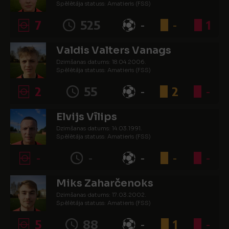
Spēlētāja statuss: Amatieris (FSS)
7
525
-
-
1
Valdis Valters Vanags
Dzimšanas datums: 18.04.2006.
Spēlētāja statuss: Amatieris (FSS)
2
55
-
2
-
Elvijs Vīlips
Dzimšanas datums: 14.03.1991.
Spēlētāja statuss: Amatieris (FSS)
-
-
-
-
-
Miks Zaharčenoks
Dzimšanas datums: 17.03.2002.
Spēlētāja statuss: Amatieris (FSS)
5
88
-
1
-