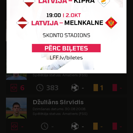
-
-
-
-
-
Daniels Raginskis
Dzimšanas datums: 11.04.2003.
Spēlētāja statuss: Amatieris (FSS)
-
-
-
-
-
Edgars Ružello
Dzimšanas datums: 09.11.1988.
Spēlētāja statuss: Amatieris (FSS)
6
383
-
1
-
Džuliāns Sirvidis
Dzimšanas datums: 30.08.2008.
Spēlētāja statuss: Amatieris (FSS)
-
-
-
-
-