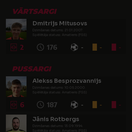
VĀRTSARGI
Dmitrijs Mitusovs
Dzimšanas datums: 21.01.2007.
Spēlētāja statuss: Amatieris (FSS)
2
176
-
-
-
PUSSARGI
Alekss Besprozvannijs
Dzimšanas datums: 10.05.2000.
Spēlētāja statuss: Amatieris (FSS)
6
187
-
-
-
Jānis Rotbergs
Dzimšanas datums: 13.09.1994.
Spēlētāja statuss: Amatieris (FSS)