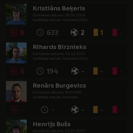
Kristiāns Beķeris
Dzimšanas datums: 28.06.2005.
Spēlētāja statuss: Amatieris (FSS)
8
633
2
1
-
Rihards Birznieks
Dzimšanas datums: 02.02.2001.
Spēlētāja statuss: Amatieris (FSS)
5
194
-
-
-
Renārs Burgevics
Dzimšanas datums: 18.01.1994.
Spēlētāja statuss: Amatieris
-
-
-
-
-
Henrijs Bušs
Dzimšanas datums: 05.07.2007.