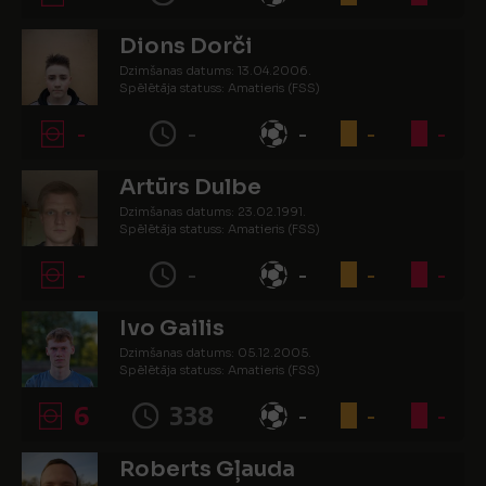
Dions Dorči
Dzimšanas datums: 13.04.2006.
Spēlētāja statuss: Amatieris (FSS)
-
-
-
-
-
Artūrs Dulbe
Dzimšanas datums: 23.02.1991.
Spēlētāja statuss: Amatieris (FSS)
-
-
-
-
-
Ivo Gailis
Dzimšanas datums: 05.12.2005.
Spēlētāja statuss: Amatieris (FSS)
6
338
-
-
-
Roberts Gļauda