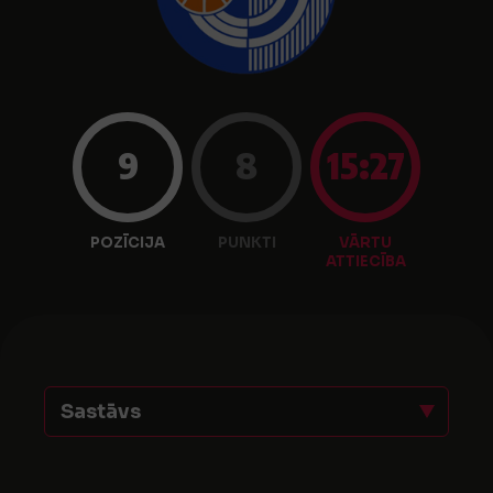
9
8
15:27
POZĪCIJA
PUNKTI
VĀRTU
ATTIECĪBA
Sastāvs