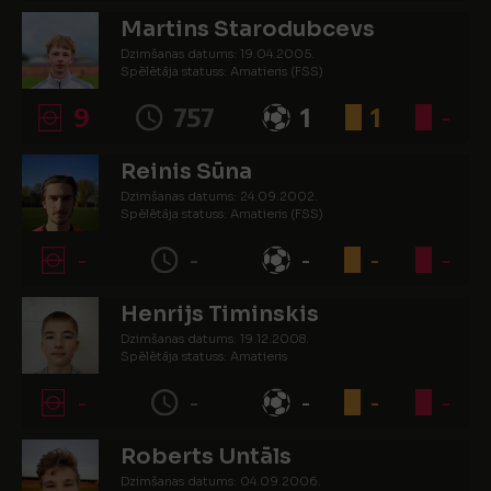
Martins Starodubcevs
Dzimšanas datums: 19.04.2005.
Spēlētāja statuss: Amatieris (FSS)
9
757
1
1
-
Reinis Sūna
Dzimšanas datums: 24.09.2002.
Spēlētāja statuss: Amatieris (FSS)
-
-
-
-
-
Henrijs Timinskis
Dzimšanas datums: 19.12.2008.
Spēlētāja statuss: Amatieris
-
-
-
-
-
Roberts Untāls
Dzimšanas datums: 04.09.2006.