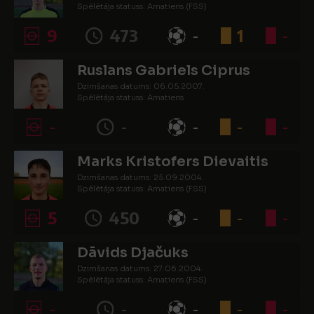
Spēlētāja statuss: Amatieris (FSS)
9
473
-
1
-
Ruslans Gabriels Ciprus
Dzimšanas datums: 06.05.2007.
Spēlētāja statuss: Amatieris
-
-
-
-
-
Marks Kristofers Dievaitis
Dzimšanas datums: 25.09.2004.
Spēlētāja statuss: Amatieris (FSS)
5
450
-
-
-
Dāvids Djačuks
Dzimšanas datums: 27.06.2004.
Spēlētāja statuss: Amatieris (FSS)
-
-
-
-
-