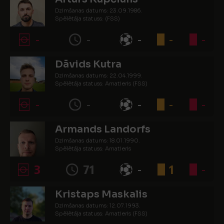
Dzimšanas datums: 23.09.1986.
Spēlētāja statuss: (FSS)
-
-
-
-
-
Dāvids Kutra
Dzimšanas datums: 22.04.1999.
Spēlētāja statuss: Amatieris (FSS)
-
-
-
-
-
Armands Landorfs
Dzimšanas datums: 18.01.1990.
Spēlētāja statuss: Amatieris
3
71
-
1
-
Kristaps Maskalis
Dzimšanas datums: 12.07.1993.
Spēlētāja statuss: Amatieris (FSS)