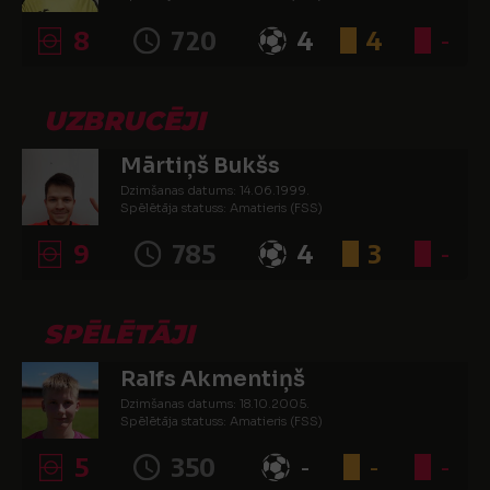
8
720
4
4
-
UZBRUCĒJI
Mārtiņš Bukšs
Dzimšanas datums: 14.06.1999.
Spēlētāja statuss: Amatieris (FSS)
9
785
4
3
-
SPĒLĒTĀJI
Ralfs Akmentiņš
Dzimšanas datums: 18.10.2005.
Spēlētāja statuss: Amatieris (FSS)
5
350
-
-
-