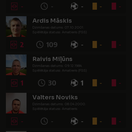
-
-
-
-
-
Ardis Māskis
Dzimšanas datums: 07.10.2001.
Spēlētāja statuss: Amatieris (FSS)
2
109
-
-
-
Raivis Miļūns
Dzimšanas datums: 09.12.1984.
Spēlētāja statuss: Amatieris (FSS)
1
30
1
-
-
Valters Noviks
Dzimšanas datums: 08.04.2000.
Spēlētāja statuss: Amatieris
-
-
-
-
-