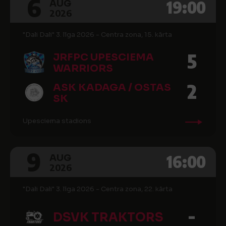
6
19:00
AUG
2026
"Dali Dali" 3. līga 2026 - Centra zona, 15. kārta
5
JRFPC UPESCIEMA
WARRIORS
2
ASK KADAGA / OSTAS
SK
Upesciema stadions
9
16:00
AUG
2026
"Dali Dali" 3. līga 2026 - Centra zona, 22. kārta
-
DSVK TRAKTORS