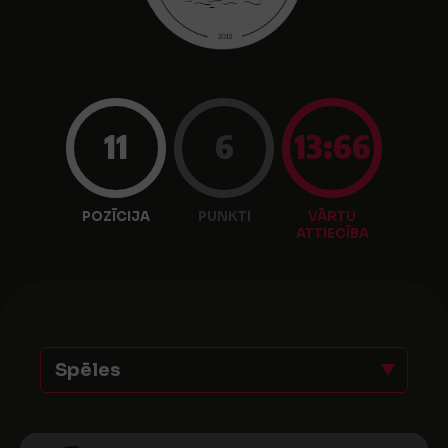
11
6
13:66
POZĪCIJA
PUNKTI
VĀRTU
ATTIECĪBA
Spēles