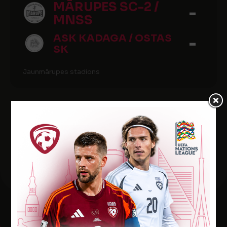
MĀRUPES SC-2 /
-
MNSS
-
ASK KADAGA / OSTAS
SK
Jaunmārupes stadions
1
2