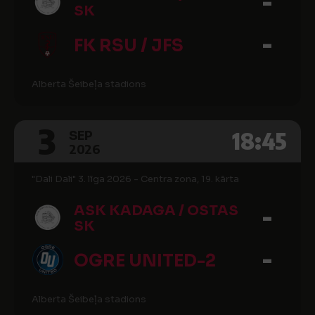
-
SK
-
FK RSU / JFS
Alberta Šeibeļa stadions
3
18:45
SEP
2026
"Dali Dali" 3. līga 2026 - Centra zona, 19. kārta
-
ASK KADAGA / OSTAS
SK
-
OGRE UNITED-2
Alberta Šeibeļa stadions