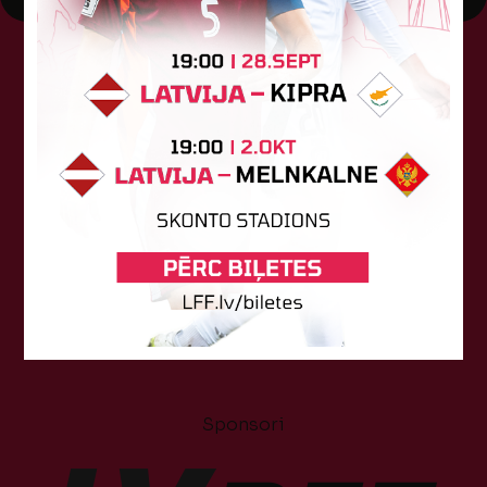
Tehniskais sponsors
Sponsori