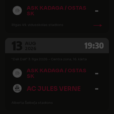
-
ASK KADAGA / OSTAS
SK
Rīgas 49. vidusskolas stadions
13
19:30
AUG
2026
"Dali Dali" 3. līga 2026 - Centra zona, 16. kārta
-
ASK KADAGA / OSTAS
SK
-
AC JULES VERNE
Alberta Šeibeļa stadions