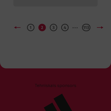
...
1
2
3
4
113
Tehniskais sponsors