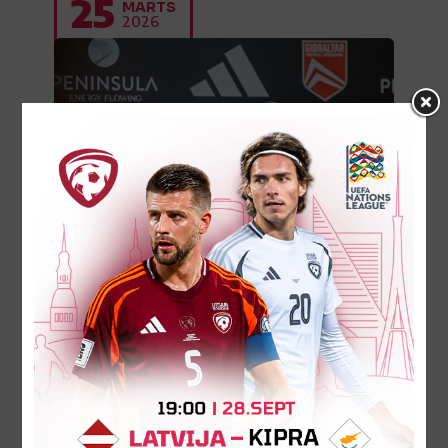
25
MARTS
2026
P. Nikolato: Spēlētāji ir ļoti
motivēti un alkst spēlēt
Latvijas izlase trešdien aizvadīja oficiālo
pirmsspēles treniņu Gibraltārā pirms ceturtdien
gaidāmās UEFA Nāciju līgas play-off spēles ar
mājiniekiem. Mūsu komandas...
25. marts 2026.