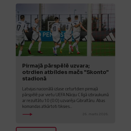
Pirmajā pārspēlē uzvara;
otrdien atbildes mačs "Skonto"
stadionā
Latvijas nacionālā izlase ceturtdien pirmajā
pārspēlē par vietu UEFA Nāciju C līgā izbraukumā
ar rezultātu 1:0 (0:0) uzvarēja Gibraltāru. Abas
komandas atkārtoti tiksies...
26. marts 2026.