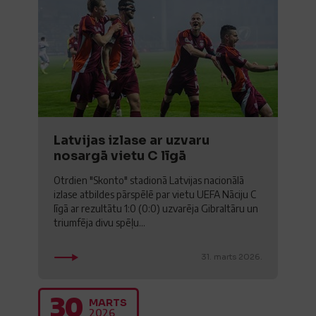
Latvijas izlase ar uzvaru
nosargā vietu C līgā
Otrdien "Skonto" stadionā Latvijas nacionālā
izlase atbildes pārspēlē par vietu UEFA Nāciju C
līgā ar rezultātu 1:0 (0:0) uzvarēja Gibraltāru un
triumfēja divu spēļu...
31. marts 2026.
30
MARTS
2026