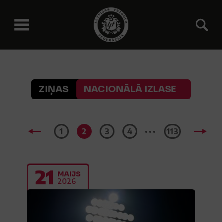
ZIŅAS
NACIONĀLĀ IZLASE
...
1
2
3
4
113
21
MAIJS
2026