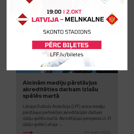
24
MARTS
2026
Aicinām mediju pārstāvjus
akreditēties darbam izlašu
spēlēs martā
Latvijas Futbola federācija (LFF) aicina mediju
pārstāvjus pieteikties akreditācijām darbam
izlašu spēlēs martā. Akreditācijas pieejamas U-21
izlašu spēlei Latvija -...
24. marts 2026.