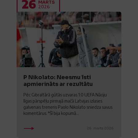
26
MARTS
2026
P Nikolato: Neesmu īsti
apmierināts ar rezultātu
Pēc Gibraltārā gūtās uzvaras 1:0 UEFA Nāciju
līgas pārspēļu pirmajā mačā Latvijas izlases
galvenais treneris Paolo Nikolato sniedza savus
komentārus. "Šī bija kopumā...
26. marts 2026.