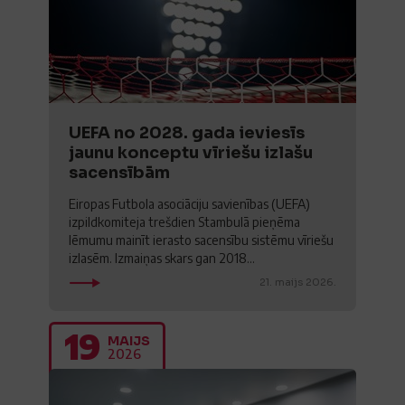
UEFA no 2028. gada ieviesīs
jaunu konceptu vīriešu izlašu
sacensībām
Eiropas Futbola asociāciju savienības (UEFA)
izpildkomiteja trešdien Stambulā pieņēma
lēmumu mainīt ierasto sacensību sistēmu vīriešu
izlasēm. Izmaiņas skars gan 2018...
21. maijs 2026.
19
MAIJS
2026