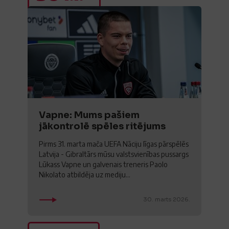
Vapne: Mums pašiem
jākontrolē spēles ritējums
Pirms 31. marta mača UEFA Nāciju līgas pārspēlēs
Latvija - Gibraltārs mūsu valstsvienības pussargs
Lūkass Vapne un galvenais treneris Paolo
Nikolato atbildēja uz mediju...
30. marts 2026.