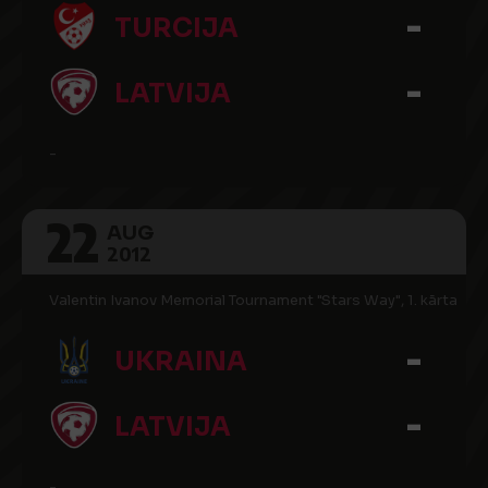
-
TURCIJA
-
LATVIJA
-
22
AUG
2012
Valentin Ivanov Memorial Tournament "Stars Way", 1. kārta
-
UKRAINA
-
LATVIJA
-