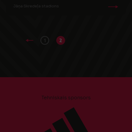
Jāņa Skredeļa stadions
1
2
Tehniskais sponsors