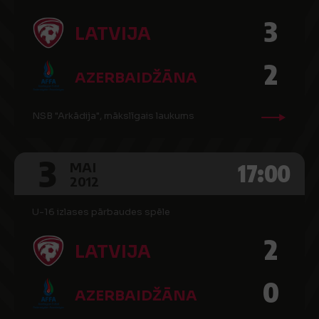
3
LATVIJA
2
AZERBAIDŽĀNA
NSB "Arkādija", mākslīgais laukums
3
17:00
MAI
2012
U-16 izlases pārbaudes spēle
2
LATVIJA
0
AZERBAIDŽĀNA