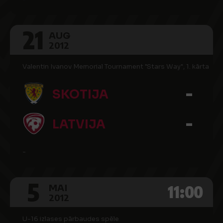
21
AUG
2012
Valentin Ivanov Memorial Tournament "Stars Way", 1. kārta
-
SKOTIJA
-
LATVIJA
-
5
11:00
MAI
2012
U-16 izlases pārbaudes spēle