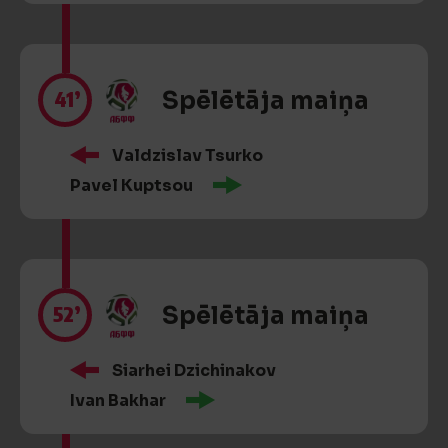
41’
Spēlētāja maiņa
Valdzislav Tsurko
Pavel Kuptsou
52’
Spēlētāja maiņa
Siarhei Dzichinakov
Ivan Bakhar