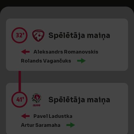
32’
Spēlētāja maiņa
Aleksandrs Romanovskis
Rolands Vagančuks
41’
Spēlētāja maiņa
Pavel Ladustka
Artur Saramaha