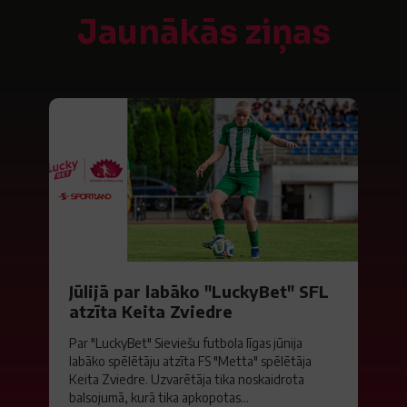
Jaunākās ziņas
Jūlijā par labāko "LuckyBet" SFL
atzīta Keita Zviedre
Par "LuckyBet" Sieviešu futbola līgas jūnija
labāko spēlētāju atzīta FS "Metta" spēlētāja
Keita Zviedre. Uzvarētāja tika noskaidrota
balsojumā, kurā tika apkopotas...