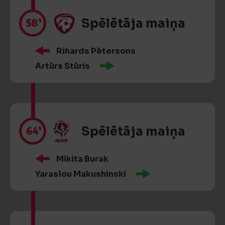
58’
Spēlētāja maiņa
Rihards Pētersons
Artūrs Stūris
64’
Spēlētāja maiņa
Mikita Burak
Yaraslou Makushinski