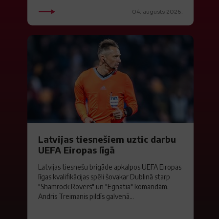
04. augusts 2026.
Latvijas tiesnešiem uztic darbu
UEFA Eiropas līgā
Latvijas tiesnešu brigāde apkalpos UEFA Eiropas
līgas kvalifikācijas spēli šovakar Dublinā starp
"Shamrock Rovers" un "Egnatia" komandām.
Andris Treimanis pildīs galvenā...