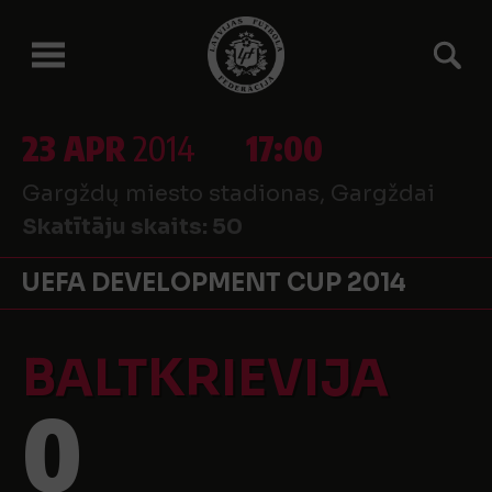
23 APR
2014
17:00
Gargždų miesto stadionas, Gargždai
Skatītāju skaits:
50
UEFA DEVELOPMENT CUP 2014
BALTKRIEVIJA
0