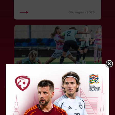
06. augusts 2026.
"Riga FC Women" liek kārtīgi
pasvīst dānietēm
Latvijas čempions sieviešu futbolā "Riga FC
Women" trešdien aizvadīja UEFA Čempionu līgas
kvalifikācijas otrās kārtas pusfināla spēli Dānijā
pret "HB Køge". Cīņā pret...