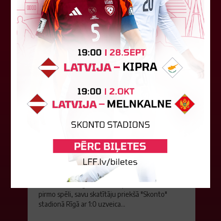
05. augusts 2026.
FK "Auda" pie eirokausu galda
turpina baudīt desertus
Otrdien Latvijas klubs FK "Auda" aizvadīja UEFA
Konferences līgas kvalifikācijas trešās kārtas
pirmo spēli, savu skatītāju priekšā "Skonto"
stadionā Rīgā ar 1:0 uzveica...