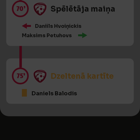
70’
Spēlētāja maiņa
Daniils Hvoiņickis
Maksims Petuhovs
75’
Dzeltenā kartīte
Daniels Balodis