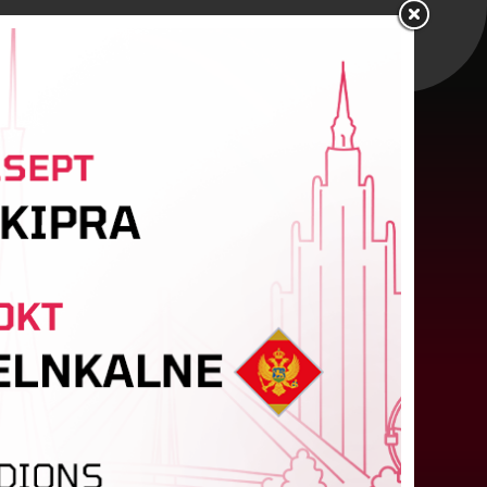
"Riga FC Women" liek kārtīgi