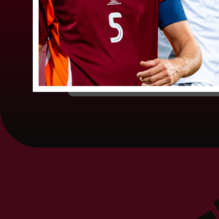
būs jāatspēlējas
Ceturtdienas vakarā savas spēles UEFA
Konferences līgas kvalifikācijas trešajā kārtā
aizvadīja divi Latvijas klubi. FC RFS izbraukumā 
0:2 zaudēja Čehijas "Jablonec"...
06. augusts 202