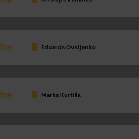
īte
Eduards Ovsijenko
īte
Marks Kurtišs