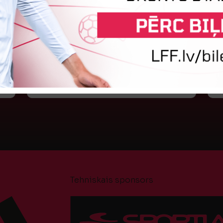
atzīta Keita Zviedre
Par "LuckyBet" Sieviešu futbola līgas jūnija
L
labāko spēlētāju atzīta FS "Metta" spēlētāja
W
ar
Keita Zviedre. Uzvarētāja tika noskaidrota
k
balsojumā, kurā tika apkopotas...
p
6.
06. augusts 2026.
Tehniskais sponsors