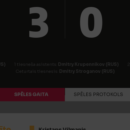
3
0
US)
1 tiesneša asistents:
Dmitry Krupennikov (RUS)
2
Ceturtais tiesnesis:
Dmitry Stroganov (RUS)
SPĒLES GAITA
SPĒLES PROTOKOLS
īte
Kristaps Vilmanis