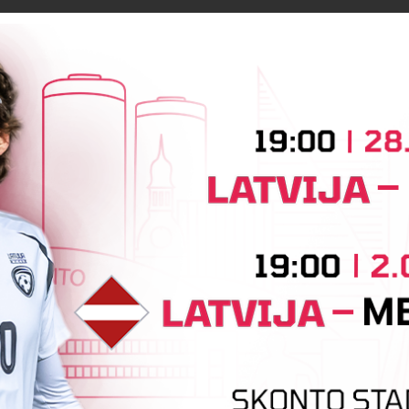
Jaunākās ziņas
S
Jūlijā par labāko "LuckyBet" SFL