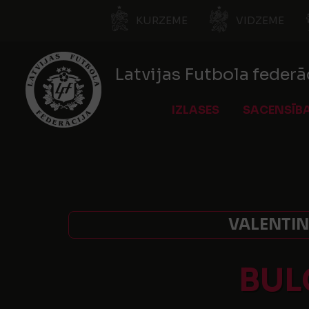
KURZEME
VIDZEME
Latvijas Futbola federā
IZLASES
SACENSĪB
VALENTIN
BUL