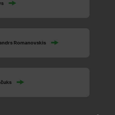
vs
andrs Romanovskis
nčuks