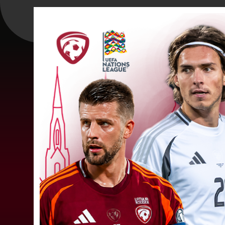
"Riga FC" iegūst handikapu, RF