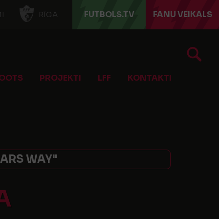
FUTBOLS.TV
FANU VEIKALS
I
RĪGA
OOTS
PROJEKTI
LFF
KONTAKTI
TARS WAY"
A