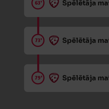
Spēlētāja ma
63’
Spēlētāja ma
73’
Spēlētāja ma
79’