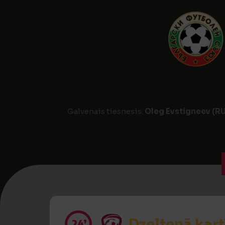
Galvenais tiesnesis:
Oleg Evstigneev (R
Dzeltenā kart
24’