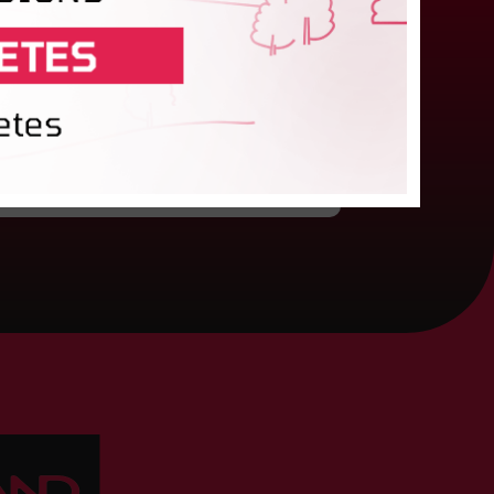
pasvīst dānietēm
atvijas čempions sieviešu futbolā "Riga FC
omen" trešdien aizvadīja UEFA Čempionu līgas
valifikācijas otrās kārtas pusfināla spēli Dānijā
ret "HB Køge". Cīņā pret...
05. augusts 2026.