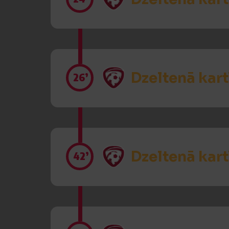
Dzeltenā kart
26’
Dzeltenā kart
42’