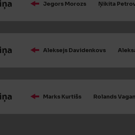
iņa
Jegors Morozs
Ņikita Petro
iņa
Aleksejs Davidenkovs
Aleks
iņa
Marks Kurtišs
Rolands Vaga