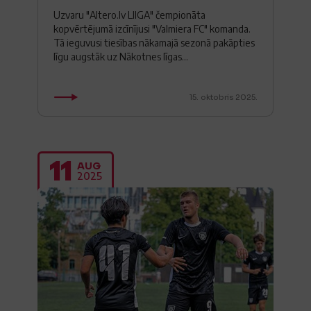
Uzvaru "Altero.lv LIIGA" čempionāta
kopvērtējumā izcīnījusi "Valmiera FC" komanda.
Tā ieguvusi tiesības nākamajā sezonā pakāpties
līgu augstāk uz Nākotnes līgas...
15. oktobris 2025.
11
AUG
2025