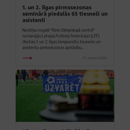
1. un 2. līgas pirmssezonas
seminārā piedalās 65 tiesneši un
asistenti
Nedēļas nogalē "Rimi Olimpiskajā centrā"
norisinājās Latvijas Futbola federācijas (LFF)
rīkotais 1. un 2. līgas čempionātu tiesnešu un
asistentu pirmssezonas apmācību...
17. marts 2026.