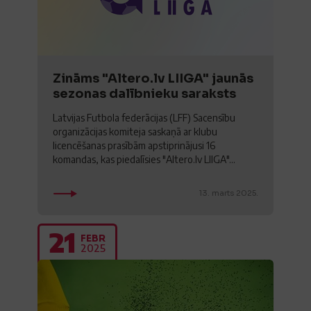
Zināms "Altero.lv LIIGA" jaunās
sezonas dalībnieku saraksts
Latvijas Futbola federācijas (LFF) Sacensību
organizācijas komiteja saskaņā ar klubu
licencēšanas prasībām apstiprinājusi 16
komandas, kas piedalīsies "Altero.lv LIIGA"...
13. marts 2025.
21
FEBR
2025