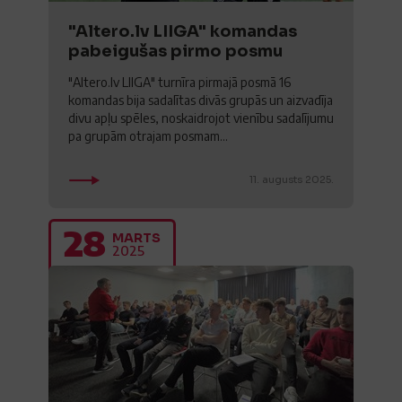
"Altero.lv LIIGA" komandas
pabeigušas pirmo posmu
"Altero.lv LIIGA" turnīra pirmajā posmā 16
komandas bija sadalītas divās grupās un aizvadīja
divu apļu spēles, noskaidrojot vienību sadalījumu
pa grupām otrajam posmam...
11. augusts 2025.
28
MARTS
2025