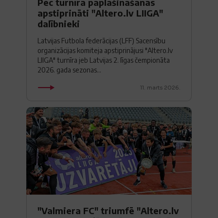
Pēc turnīra paplašināšanās
apstiprināti "Altero.lv LIIGA"
dalībnieki
Latvijas Futbola federācijas (LFF) Sacensību
organizācijas komiteja apstiprinājusi "Altero.lv
LIIGA" turnīra jeb Latvijas 2. līgas čempionāta
2026. gada sezonas...
11. marts 2026.
"Valmiera FC" triumfē "Altero.lv