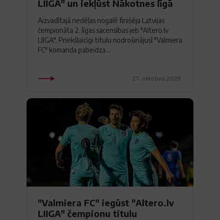
LIIGA" un iekļūst Nākotnes līgā
Aizvadītajā nedēļas nogalē finišēja Latvijas
čempionāta 2. līgas sacensības jeb "Altero.lv
LIIGA". Priekšlaicīgi titulu nodrošinājusī "Valmiera
FC" komanda pabeidza...
27. oktobris 2025.
"Valmiera FC" iegūst "Altero.lv
LIIGA" čempionu titulu