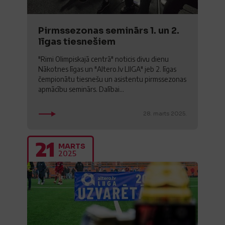
Pirmssezonas seminārs 1. un 2.
līgas tiesnešiem
"Rimi Olimpiskajā centrā" noticis divu dienu
Nākotnes līgas un "Altero.lv LIIGA" jeb 2. līgas
čempionātu tiesnešu un asistentu pirmssezonas
apmācību seminārs. Dalībai...
28. marts 2025.
21
MARTS
2025