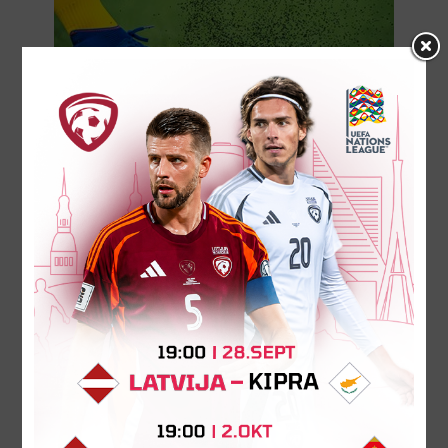
Latvijas 2. līgas čempionāts no
2026. gada sezonas
paplašināsies
No 2026. gada sezonas Latvijas 2. līgas
čempionāts ("Altero.lv LIIGA") paplašināsies no
16 līdz 20 komandām, apstiprinājusi Latvijas
Futbola federācijas (LFF) valde...
21. februāris 2025.
26
OKT
2024