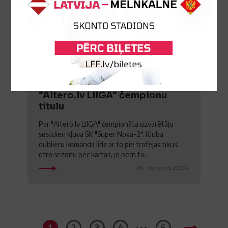
SK "Super Nova-2" svin
"Altero.lv LIIGA" čempionu
titulu
Par "Altero.lv LIIGA" čempionāta uzvarētāju
sestdien kļuva SK "Super Nova-2". Kluba
dublieru komanda līdz ar to pie trofejas tikusi
otro sezonu pēc kārtas, jo pērn tā...
26. oktobris 2024.
...
1
2
3
4
6