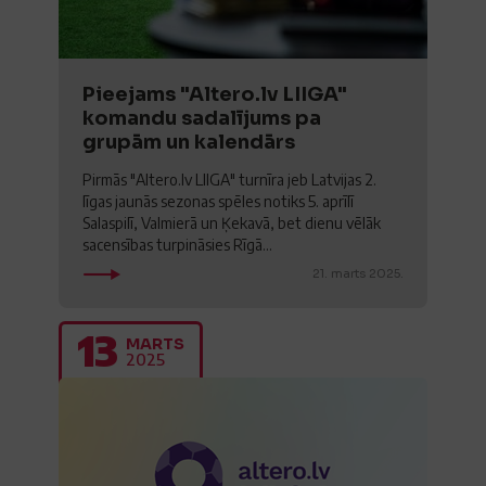
Pieejams "Altero.lv LIIGA"
komandu sadalījums pa
grupām un kalendārs
Pirmās "Altero.lv LIIGA" turnīra jeb Latvijas 2.
līgas jaunās sezonas spēles notiks 5. aprīlī
Salaspilī, Valmierā un Ķekavā, bet dienu vēlāk
sacensības turpināsies Rīgā...
21. marts 2025.
13
MARTS
2025