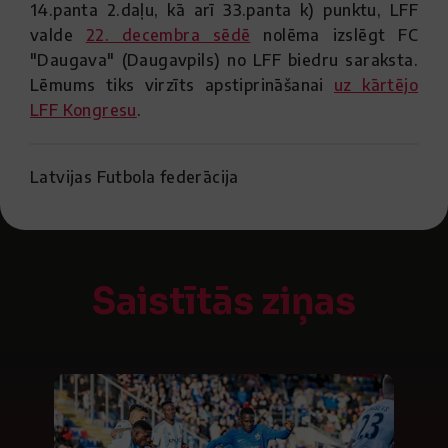
14.panta 2.daļu, kā arī 33.panta k) punktu, LFF
valde
22. decembra sēdē
nolēma izslēgt FC
"Daugava" (Daugavpils) no LFF biedru saraksta.
Lēmums tiks virzīts apstiprināšanai
uz kārtējo
LFF Kongresu
.
Latvijas Futbola federācija
Saistītās ziņas