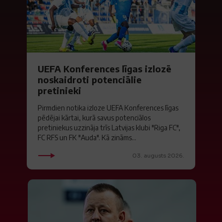
UEFA Konferences līgas izlozē
noskaidroti potenciālie
pretinieki
Pirmdien notika izloze UEFA Konferences līgas
pēdējai kārtai, kurā savus potenciālos
pretiniekus uzzināja trīs Latvijas klubi "Riga FC",
FC RFS un FK "Auda". Kā zināms...
03. augusts 2026.