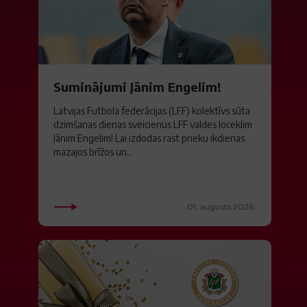
Suminājumi Jānim Engelim!
Latvijas Futbola federācijas (LFF) kolektīvs sūta
dzimšanas dienas sveicienus LFF valdes loceklim
Jānim Engelim! Lai izdodas rast prieku ikdienas
mazajos brīžos un...
01. augusts 2026.