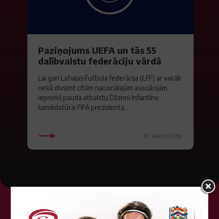
Paziņojums UEFA un tās 55
dalībvalstu federāciju vārdā
Lai gan Latvijas Futbola federācija (LFF) ar vairāk
nekā divsimt citām nacionālajām asociācijām
iepriekš pauda atbalstu Džanni Infantīno
kandidatūrai FIFA prezidenta...
31. jūlijs 2026.