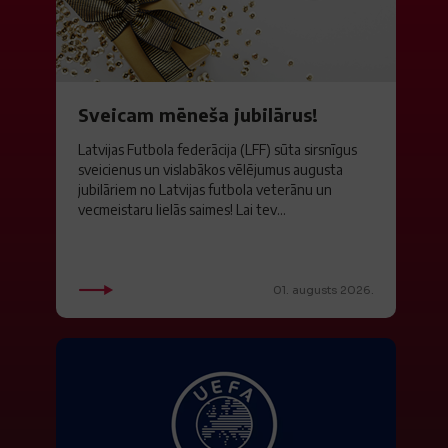
Sveicam mēneša jubilārus!
Latvijas Futbola federācija (LFF) sūta sirsnīgus
sveicienus un vislabākos vēlējumus augusta
jubilāriem no Latvijas futbola veterānu un
vecmeistaru lielās saimes! Lai tev...
01. augusts 2026.