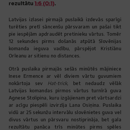
rezultātu
1:6 (0:1)
.
Latvijas izlasei pirmajā puslaikā izdevās sparīgi
turēties pretī sāncenšu pārsvaram un pašai tikt
pie iespējām apdraudēt pretinieku vārtus. Tomēr
12 sekundes pirms došanās atpūtā Slovēnijas
komanda ieguva vadību, pārspējot Kristiānu
Orleanu ar sitienu no distances.
Otrā puslaika pirmajās sešās minūtēs mājiniece
Inese Ermence ar vēl diviem vārtu guvumiem
nokārtoja sev
Hat-trick
, bet nedaudz vēlāk
Latvijas komandas pirmos vārtus turnīrā guva
Agnese Stolipina, kuru izgājienam pret vārtsardzi
ar acīgu piespēli izvirzīja Lana Osiņina. Puslaika
vidū ar 25 sekunžu intervālu slovēnietes guva vel
divus vārtus un pārsvaru nostiprināja, bet gala
rezultātu panāca trīs minūtes pirms spēles