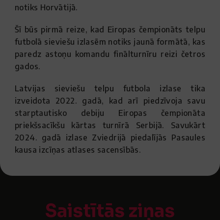
notiks Horvātijā.
Šī būs pirmā reize, kad Eiropas čempionāts telpu
futbolā sieviešu izlasēm notiks jaunā formātā, kas
paredz astoņu komandu finālturnīru reizi četros
gados.
Latvijas sieviešu telpu futbola izlase tika
izveidota 2022. gadā, kad arī piedzīvoja savu
starptautisko debiju Eiropas čempionāta
priekšsacīkšu kārtas turnīrā Serbijā. Savukārt
2024. gadā izlase Zviedrijā piedalījās Pasaules
kausa izcīņas atlases sacensībās.
Saistītās ziņas