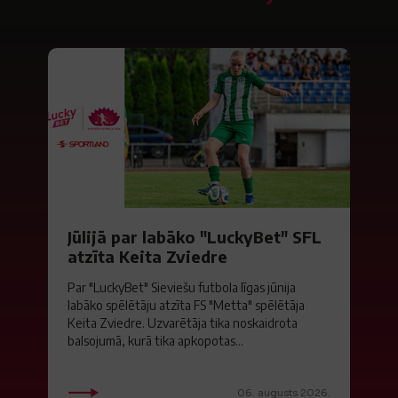
Jūlijā par labāko "LuckyBet" SFL
atzīta Keita Zviedre
Par "LuckyBet" Sieviešu futbola līgas jūnija
labāko spēlētāju atzīta FS "Metta" spēlētāja
Keita Zviedre. Uzvarētāja tika noskaidrota
balsojumā, kurā tika apkopotas...
06. augusts 2026.