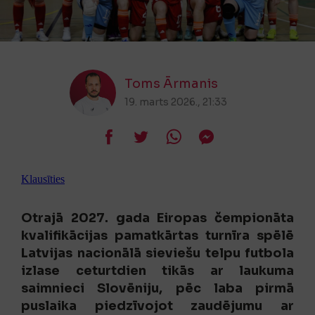
Toms Ārmanis
19. marts 2026., 21:33
Klausīties
Otrajā 2027. gada Eiropas čempionāta
kvalifikācijas pamatkārtas turnīra spēlē
Latvijas nacionālā sieviešu telpu futbola
izlase ceturtdien tikās ar laukuma
saimnieci Slovēniju, pēc laba pirmā
puslaika piedzīvojot zaudējumu ar