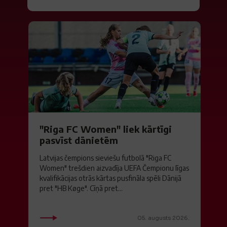
"Riga FC Women" liek kārtīgi
pasvīst dānietēm
Latvijas čempions sieviešu futbolā "Riga FC
Women" trešdien aizvadīja UEFA Čempionu līgas
kvalifikācijas otrās kārtas pusfināla spēli Dānijā
pret "HB Køge". Cīņā pret...
05. augusts 2026.