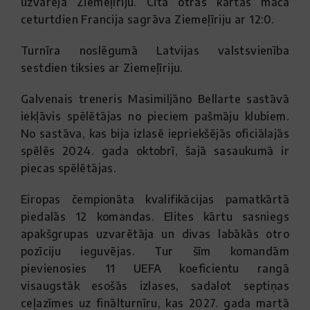
uzvarēja Ziemeļīriju. Citā otrās kārtas mačā
ceturtdien Francija sagrāva Ziemeļīriju ar 12:0.
Turnīra noslēgumā Latvijas valstsvienība
sestdien tiksies ar Ziemeļīriju.
Galvenais treneris Masimiljāno Bellarte sastāvā
iekļāvis spēlētājas no pieciem pašmāju klubiem.
No sastāva, kas bija izlasē iepriekšējās oficiālajās
spēlēs 2024. gada oktobrī, šajā sasaukumā ir
piecas spēlētājas.
Eiropas čempionāta kvalifikācijas pamatkārtā
piedalās 12 komandas. Elites kārtu sasniegs
apakšgrupas uzvarētāja un divas labākās otro
pozīciju ieguvējas. Tur šīm komandām
pievienosies 11 UEFA koeficientu rangā
visaugstāk esošās izlases, sadalot septiņas
ceļazīmes uz finālturnīru, kas 2027. gada martā