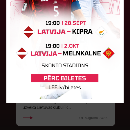
"Riga FC Women" iekļūst
Baltijas Sieviešu futbola līgas
finālā
Sestdien Baltijas Sieviešu futbola līgā (BWFL)
komandas aizvadīja pusfināla mačus. Pirmajā
pusfināla duelī "Riga FC Women" mājās ar 3:0
uzveica Lietuvas klubu FK...
01. augusts 2026.