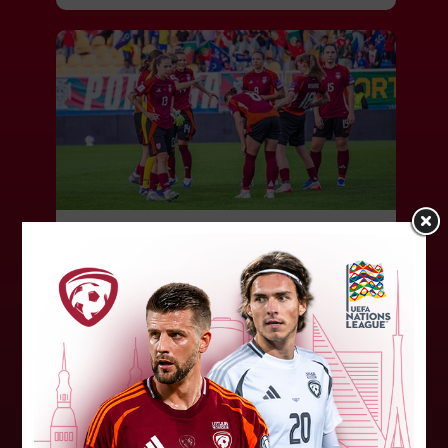
Latvijas sieviešu futbola izlasei
pārbaudes spēle Francijā
Latvijas Futbola federācija (LFF) un Francijas
Futbola federācija (FFF) vienojušās par sieviešu
futbola izlašu pārbaudes spēli šī gada 10.
oktobrī. Spēle notiks Lavālā...
03. augusts 2026.