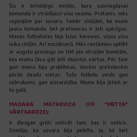
Šis ir brīnišķīgs mirklis, kura sasniegšanai
komanda ir strādājusi visu sezonu. Protams, mēs
sapņojām par uzvaru, tomēr zinājām, ka esam
jauna komanda, bet pretinieces ir ļoti spēcīgas.
Manas futbolistes bija īstas kareives, viņas visu
laiku cīnījās. Arī mazākumā. Mēs centāmies spēlēt
ar augstu presingu un tikt pie otrajām bumbām,
kas mums ļāva gūt ļoti skaistus vārtus. Pēc tam
gan mums bija problēmas, devām pretiniecēm
pārāk daudz vietas. Taču futbolu veido gan
uzbrukums, gan aizsardzība. Mums bija jātiek ar
to galā.
MADARA MATREVICA (FS "METTA"
VĀRTSARDZE):
Ir diezgan grūti noticēt tam, kas ir noticis.
Domāju, ka uzvara bija pelnīta, jo, lai šeit