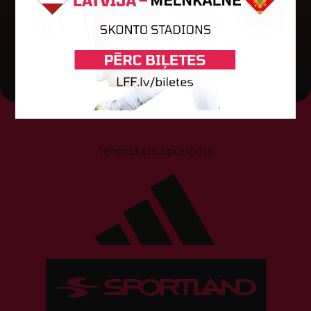
titulu pēc kārtas. "Skonto" stadionā...
18. oktobris 2025.
Tehniskais sponsors