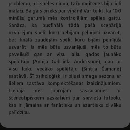
problēmu, arī spēles dienā, taču meitenes bija lieli
malači. Baigais prieks par viņām! Var teikt, ka 100
minūšu garumā mēs kontrolējām spēles gaitu.
Sanāca, ka pusfinālā tādā pašā scenārijā
uzvarējām spēli, kuru nebijām pelnījuši uzvarēt,
bet finālā zaudējām spēli, kuru bijām pelnījuši
uzvarēt. Ja mēs būtu uzvarējuši, mēs to būtu
paveikuši gan ar visu laiku gados jaunāko
spēlētāju (Annija Gabriela Andersone), gan ar
visu laiku vecāko spēlētāju (Sintija Čamane)
sastāvā. Šī psiholoģiski ir bijusi smaga sezona ar
lieliem sastāva komplektēšanas izaicinājumiem.
Liepājā mēs joprojām saskaramies ar
stereotipiskiem uzskatiem par sieviešu futbolu,
kas ir jāmaina ar fanātisku un azartisku cilvēku
palīdzību.