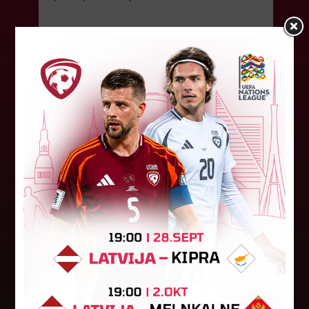
19. maijs 2026.
"Riga FC Women" čempionu
titulam pievieno arī Latvijas
kausu
Latvijas kausa trofeju sievietēm sestdien
pirmoreiz izcīnīja "Riga FC Women" komanda,
kas iepriekš garantēja otro Latvijas čempionu