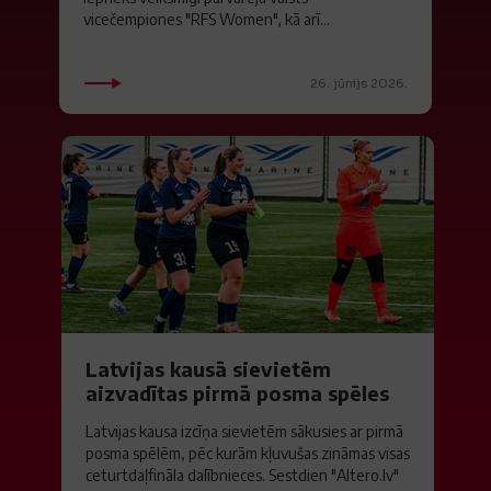
vicečempiones "RFS Women", kā arī...
26. jūnijs 2026.
Latvijas kausā sievietēm
aizvadītas pirmā posma spēles
Latvijas kausa izcīņa sievietēm sākusies ar pirmā
posma spēlēm, pēc kurām kļuvušas zināmas visas
ceturtdaļfināla dalībnieces. Sestdien "Altero.lv"