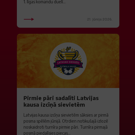
1. līgas komandu duelī...
21. jūnijs 2026.
Pirmie pāri sadalīti Latvijas
kausa izcīņā sievietēm
Latvijas kausa izcīņa sievietēm sāksies ar pirmā
posma spēlēm jūnijā. Otrdien notikušajā izlozē
noskaidroti turnīra pirmie pāri. Turnīra pirmajā
posmā piedalīsies piecas...