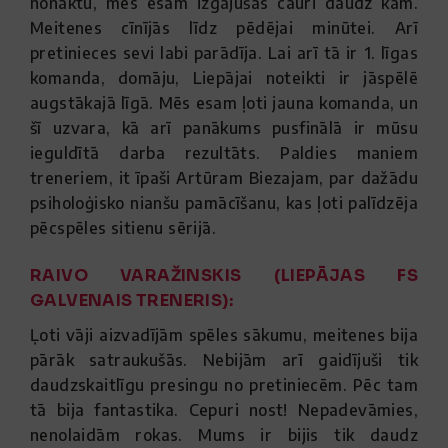
nonāktu, mēs esam izgājušas cauri daudz kam.
Meitenes cīnījās līdz pēdējai minūtei. Arī
pretinieces sevi labi parādīja. Lai arī tā ir 1. līgas
komanda, domāju, Liepājai noteikti ir jāspēlē
augstākajā līgā. Mēs esam ļoti jauna komanda, un
šī uzvara, kā arī panākums pusfinālā ir mūsu
ieguldītā darba rezultāts. Paldies maniem
treneriem, it īpaši Artūram Biezajam, par dažādu
psiholoģisko nianšu pamācīšanu, kas ļoti palīdzēja
pēcspēles sitienu sērijā.
RAIVO VARAŽINSKIS (LIEPĀJAS FS
GALVENAIS TRENERIS):
Ļoti vāji aizvadījām spēles sākumu, meitenes bija
pārāk satraukušās. Nebijām arī gaidījuši tik
daudzskaitlīgu presingu no pretiniecēm. Pēc tam
tā bija fantastika. Cepuri nost! Nepadevāmies,
nenolaidām rokas. Mums ir bijis tik daudz