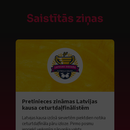
Saistītās ziņas
Pretinieces zināmas Latvijas
kausa ceturtdaļfinālistēm
Latvijas kausa izcīņā sievietēm piektdien notika
ceturtdaļfināla pāru izloze. Pirmo posmu
iepriekš veiksmīgi pārvarēja valsts