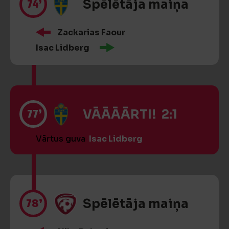
74’
Spēlētāja maiņa
Zackarias Faour
Isac Lidberg
77’
VĀĀĀĀRTI! 2:1
Vārtus guva
Isac Lidberg
78’
Spēlētāja maiņa