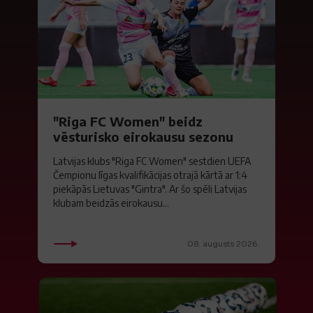
"Riga FC Women" beidz
vēsturisko eirokausu sezonu
Latvijas klubs "Riga FC Women" sestdien UEFA
Čempionu līgas kvalifikācijas otrajā kārtā ar 1:4
piekāpās Lietuvas "Gintra". Ar šo spēli Latvijas
klubam beidzās eirokausu...
08. augusts 2026.