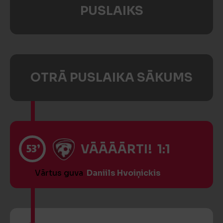
PUSLAIKS
OTRĀ PUSLAIKA SĀKUMS
53’
VĀĀĀĀRTI! 1:1
Vārtus guva
Daniils Hvoiņickis