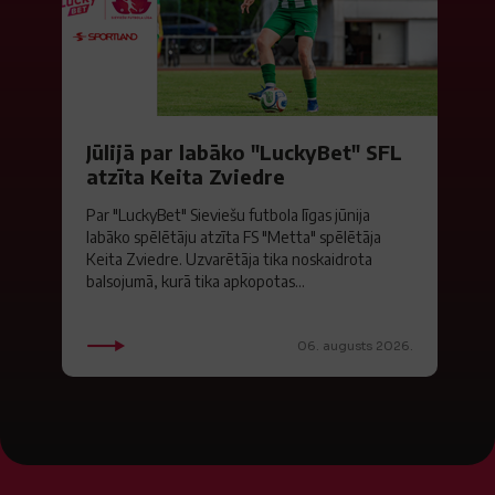
Jūlijā par labāko "LuckyBet" SFL
atzīta Keita Zviedre
Par "LuckyBet" Sieviešu futbola līgas jūnija
labāko spēlētāju atzīta FS "Metta" spēlētāja
Keita Zviedre. Uzvarētāja tika noskaidrota
balsojumā, kurā tika apkopotas...
06. augusts 2026.