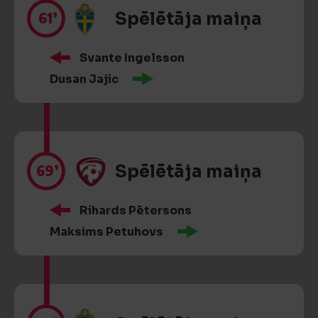
61’
Spēlētāja maiņa
Svante Ingelsson
Dusan Jajic
69’
Spēlētāja maiņa
Rihards Pētersons
Maksims Petuhovs