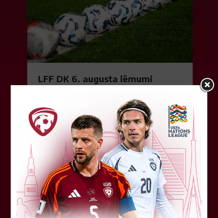
LFF DK 6. augusta lēmumi
LFF Disciplinārlietu komitejas sēdes protokols
Nr. DK 26/-38 Rīgā, 2026. gada 6. augustā.
Piedalās:Komitejas locekļi: Jevgenija
Tverjanoviča-Bore, Raivis Grīnbergs...
07. augusts 2026.