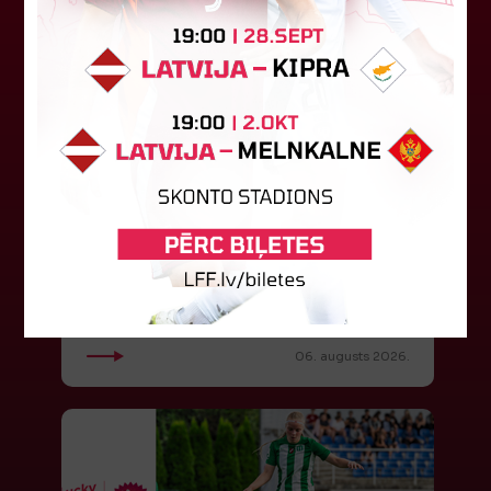
"Riga FC" iegūst handikapu, RFS
būs jāatspēlējas
Ceturtdienas vakarā savas spēles UEFA
Konferences līgas kvalifikācijas trešajā kārtā
aizvadīja divi Latvijas klubi. FC RFS izbraukumā ar
0:2 zaudēja Čehijas "Jablonec"...
06. augusts 2026.