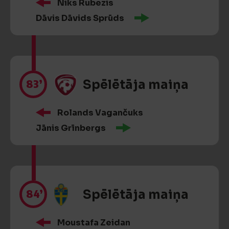
Niks Rubezis
Dāvis Dāvids Sprūds
83’
Spēlētāja maiņa
Rolands Vagančuks
Jānis Grīnbergs
84’
Spēlētāja maiņa
Moustafa Zeidan