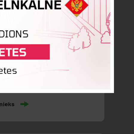
kovskis
nieks