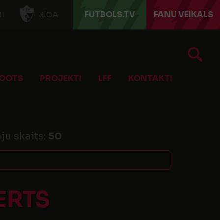
FUTBOLS.TV
FANU VEIKALS
I
RĪGA
OOTS
PROJEKTI
LFF
KONTAKTI
ju skaits:
50
ERTS