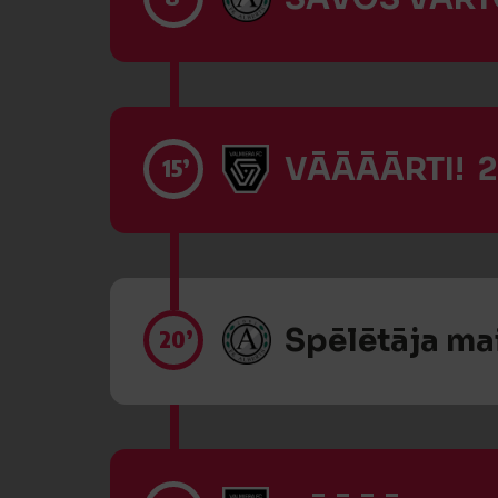
VĀĀĀĀRTI! 2
15’
Spēlētāja ma
20’