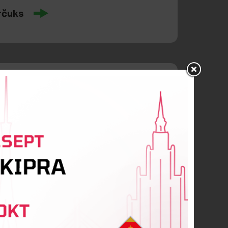
rčuks
 Pallo