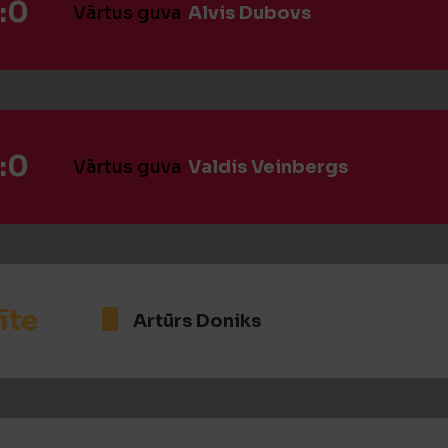
:0
Vārtus guva
Alvis Dubovs
:0
Vārtus guva
Valdis Veinbergs
īte
Artūrs Doniks