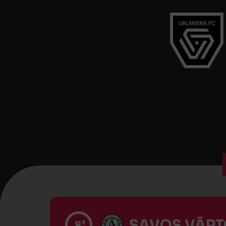
SAVOS VĀRTO
8’