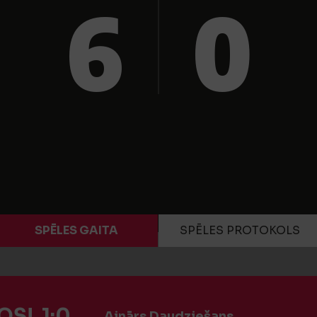
6
0
SPĒLES GAITA
SPĒLES PROTOKOLS
S! 1:0
Ainārs Daudziešans