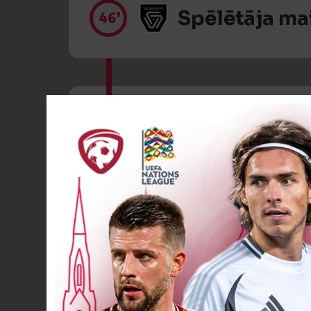
Spēlētāja ma
46’
Spēlētāja ma
62’
SAVOS VĀRT
68’