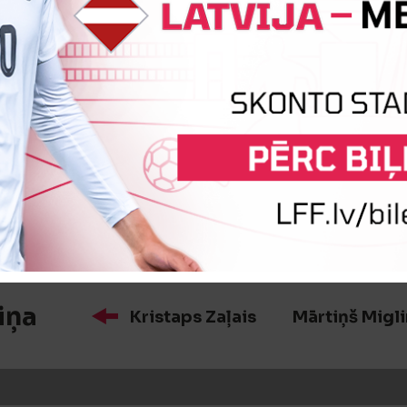
iņa
Maksims Rajevs
Mihails Jan
:0
Vārtus guva
Alvis Dubovs
iņa
Kristaps Zaļais
Mārtiņš Migli