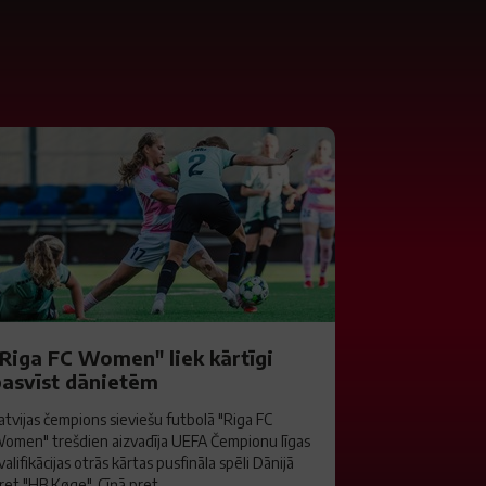
"Riga FC Women" liek kārtīgi
pasvīst dānietēm
atvijas čempions sieviešu futbolā "Riga FC
omen" trešdien aizvadīja UEFA Čempionu līgas
valifikācijas otrās kārtas pusfināla spēli Dānijā
ret "HB Køge". Cīņā pret...