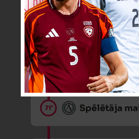
Spēlētāja ma
69’
VĀĀĀĀRTI! 6
70’
Spēlētāja ma
71’