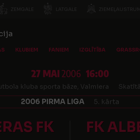
ZEMGALE
LATGALE
ZIEMEĻAUSTRUM
cija
AS
KLUBIEM
FANIEM
IZGLĪTĪBA
GRASSR
27 MAI
2006
16:00
utbola kluba sporta bāze, Valmiera
Skatītā
2006 PIRMA LIGA
5. kārta
ERAS FK
FK ALB