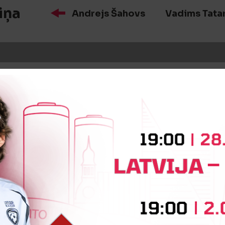
iņa
Andrejs Šahovs
Vadims Tata
iņa
Maksims Koļesņikovs
Artūrs
OS! 5:0
Ainārs Daudziešans