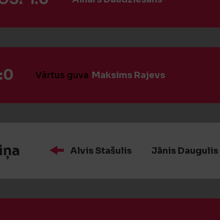
:0
Vārtus guva
Maksims Rajevs
iņa
Alvis Stašulis
Jānis Daugulis