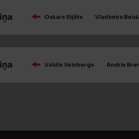
iņa
Oskars Sijāts
Vladimirs Beid
iņa
Valdis Veinbergs
Andris Bre