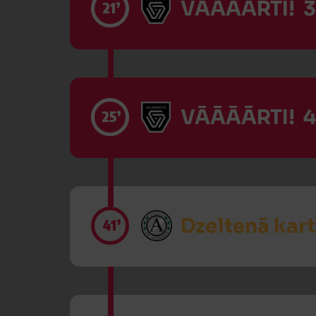
VĀĀĀĀRTI! 3
21’
VĀĀĀĀRTI! 4
25’
Dzeltenā kart
41’