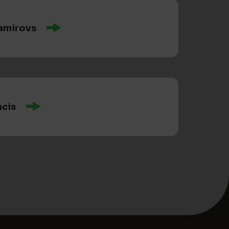
amirovs
ncis