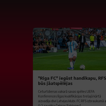
"Riga FC" iegūst handikapu, RF
būs jāatspēlējas
Ceturtdienas vakarā savas spēles UEFA
Konferences līgas kvalifikācijas trešajā kārtā
aizvadīja divi Latvijas klubi. FC RFS izbraukumā 
0:2 zaudēja Čehijas "Jablonec"...