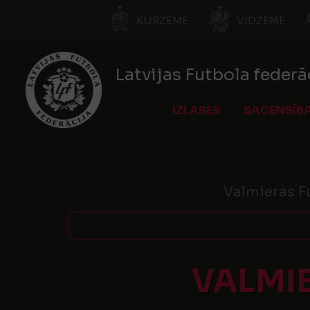
KURZEME
VIDZEME
Latvijas Futbola federā
IZLASES
SACENSĪB
Valmieras F
VALMI