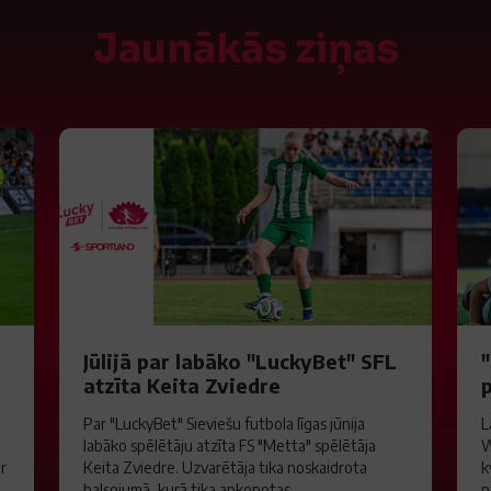
Jaunākās ziņas
S
Jūlijā par labāko "LuckyBet" SFL
atzīta Keita Zviedre
Par "LuckyBet" Sieviešu futbola līgas jūnija
L
labāko spēlētāju atzīta FS "Metta" spēlētāja
W
ar
Keita Zviedre. Uzvarētāja tika noskaidrota
k
balsojumā, kurā tika apkopotas...
p