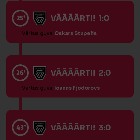
25’
VĀĀĀĀRTI! 1:0
Vārtus guva
Oskars Stupelis
26’
VĀĀĀĀRTI! 2:0
Vārtus guva
Ioanns Fjodorovs
43’
VĀĀĀĀRTI! 3:0