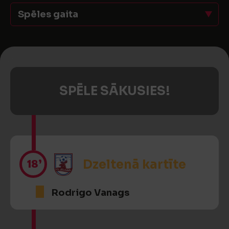
Spēles gaita
SPĒLE SĀKUSIES!
18’
Dzeltenā kartīte
Rodrigo Vanags