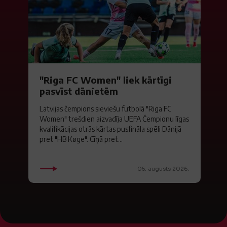
"Riga FC Women" liek kārtīgi
pasvīst dānietēm
Latvijas čempions sieviešu futbolā "Riga FC
Women" trešdien aizvadīja UEFA Čempionu līgas
kvalifikācijas otrās kārtas pusfināla spēli Dānijā
pret "HB Køge". Cīņā pret...
05. augusts 2026.