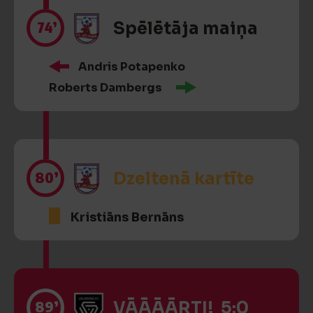
74’
Spēlētāja maiņa
Andris Potapenko
Roberts Dambergs
80’
Dzeltenā kartīte
Kristiāns Bernāns
89’
VĀĀĀĀRTI! 5:0