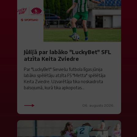
Jūlijā par labāko "LuckyBet" SFL
atzīta Keita Zviedre
Par "LuckyBet" Sieviešu futbola līgas jūnija
labāko spēlētāju atzīta FS "Metta" spēlētāja
Keita Zviedre. Uzvarētāja tika noskaidrota
balsojumā, kurā tika apkopotas...
06. augusts 2026.