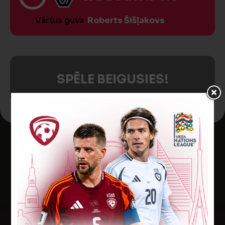
Vārtus guva
Roberts Šišļakovs
SPĒLE BEIGUSIES!
Jaunākās ziņas