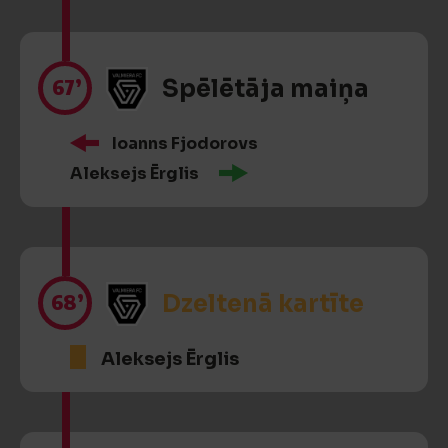
67’
Spēlētāja maiņa
Ioanns Fjodorovs
Aleksejs Ērglis
68’
Dzeltenā kartīte
Aleksejs Ērglis