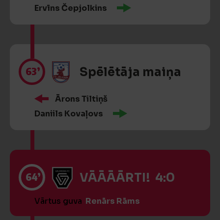
Ervīns Čepjolkins
63’
Spēlētāja maiņa
Ārons Tiltiņš
Daniils Kovaļovs
64’
VĀĀĀĀRTI! 4:0
Vārtus guva
Renārs Rāms