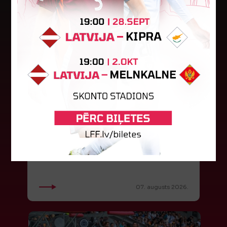
LFF DK 6. augusta lēmumi
LFF Disciplinārlietu komitejas sēdes protokols
Nr. DK 26/-38 Rīgā, 2026. gada 6. augustā.
Piedalās:Komitejas locekļi: Jevgenija
Tverjanoviča-Bore, Raivis Grīnbergs...
07. augusts 2026.