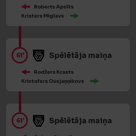
Roberts Apsīts
Kristers Miglavs
61’
Spēlētāja maiņa
Rodžers Krasts
Kristofers Ovsjaņņikovs
61’
Spēlētāja maiņa