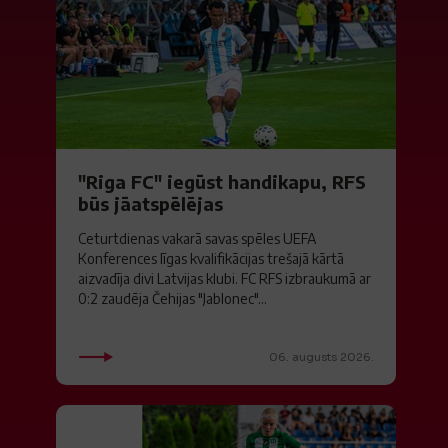
"Riga FC" iegūst handikapu, RFS
būs jāatspēlējas
Ceturtdienas vakarā savas spēles UEFA
Konferences līgas kvalifikācijas trešajā kārtā
aizvadīja divi Latvijas klubi. FC RFS izbraukumā ar
0:2 zaudēja Čehijas "Jablonec"...
06. augusts 2026.