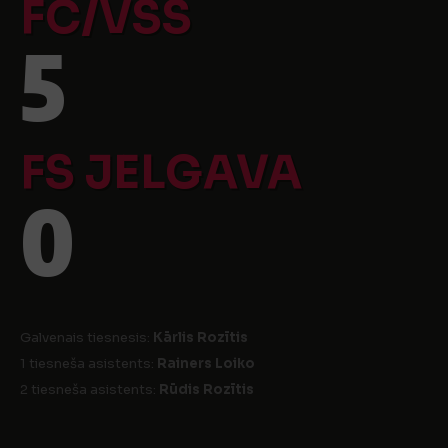
FC/VSS
5
FS JELGAVA
0
Galvenais tiesnesis:
Kārlis Rozītis
1 tiesneša asistents:
Rainers Loiko
2 tiesneša asistents:
Rūdis Rozītis