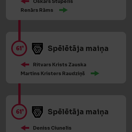
Oskars Stupelis
Renārs Rāms
61’
Spēlētāja maiņa
Ritvars Krists Zauska
Martins Kristers Raudziņš
61’
Spēlētāja maiņa
Deniss Ciunelis