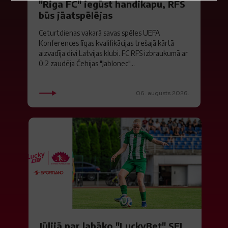
"Riga FC" iegūst handikapu, RFS
būs jāatspēlējas
Ceturtdienas vakarā savas spēles UEFA
Konferences līgas kvalifikācijas trešajā kārtā
aizvadīja divi Latvijas klubi. FC RFS izbraukumā ar
0:2 zaudēja Čehijas "Jablonec"...
06. augusts 2026.
Jūlijā par labāko "LuckyBet" SFL