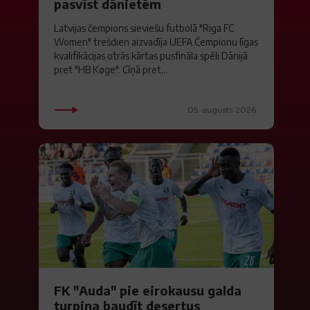
pasvīst dānietēm
Latvijas čempions sieviešu futbolā "Riga FC
Women" trešdien aizvadīja UEFA Čempionu līgas
kvalifikācijas otrās kārtas pusfināla spēli Dānijā
pret "HB Køge". Cīņā pret...
05. augusts 2026.
FK "Auda" pie eirokausu galda
turpina baudīt desertus