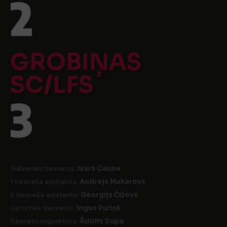
2
GROBIŅAS
SC/LFS
3
Galvenais tiesnesis:
Ivars Caune
1 tiesneša asistents:
Andrejs Makarovs
2 tiesneša asistents:
Georgijs Čižovs
Ceturtais tiesnesis:
Ingus Puriņš
Tiesnešu inspektors:
Ādolfs Supe