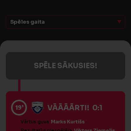
Spēles gaita
SPĒLE SĀKUSIES!
19’
VĀĀĀĀRTI! 0:1
Vārtus guva
Marks Kurtišs
Rezultatīvi piespēlēja
Viktors Ziemelis