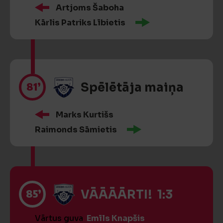
Artjoms Šaboha
Kārlis Patriks Lībietis
81’
Spēlētāja maiņa
Marks Kurtišs
Raimonds Sāmietis
85’
VĀĀĀĀRTI! 1:3
Vārtus guva
Emīls Knapšis