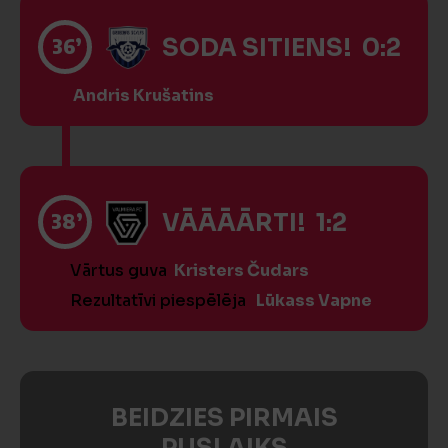
36’
SODA SITIENS! 0:2
Andris Krušatins
38’
VĀĀĀĀRTI! 1:2
Vārtus guva
Kristers Čudars
Rezultatīvi piespēlēja
Lūkass Vapne
BEIDZIES PIRMAIS