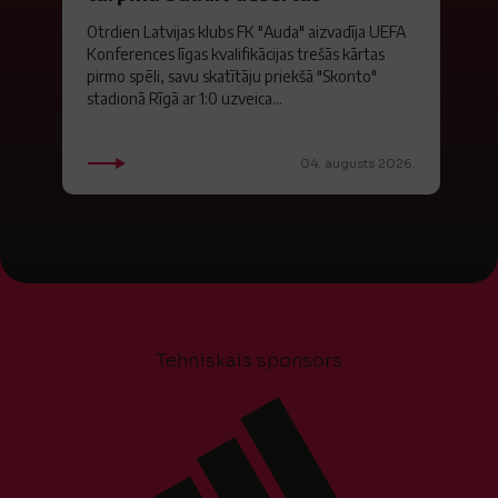
Otrdien Latvijas klubs FK "Auda" aizvadīja UEFA
Konferences līgas kvalifikācijas trešās kārtas
pirmo spēli, savu skatītāju priekšā "Skonto"
stadionā Rīgā ar 1:0 uzveica...
04. augusts 2026.
Tehniskais sponsors