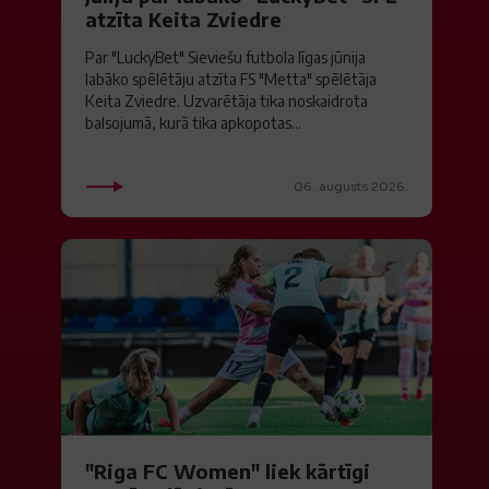
atzīta Keita Zviedre
Par "LuckyBet" Sieviešu futbola līgas jūnija
labāko spēlētāju atzīta FS "Metta" spēlētāja
Keita Zviedre. Uzvarētāja tika noskaidrota
balsojumā, kurā tika apkopotas...
06. augusts 2026.
"Riga FC Women" liek kārtīgi