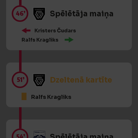
46’
Spēlētāja maiņa
Kristers Čudars
Ralfs Kragliks
51’
Dzeltenā kartīte
Ralfs Kragliks
54’
Spēlētāja maiņa