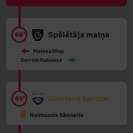
88’
Spēlētāja maiņa
Meissa Diop
Derrick Kakooza
89’
Dzeltenā kartīte
Raimonds Sāmietis