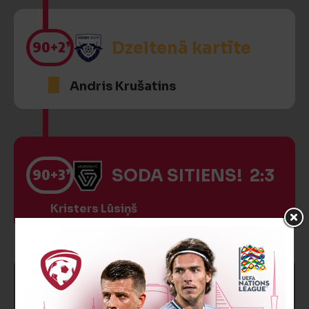
90
+2’
Dzeltenā kartīte
Andris Krušatins
90
+3’
SODA SITIENS! 2:3
Kristers Lūsiņš
SPĒLE BEIGUSIES!