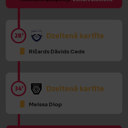
28’
Dzeltenā kartīte
Ričards Dāvids Ceds
34’
Dzeltenā kartīte
Meissa Diop