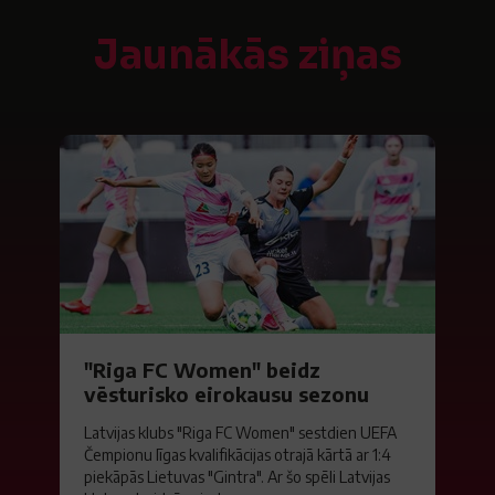
Jaunākās ziņas
"Riga FC Women" beidz
vēsturisko eirokausu sezonu
Latvijas klubs "Riga FC Women" sestdien UEFA
Čempionu līgas kvalifikācijas otrajā kārtā ar 1:4
piekāpās Lietuvas "Gintra". Ar šo spēli Latvijas