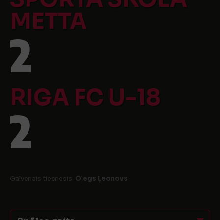
METTA
2
RIGA FC U-18
2
Galvenais tiesnesis:
Oļegs Ļeonovs