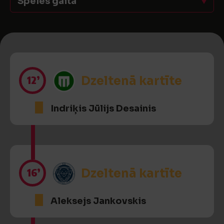
Spēles gaita
12’
Dzeltenā kartīte
Indriķis Jūlijs Desainis
16’
Dzeltenā kartīte
Aleksejs Jankovskis