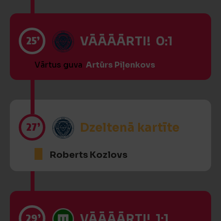
25’
VĀĀĀĀRTI! 0:1
Vārtus guva
Artūrs Piļenkovs
27’
Dzeltenā kartīte
Roberts Kozlovs
29’
VĀĀĀĀRTI! 1:1