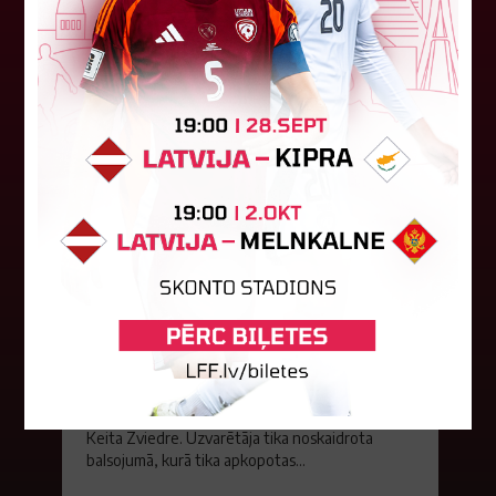
06. augusts 2026.
Jūlijā par labāko "LuckyBet" SFL
atzīta Keita Zviedre
Par "LuckyBet" Sieviešu futbola līgas jūnija
labāko spēlētāju atzīta FS "Metta" spēlētāja
Keita Zviedre. Uzvarētāja tika noskaidrota
balsojumā, kurā tika apkopotas...