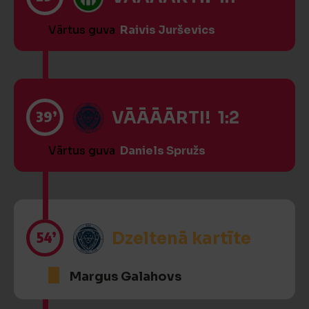
Vārtus guva
Raivis Jurševics
39’
VĀĀĀĀRTI! 1:2
Vārtus guva
Daniels Spružs
54’
Dzeltenā kartīte
Margus Galahovs