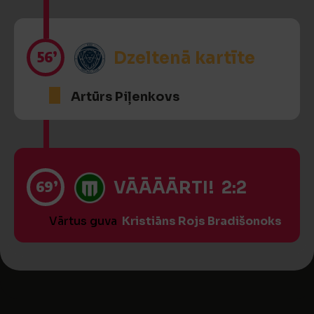
56’
Dzeltenā kartīte
Artūrs Piļenkovs
69’
VĀĀĀĀRTI! 2:2
Vārtus guva
Kristiāns Rojs Bradišonoks