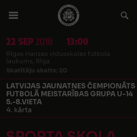
22 SEP
2018
13:00
Rīgas Hanzas vidusskolas futbola
laukums, Rīga
Skatītāju skaits:
20
LATVIJAS JAUNATNES ČEMPIONĀTS
FUTBOLĀ MEISTARĪBAS GRUPA U-14
5.-8.VIETA
4. kārta
SPORTA SKOLA