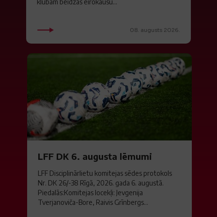
klubam beidzās eirokausu...
08. augusts 2026.
LFF DK 6. augusta lēmumi
LFF Disciplinārlietu komitejas sēdes protokols
Nr. DK 26/-38 Rīgā, 2026. gada 6. augustā.
Piedalās:Komitejas locekļi: Jevgenija
Tverjanoviča-Bore, Raivis Grīnbergs...