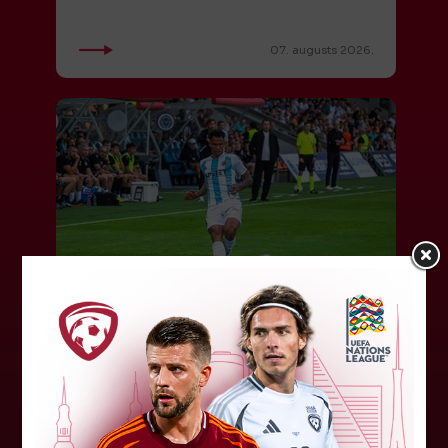
07. augusts 2026.
"Riga FC" iegūst handikapu, RFS
būs jāatspēlējas
Ceturtdienas vakarā savas spēles UEFA
Konferences līgas kvalifikācijas trešajā kārtā
aizvadīja divi Latvijas klubi. FC RFS izbraukumā ar
0:2 zaudēja Čehijas "Jablonec"...