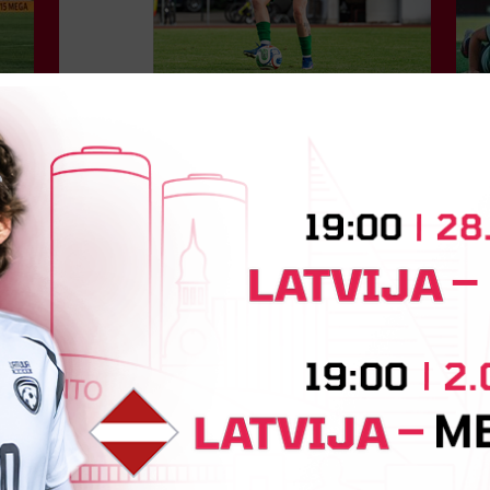
Jūlijā par labāko "LuckyBet" SFL
atzīta Keita Zviedre
Par "LuckyBet" Sieviešu futbola līgas jūnija
L
labāko spēlētāju atzīta FS "Metta" spēlētāja
W
ar
Keita Zviedre. Uzvarētāja tika noskaidrota
k
balsojumā, kurā tika apkopotas...
p
6.
06. augusts 2026.