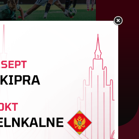
"Riga FC Women" liek kārtīgi
pasvīst dānietēm
atvijas čempions sieviešu futbolā "Riga FC
omen" trešdien aizvadīja UEFA Čempionu līgas
valifikācijas otrās kārtas pusfināla spēli Dānijā
ret "HB Køge". Cīņā pret...
05. augusts 2026.