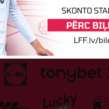
Tehniskais sponsors
Sponsori