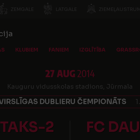
ZEMGALE
LATGALE
ZIEMEĻAUSTRUM
cija
AS
KLUBIEM
FANIEM
IZGLĪTĪBA
GRASSR
27 AUG
2014
Kauguru vidusskolas stadions, Jūrmala
 VIRSLĪGAS DUBLIERU ČEMPIONĀTS
1
RTAKS-2
FC DA