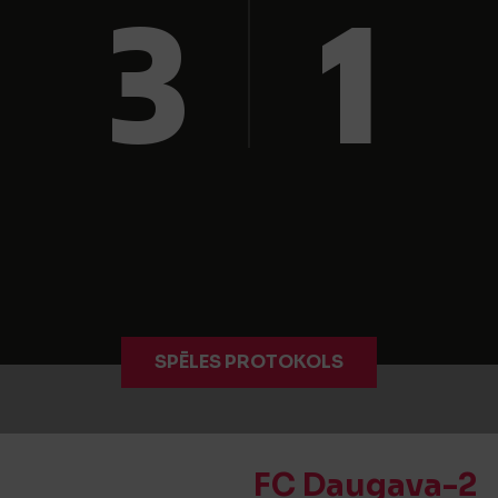
3
1
SPĒLES PROTOKOLS
FC Daugava-2