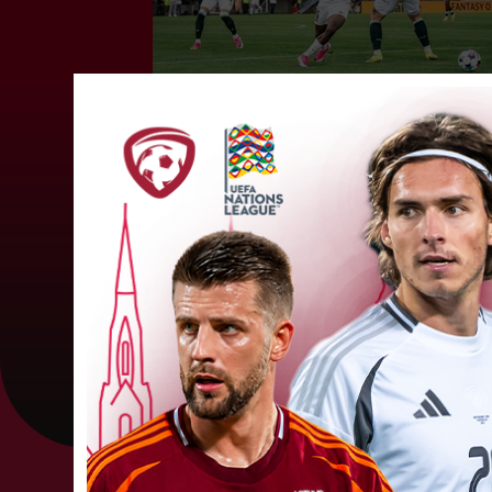
FC RFS mājās būs jāatspēlējas
pret "Jablonec"
Ceturtdienas vakarā savas spēles UEFA
Konferences līgas kvalifikācijas trešajā kārtā
aizvadīja divi Latvijas klubi. FC RFS izbraukumā 
0:2 zaudēja Čehijas "Jablonec"...
06. augusts 202