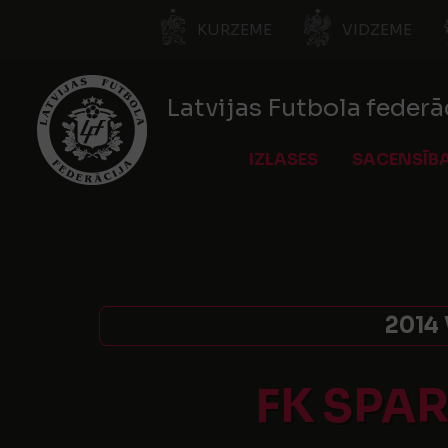
KURZEME
VIDZEME
Latvijas Futbola federā
IZLASES
SACENSĪB
2014
FK SPA