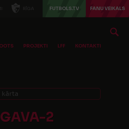
FUTBOLS.TV
FANU VEIKALS
I
RĪGA
OOTS
PROJEKTI
LFF
KONTAKTI
. kārta
UGAVA-2