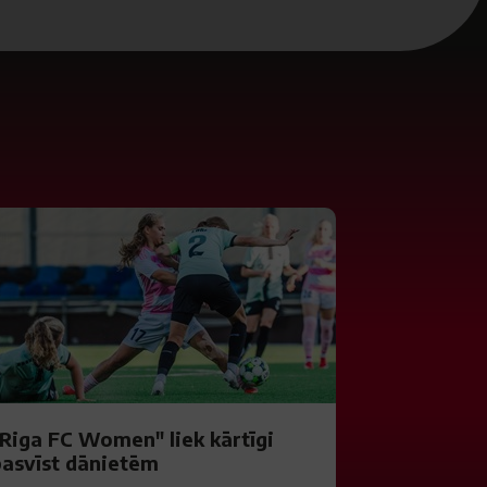
"Riga FC Women" liek kārtīgi
pasvīst dānietēm