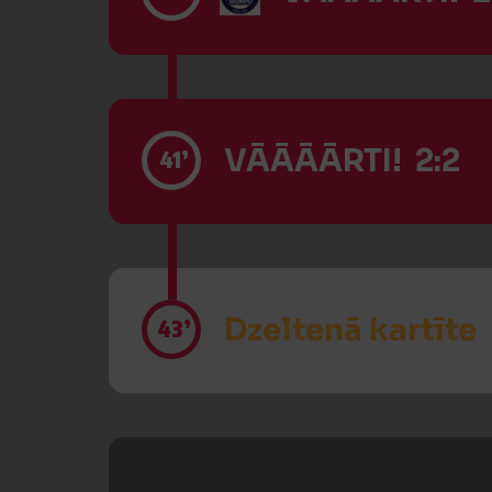
VĀĀĀĀRTI! 2:2
41’
Dzeltenā kartīte
43’