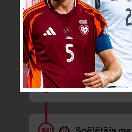
Spēlētāja ma
75’
Spēlētāja ma
81’
Spēlētāja ma
86’