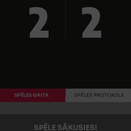
2
2
SPĒLES GAITA
SPĒLES PROTOKOLS
SPĒLE SĀKUSIES!