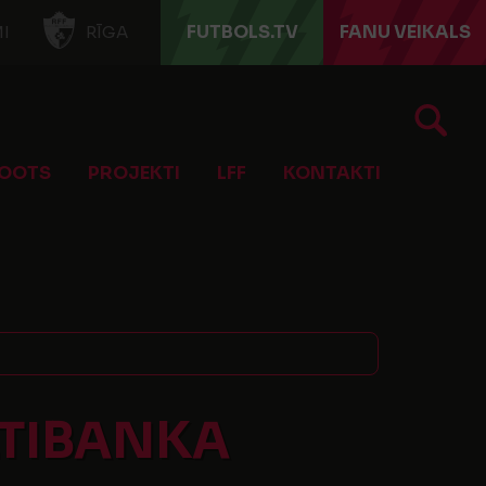
FUTBOLS.TV
FANU VEIKALS
I
RĪGA
OOTS
PROJEKTI
LFF
KONTAKTI
LTIBANKA