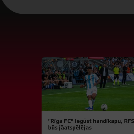
"Riga FC" iegūst handikapu, RF
būs jāatspēlējas