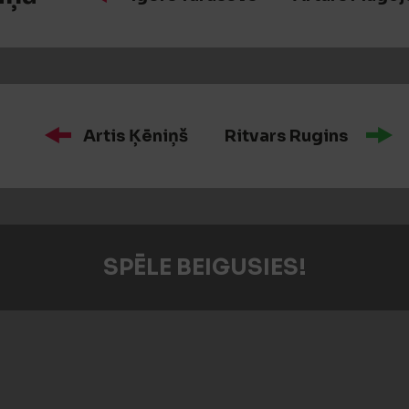
Artis Ķēniņš
Ritvars Rugins
SPĒLE BEIGUSIES!