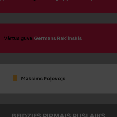
Vārtus guva
Germans Raklinskis
Maksims Poļevojs
BEIDZIES PIRMAIS PUSLAIKS