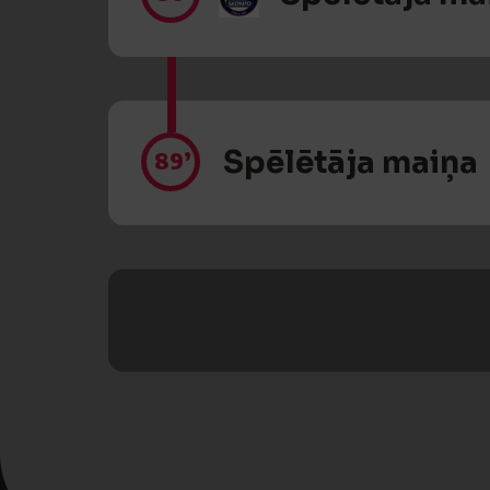
Spēlētāja maiņa
89’