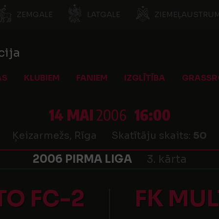
ZEMGALE
LATGALE
ZIEMEĻAUSTRUM
cija
AS
KLUBIEM
FANIEM
IZGLĪTĪBA
GRASSR
14 MAI
2006
16:00
Ķeizarmežs, Rīga
Skatītāju skaits:
50
2006 PIRMA LIGA
3. kārta
O FC-2
FK MU