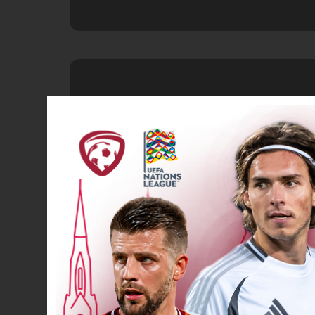
Spēlētāja maiņa
69’
Spēlētāja maiņa
73’