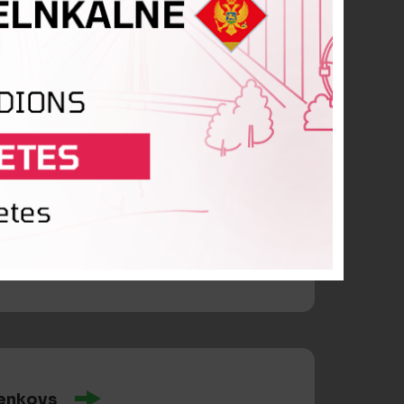
Vaļegžaņins
iņeļņikovs
enkovs