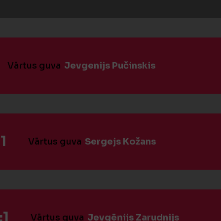
Vārtus guva
Jevgenijs Pučinskis
1
Vārtus guva
Sergejs Kožans
:1
Vārtus guva
Jevgēņijs Zarudnijs