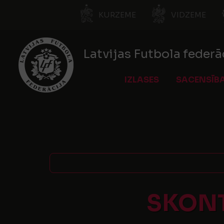
KURZEME
VIDZEME
Latvijas Futbola federā
IZLASES
SACENSĪB
SKONT