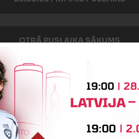
OTRĀ PUSLAIKA SĀKUMS
Boriss Bogdaškins
Oskars Eņģelis
Artjoms Osipovs
Dmitrijs Gavrilo