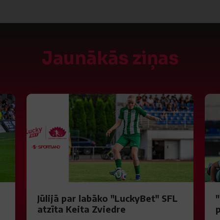
Jaunākās ziņas
S
Jūlijā par labāko "LuckyBet" SFL
atzīta Keita Zviedre