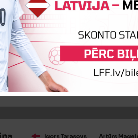
iņa
Maksims Zaborovs
Dmitrijs 
iņa
Aleksandrs Zeņkovs
Alans S
iņa
Igors Tarasovs
Artūrs Magej