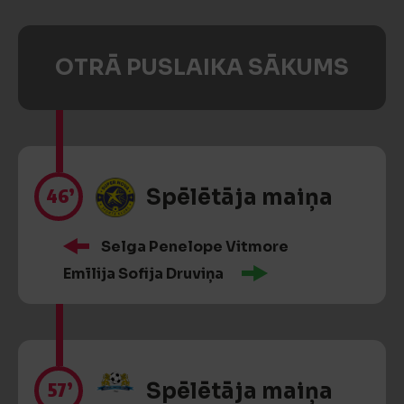
OTRĀ PUSLAIKA SĀKUMS
46’
Spēlētāja maiņa
Selga Penelope Vitmore
Emīlija Sofija Druviņa
57’
Spēlētāja maiņa