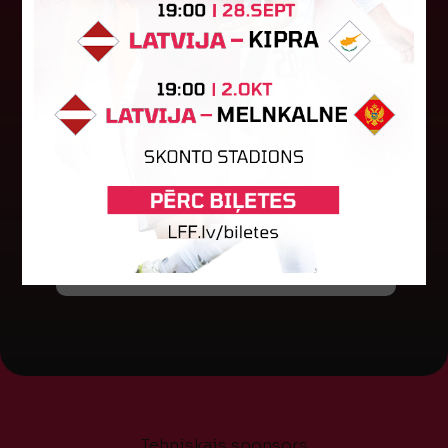
Jūlijā par labāko "LuckyBet" SFL
atzīta Keita Zviedre
Par "LuckyBet" Sieviešu futbola līgas jūnija
labāko spēlētāju atzīta FS "Metta" spēlētāja
Keita Zviedre. Uzvarētāja tika noskaidrota
balsojumā, kurā tika apkopotas...
06. augusts 2026.
Tehniskais sponsors