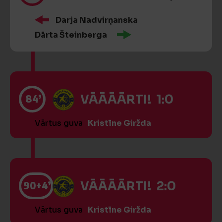
Darja Nadvirņanska
Dārta Šteinberga
84’
VĀĀĀĀRTI! 1:0
Vārtus guva
Kristīne Giržda
90
+4’
VĀĀĀĀRTI! 2:0
Vārtus guva
Kristīne Giržda