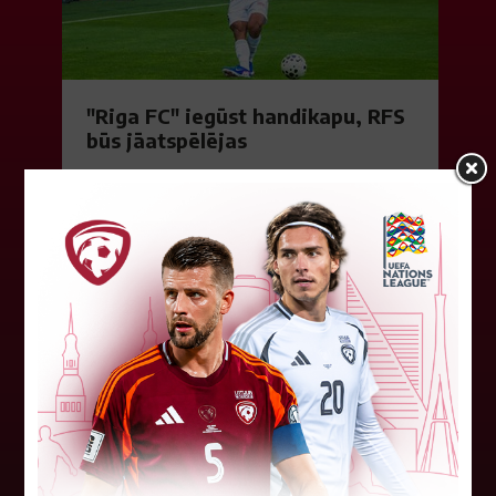
"Riga FC" iegūst handikapu, RFS
būs jāatspēlējas
Ceturtdienas vakarā savas spēles UEFA
Konferences līgas kvalifikācijas trešajā kārtā
aizvadīja divi Latvijas klubi. FC RFS izbraukumā ar
0:2 zaudēja Čehijas "Jablonec"...
06. augusts 2026.