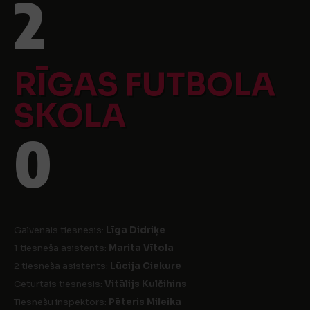
2
RĪGAS FUTBOLA
SKOLA
0
Galvenais tiesnesis:
Līga Didriķe
1 tiesneša asistents:
Marita Vītola
2 tiesneša asistents:
Lūcija Ciekure
Ceturtais tiesnesis:
Vitālijs Kulčihins
Tiesnešu inspektors:
Pēteris Mileika