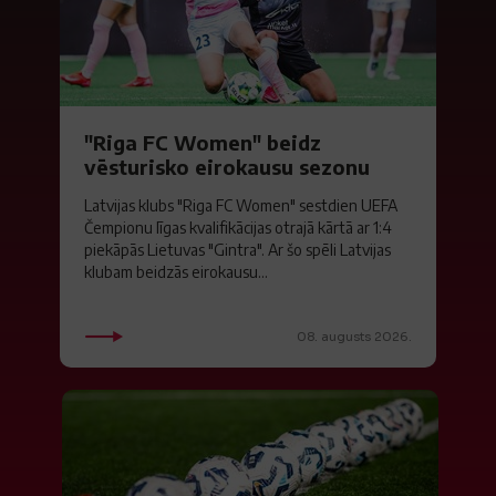
"Riga FC Women" beidz
vēsturisko eirokausu sezonu
Latvijas klubs "Riga FC Women" sestdien UEFA
Čempionu līgas kvalifikācijas otrajā kārtā ar 1:4
piekāpās Lietuvas "Gintra". Ar šo spēli Latvijas
klubam beidzās eirokausu...
08. augusts 2026.