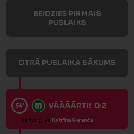
BEIDZIES PIRMAIS
PUSLAIKS
OTRĀ PUSLAIKA SĀKUMS
54’
VĀĀĀĀRTI! 0:2
Vārtus guva
Katrīna Garanča