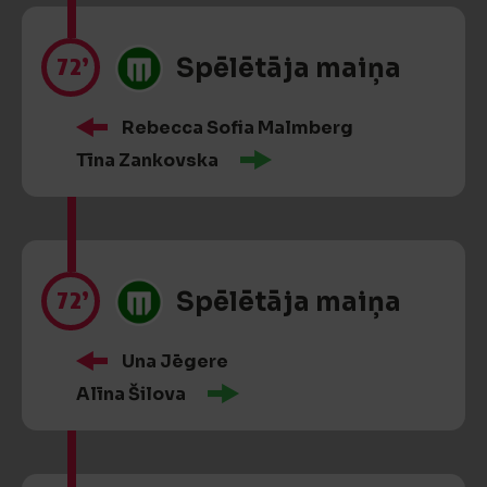
72’
Spēlētāja maiņa
Rebecca Sofia Malmberg
Tīna Zankovska
72’
Spēlētāja maiņa
Una Jēgere
Alīna Šilova