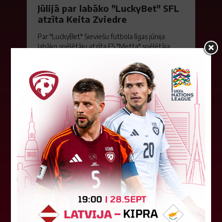
Jūlijā par labāko "LuckyBet" SFL
atzīta Keita Zviedre
Par "LuckyBet" Sieviešu futbola līgas jūnija
labāko spēlētāju atzīta FS "Metta" spēlētāja
Keita Zviedre. Uzvarētāja tika noskaidrota
balsojumā, kurā tika apkopotas...
06. augusts 2026.