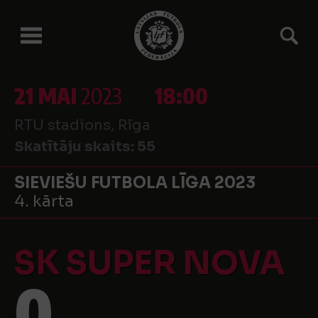
21 MAI
2023
18:00
RTU stadions, Rīga
Skatītāju skaits:
55
SIEVIEŠU FUTBOLA LĪGA 2023
4. kārta
SK SUPER NOVA
0