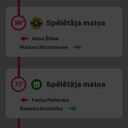
58’
Spēlētāja maiņa
Anna Šiline
Madara Strautmane
72’
Spēlētāja maiņa
Fanija Mežecka
Rebeka Sniedzīte