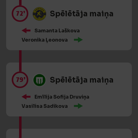
72’
Spēlētāja maiņa
Samanta Laškova
Veronika Ļeonova
79’
Spēlētāja maiņa
Emīlija Sofija Druviņa
Vasilisa Sadikova