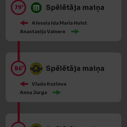
79’
Spēlētāja maiņa
Alessia Ida Maria Holst
Anastasija Vainere
86’
Spēlētāja maiņa
Vlada Kozlova
Anna Jurga