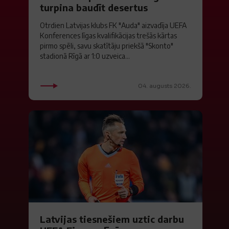
turpina baudīt desertus
Otrdien Latvijas klubs FK "Auda" aizvadīja UEFA
Konferences līgas kvalifikācijas trešās kārtas
pirmo spēli, savu skatītāju priekšā "Skonto"
stadionā Rīgā ar 1:0 uzveica...
04. augusts 2026.
Latvijas tiesnešiem uztic darbu