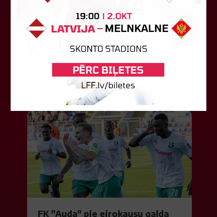
"Riga FC Women" liek kārtīgi
pasvīst dānietēm
Latvijas čempions sieviešu futbolā "Riga FC
Women" trešdien aizvadīja UEFA Čempionu līgas
kvalifikācijas otrās kārtas pusfināla spēli Dānijā
pret "HB Køge". Cīņā pret...
05. augusts 2026.
FK "Auda" pie eirokausu galda