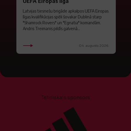
UEFA Eiropas līgā
Latvijas tiesnešu brigāde apkalpos UEFA Eiropas
līgas kvalifikācijas spēli šovakar Dublinā starp
"Shamrock Rovers" un "Egnatia" komandām.
Andris Treimanis pildīs galvenā...
04. augusts 2026.
Tehniskais sponsors