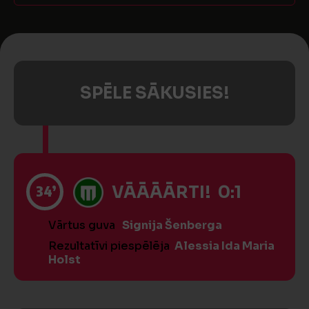
SPĒLE SĀKUSIES!
34’
VĀĀĀĀRTI! 0:1
Vārtus guva
Signija Šenberga
Rezultatīvi piespēlēja
Alessia Ida Maria
Holst