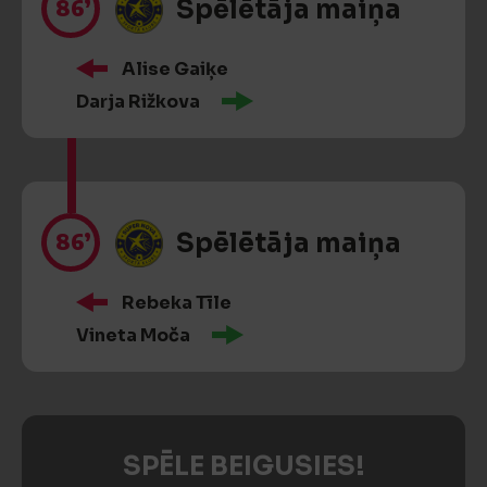
86’
Spēlētāja maiņa
Alise Gaiķe
Darja Rižkova
86’
Spēlētāja maiņa
Rebeka Tīle
Vineta Moča
SPĒLE BEIGUSIES!