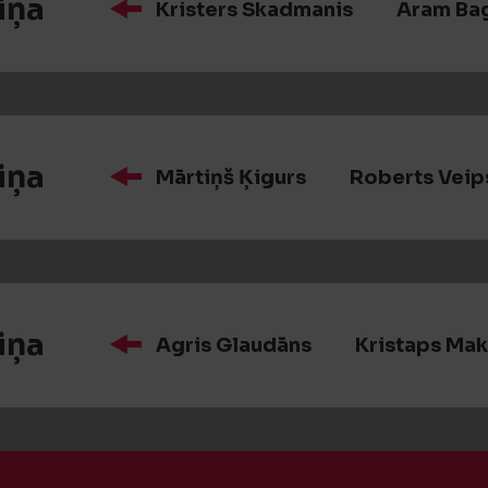
iņa
Kristers Skadmanis
Aram Ba
iņa
Mārtiņš Ķigurs
Roberts Veip
iņa
Agris Glaudāns
Kristaps Ma