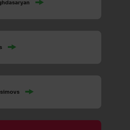
ghdasaryan
s
ksimovs