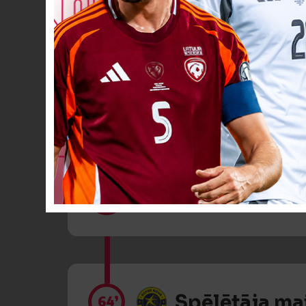
Spēlētāja ma
46’
Dzeltenā kart
63’
Spēlētāja ma
64’