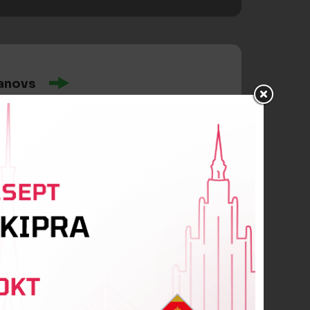
anovs
skis
ric Herve Kouadio