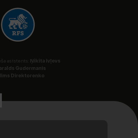
eša asistents:
Ņikita Ivļevs
aralds Gudermanis
ims Direktorenko