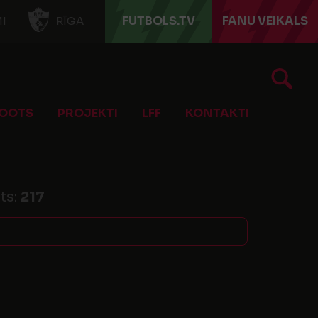
FUTBOLS.TV
FANU VEIKALS
I
RĪGA
OOTS
PROJEKTI
LFF
KONTAKTI
ts:
217