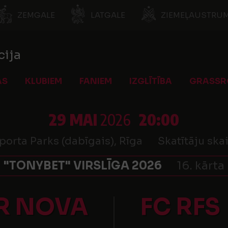
ZEMGALE
LATGALE
ZIEMEĻAUSTRUM
cija
AS
KLUBIEM
FANIEM
IZGLĪTĪBA
GRASSR
29 MAI
2026
20:00
orta Parks (dabīgais), Rīga
Skatītāju skai
"TONYBET" VIRSLĪGA 2026
16. kārta
R NOVA
FC RFS