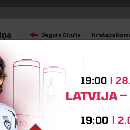
iņa
Jegors Cīrulis
Kristaps Rom
iņa
Eduards Emsis
Ņikita Barkov
iņa
Haruna Rasid Njie
Alain Ced