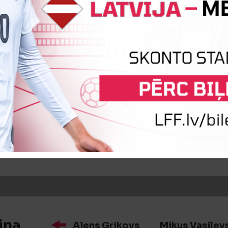
iņa
Strahinja Rakič
Modou Saidy
īte
Alens Grikovs
iņa
Alens Grikovs
Mikus Vasiļev