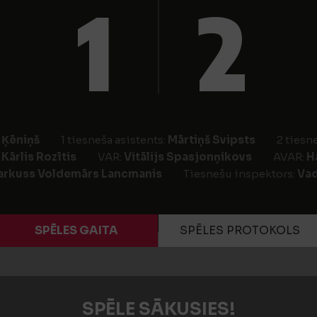
1
2
 Ķēniņš
1 tiesneša asistents:
Mārtiņš Svipsts
2 tiesn
:
Kārlis Rozītis
VAR:
Vitālijs Spasjonņikovs
AVAR:
H
rkuss Voldemārs Lancmanis
Tiesnešu inspektors:
Vad
SPĒLES GAITA
SPĒLES PROTOKOLS
SPĒLE SĀKUSIES!