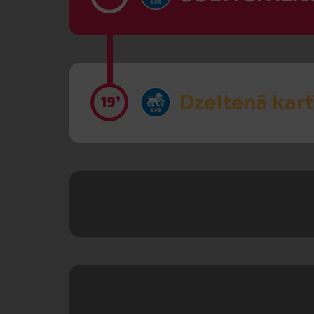
Dzeltenā kart
19’