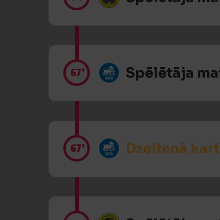
Spēlētāja ma
67’
Dzeltenā kart
67’