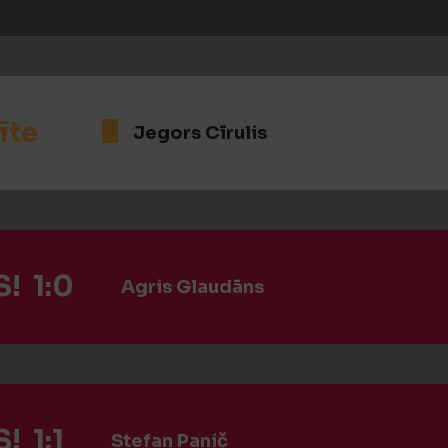
īte
Jegors Cīrulis
! 1:0
Agris Glaudāns
! 1:1
Stefan Panič