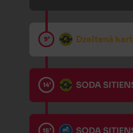
Dzeltenā kart
9’
SODA SITIENS
14’
SODA SITIENS
18’