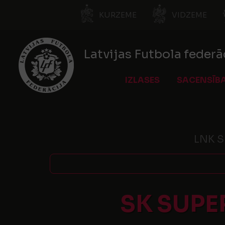
KURZEME
VIDZEME
Latvijas Futbola federā
IZLASES
SACENSĪB
LNK Sp
SK SUPE