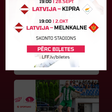
"Riga FC" iegūst handikapu, RFS
būs jāatspēlējas
Ceturtdienas vakarā savas spēles UEFA
Konferences līgas kvalifikācijas trešajā kārtā
aizvadīja divi Latvijas klubi. FC RFS izbraukumā ar
0:2 zaudēja Čehijas "Jablonec"...
06. augusts 2026.