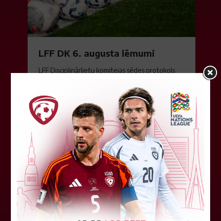
LFF DK 6. augusta lēmumi
LFF Disciplinārlietu komitejas sēdes protokols
Nr. DK 26/-38 Rīgā, 2026. gada 6. augustā.
Piedalās:Komitejas locekļi: Jevgenija
Tverjanoviča-Bore, Raivis Grīnbergs...
07. augusts 2026.