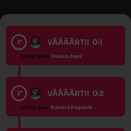
1’
VĀĀĀĀRTI! 0:1
Vārtus guva
Oskars Zeps
2’
VĀĀĀĀRTI! 0:2
Vārtus guva
Rainers Ragainis