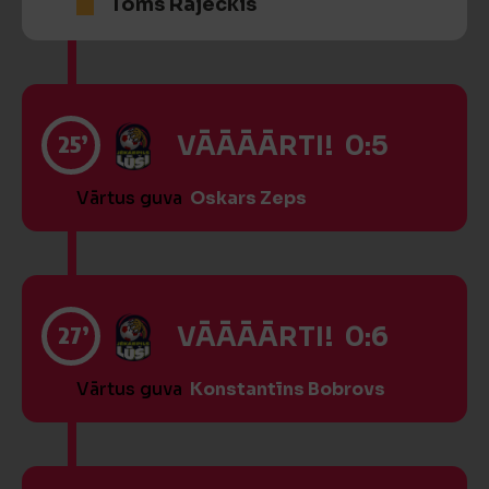
Toms Rajeckis
25’
VĀĀĀĀRTI! 0:5
Vārtus guva
Oskars Zeps
27’
VĀĀĀĀRTI! 0:6
Vārtus guva
Konstantīns Bobrovs