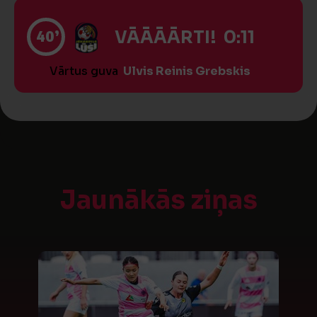
40’
VĀĀĀĀRTI! 0:11
Vārtus guva
Ulvis Reinis Grebskis
Jaunākās ziņas