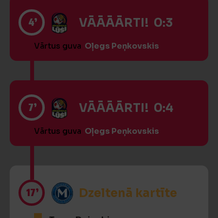
4’
VĀĀĀĀRTI! 0:3
Vārtus guva
Oļegs Peņkovskis
7’
VĀĀĀĀRTI! 0:4
Vārtus guva
Oļegs Peņkovskis
17’
Dzeltenā kartīte