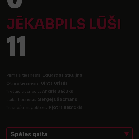
JĒKABPILS LŪŠI
11
Pirmais tiesnesis:
Eduards Fatkuļins
Otrais tiesnesis:
Gints Grīslis
Trešais tiesnesis:
Andris Bačuks
Laika tiesnesis:
Sergejs Šacmans
Tiesnešu inspektors:
Pjotrs Babickis
Spēles gaita