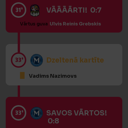
31’
VĀĀĀĀRTI! 0:7
Vārtus guva
Ulvis Reinis Grebskis
33’
Dzeltenā kartīte
Vadims Nazimovs
33’
SAVOS VĀRTOS!
0:8