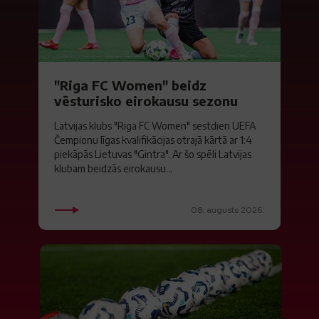
"Riga FC Women" beidz
vēsturisko eirokausu sezonu
Latvijas klubs "Riga FC Women" sestdien UEFA
Čempionu līgas kvalifikācijas otrajā kārtā ar 1:4
piekāpās Lietuvas "Gintra". Ar šo spēli Latvijas
klubam beidzās eirokausu...
08. augusts 2026.