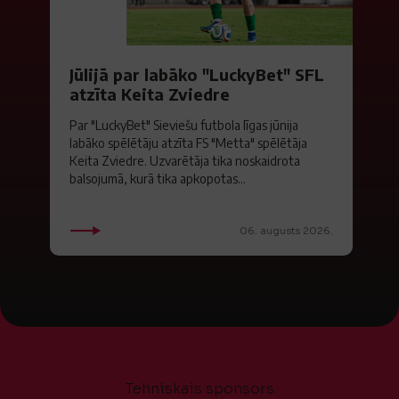
Jūlijā par labāko "LuckyBet" SFL
atzīta Keita Zviedre
Par "LuckyBet" Sieviešu futbola līgas jūnija
labāko spēlētāju atzīta FS "Metta" spēlētāja
Keita Zviedre. Uzvarētāja tika noskaidrota
balsojumā, kurā tika apkopotas...
06. augusts 2026.
Tehniskais sponsors