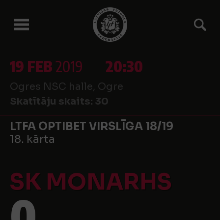
19 FEB
2019
20:30
Ogres NSC halle, Ogre
Skatītāju skaits:
30
LTFA OPTIBET VIRSLĪGA 18/19
18. kārta
SK MONARHS
0