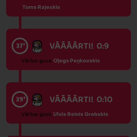
Toms Rajeckis
37’
VĀĀĀĀRTI! 0:9
Vārtus guva
Oļegs Peņkovskis
39’
VĀĀĀĀRTI! 0:10
Vārtus guva
Ulvis Reinis Grebskis