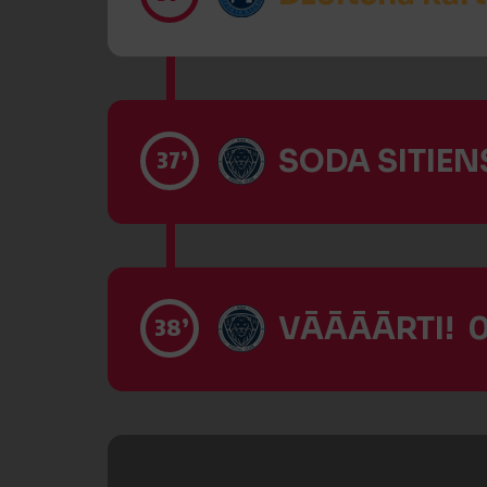
SODA SITIENS
37’
VĀĀĀĀRTI! 0
38’