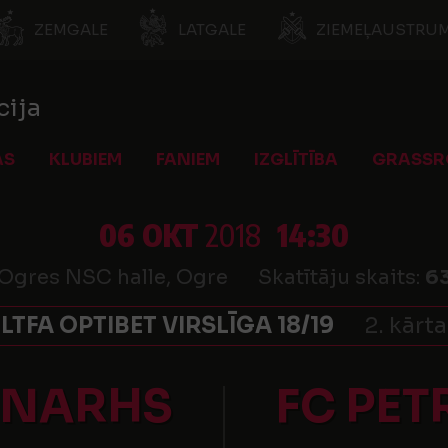
ZEMGALE
LATGALE
ZIEMEĻAUSTRUM
cija
AS
KLUBIEM
FANIEM
IZGLĪTĪBA
GRASSR
06 OKT
2018
14:30
Ogres NSC halle, Ogre
Skatītāju skaits:
6
LTFA OPTIBET VIRSLĪGA 18/19
2. kārta
ONARHS
FC PE