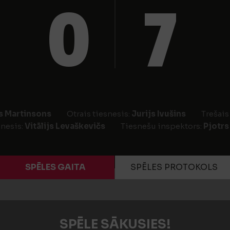
0
7
s Martinsons
Otrais tiesnesis:
Jurijs Ivušins
Trešais
snesis:
Vitālijs Levaškevičs
Tiesnešu inspektors:
Pjotrs
SPĒLES GAITA
SPĒLES PROTOKOLS
SPĒLE SĀKUSIES!