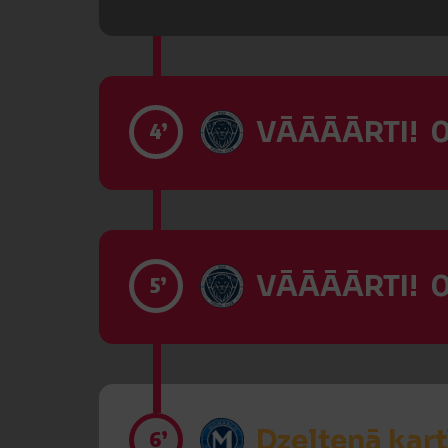
VĀĀĀĀRTI! 0
4’
VĀĀĀĀRTI! 0
5’
Dzeltenā kart
6’