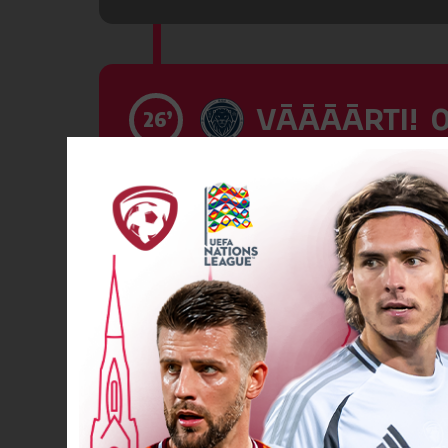
VĀĀĀĀRTI! 0
26’
VĀĀĀĀRTI! 0
31’
Dzeltenā kart
31’