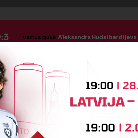
:3
Vārtus guva
Aleksandrs Hudaiberdijevs
:4
Vārtus guva
Aleksandrs Hudaiberdijevs
īte
Dmitrijs Zolotarjovs