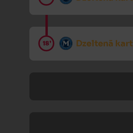
Dzeltenā kart
18’