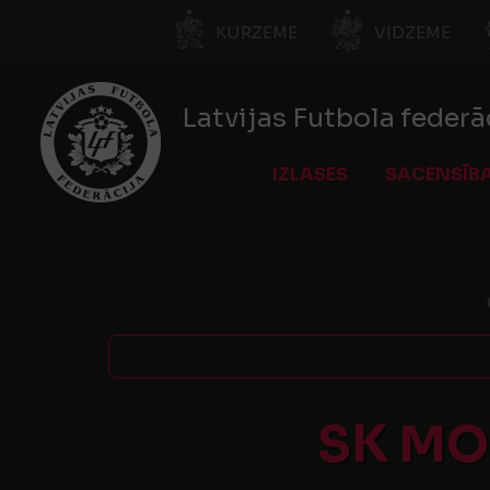
KURZEME
VIDZEME
Latvijas Futbola federā
IZLASES
SACENSĪB
SK M