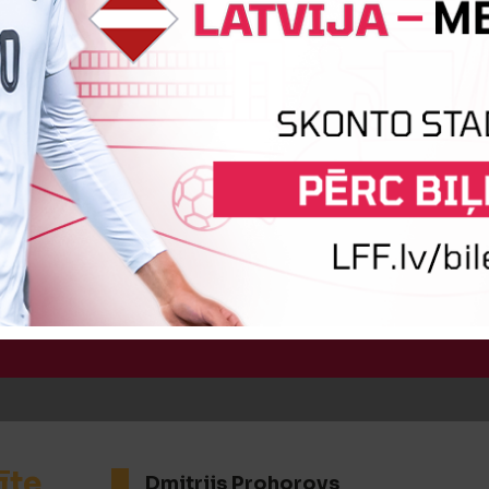
īte
Dmitrijs Zolotarjovs
:5
Vārtus guva
Eduards Martins
īte
Dmitrijs Prohorovs