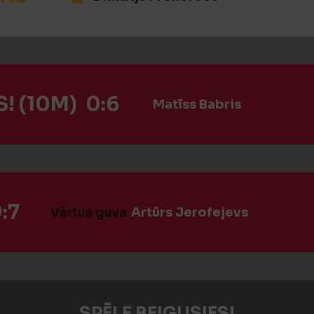
! (10M) 0:6
Matīss Babris
:7
Vārtus guva
Artūrs Jerofejevs
SPĒLE BEIGUSIES!