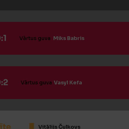
:1
Vārtus guva
Miks Babris
:2
Vārtus guva
Vasyl Kefa
īte
Vitālijs Čulkovs