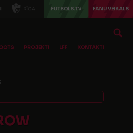
FUTBOLS.TV
FANU VEIKALS
I
RĪGA
OOTS
PROJEKTI
LFF
KONTAKTI
3
TROW