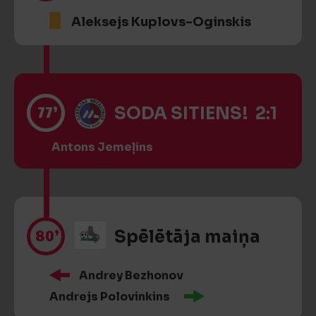
Aleksejs Kuplovs-Oginskis
77’
SODA SITIENS! 2:1
Antons Jemeļins
80’
Spēlētāja maiņa
Andrey Bezhonov
Andrejs Polovinkins