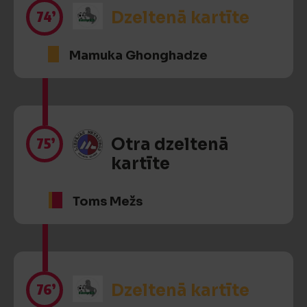
74’
Dzeltenā kartīte
Mamuka Ghonghadze
75’
Otra dzeltenā
kartīte
Toms Mežs
76’
Dzeltenā kartīte