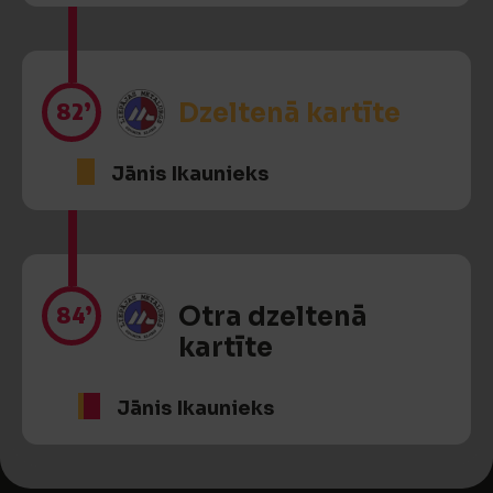
82’
Dzeltenā kartīte
Jānis Ikaunieks
84’
Otra dzeltenā
kartīte
Jānis Ikaunieks