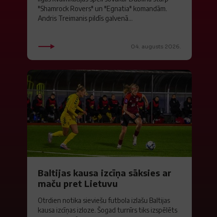
"Shamrock Rovers" un "Egnatia" komandām.
Andris Treimanis pildīs galvenā...
04. augusts 2026.
Baltijas kausa izcīņa sāksies ar
maču pret Lietuvu
Otrdien notika sieviešu futbola izlašu Baltijas
kausa izcīņas izloze. Šogad turnīrs tiks izspēlēts