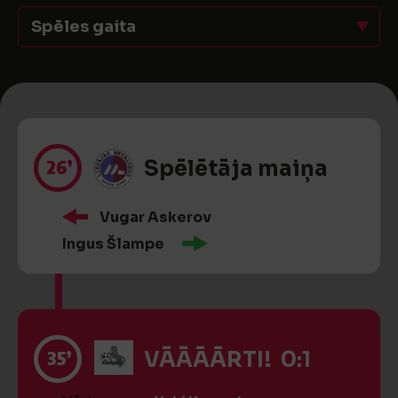
Spēles gaita
26’
Spēlētāja maiņa
Vugar Askerov
Ingus Šlampe
35’
VĀĀĀĀRTI! 0:1