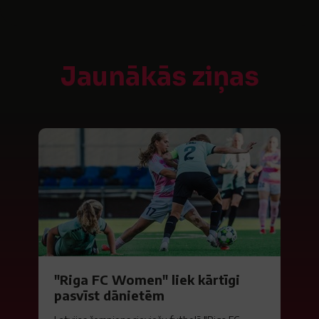
Jaunākās ziņas
"Riga FC Women" liek kārtīgi
pasvīst dānietēm