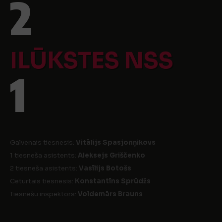
2
ILŪKSTES NSS
1
Galvenais tiesnesis:
Vitālijs Spasjonņikovs
1 tiesneša asistents:
Aleksejs Griščenko
2 tiesneša asistents:
Vasīlijs Botošs
Ceturtais tiesnesis:
Konstantīns Sprūdžs
Tiesnešu inspektors:
Voldemārs Brauns