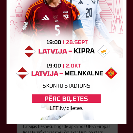
Konferences līgas kvalifikācijas trešās kārtas
pirmo spēli, savu skatītāju priekšā "Skonto"
stadionā Rīgā ar 1:0 uzveica...
04. augusts 2026.
Latvijas tiesnešiem uztic darbu
UEFA Eiropas līgā
Latvijas tiesnešu brigāde apkalpos UEFA Eiropas
līgas kvalifikācijas spēli šovakar Dublinā starp