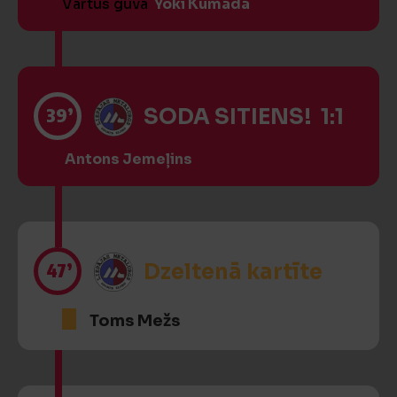
Vārtus guva
Yoki Kumada
39’
SODA SITIENS! 1:1
Antons Jemeļins
47’
Dzeltenā kartīte
Toms Mežs