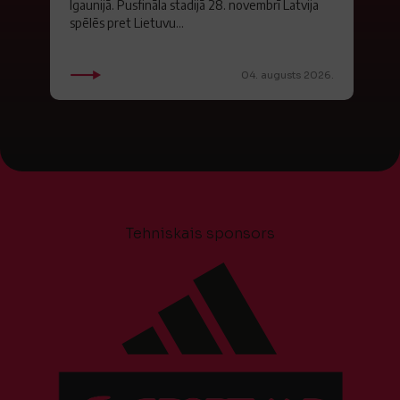
Igaunijā. Pusfināla stadijā 28. novembrī Latvija
spēlēs pret Lietuvu...
04. augusts 2026.
Tehniskais sponsors