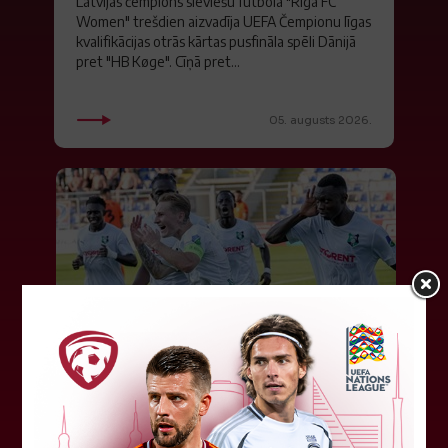
Latvijas čempions sieviešu futbolā "Riga FC
Women" trešdien aizvadīja UEFA Čempionu līgas
kvalifikācijas otrās kārtas pusfināla spēli Dānijā
pret "HB Køge". Cīņā pret...
05. augusts 2026.
FK "Auda" pie eirokausu galda
turpina baudīt desertus
Otrdien Latvijas klubs FK "Auda" aizvadīja UEFA