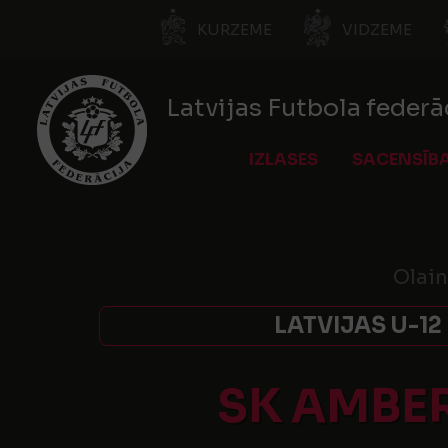
KURZEME
VIDZEME
Latvijas Futbola federā
IZLASES
SACENSĪB
Olain
LATVIJAS U-12
SK AMBE