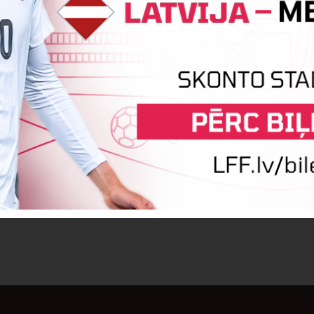
:10
Vārtus guva
Gabriela Štrause
:11
Vārtus guva
Marija Kuzņecova