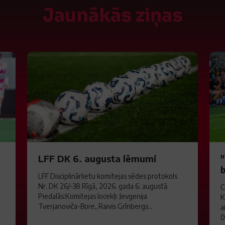
Jaunākās ziņas
LFF DK 6. augusta lēmumi
LFF Disciplinārlietu komitejas sēdes protokols
Nr. DK 26/-38 Rīgā, 2026. gada 6. augustā.
C
Piedalās:Komitejas locekļi: Jevgenija
K
Tverjanoviča-Bore, Raivis Grīnbergs...
a
0