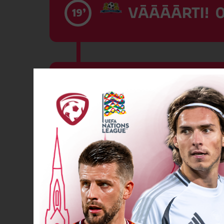
VĀĀĀĀRTI! 0
19’
VĀĀĀĀRTI! 0
20’
VĀĀĀĀRTI! 0
22’