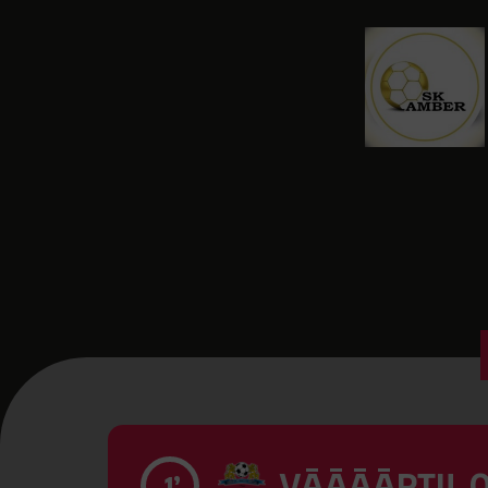
VĀĀĀĀRTI! 0
1’