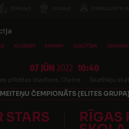
ZEMGALE
LATGALE
ZIEMEĻAUSTRUM
cija
AS
KLUBIEM
FANIEM
IZGLĪTĪBA
GRASSR
07 JŪN
2022
10:40
es pilsētas stadions, Olaine
Skatītāju skai
 MEITEŅU ČEMPIONĀTS (ELITES GRUPA)
R STARS
RĪGAS