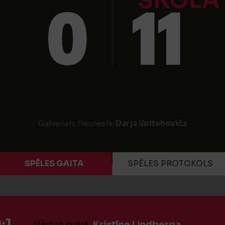
SKOLA
0
11
Galvenais tiesnesis:
Darja Voitehoviča
SPĒLES GAITA
SPĒLES PROTOKOLS
:1
Vārtus guva
Kristīne Lindberga