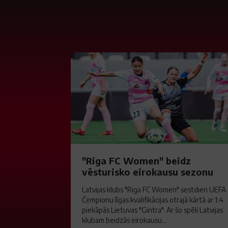
"Riga FC Women" beidz
vēsturisko eirokausu sezonu
Latvijas klubs "Riga FC Women" sestdien UEFA
Čempionu līgas kvalifikācijas otrajā kārtā ar 1:4
piekāpās Lietuvas "Gintra". Ar šo spēli Latvijas
klubam beidzās eirokausu...