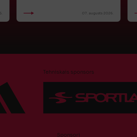
6.
07. augusts 2026.
Tehniskais sponsors
Sponsori