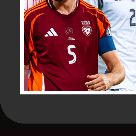
VĀĀĀĀRTI! 0
23’
VĀĀĀĀRTI! 0
30’