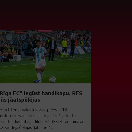
"Riga FC" iegūst handikapu, RFS
būs jāatspēlējas
eturtdienas vakarā savas spēles UEFA
onferences līgas kvalifikācijas trešajā kārtā
izvadīja divi Latvijas klubi. FC RFS izbraukumā ar
:2 zaudēja Čehijas "Jablonec"...