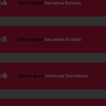
:4
Vārtus guva
Serafima Rodina
:5
Vārtus guva
Serafima Rodina
:6
Vārtus guva
Viktorija Savuškina