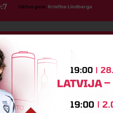
:7
Vārtus guva
Kristīne Lindberga
:8
Vārtus guva
Kristīne Lindberga
:9
Vārtus guva
Patrīcija Laursone