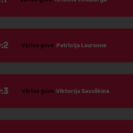
:2
Vārtus guva
Patrīcija Laursone
:3
Vārtus guva
Viktorija Savuškina