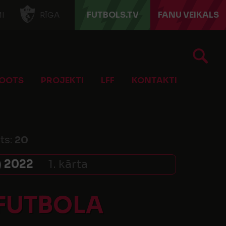
FUTBOLS.TV
FANU VEIKALS
I
RĪGA
OOTS
PROJEKTI
LFF
KONTAKTI
ts:
20
 2022
1. kārta
 FUTBOLA