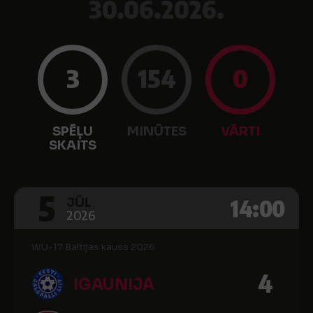
30.06.2026.
3
154
0
SPĒĻU
MINŪTES
VĀRTI
SKAITS
5
14:00
JŪL
2026
WU-17 Baltijas kauss 2026
4
IGAUNIJA