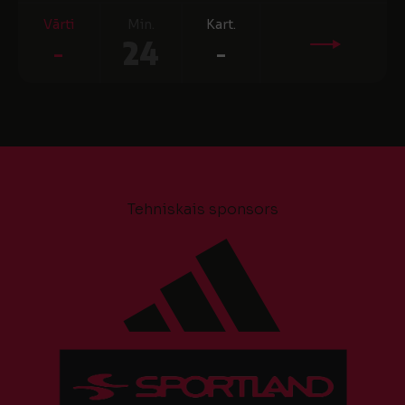
Vārti
Min.
Kart.
-
24
-
Tehniskais sponsors