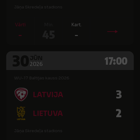
Jāņa Skredeļa stadions
Vārti
Min.
Kart.
-
45
-
30
17:00
JŪN
2026
WU-17 Baltijas kauss 2026
3
LATVIJA
2
LIETUVA
Jāņa Skredeļa stadions