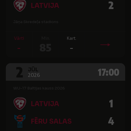
2
LATVIJA
Jāņa Skredeļa stadions
Vārti
Min.
Kart.
-
85
-
2
17:00
JŪL
2026
WU-17 Baltijas kauss 2026
1
LATVIJA
4
FĒRU SALAS