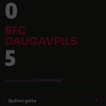
0
BFC
DAUGAVPILS
5
Galvenais tiesnesis:
Andris Krastiņš
Spēles gaita