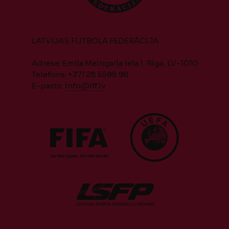
LATVIJAS FUTBOLA FEDERĀCIJA
Adrese: Emiļa Melngaiļa iela 1, Rīga, LV-1010
Telefons: +371 28 5598 98
E-pasts:
info@lff.lv