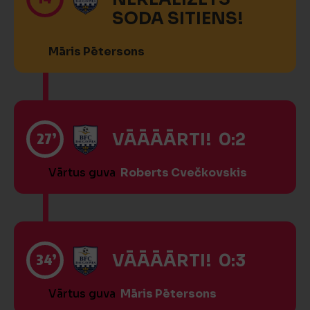
SODA SITIENS!
Māris Pētersons
27’
VĀĀĀĀRTI! 0:2
Vārtus guva
Roberts Cvečkovskis
34’
VĀĀĀĀRTI! 0:3
Vārtus guva
Māris Pētersons