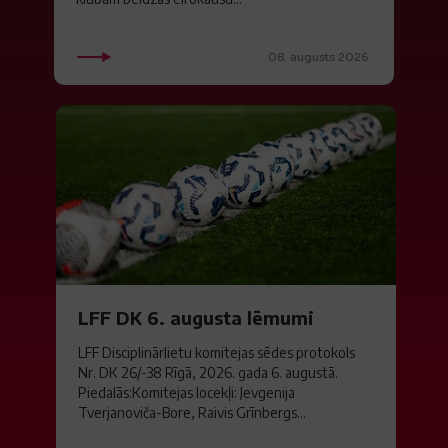
08. augusts 2026.
LFF DK 6. augusta lēmumi
LFF Disciplinārlietu komitejas sēdes protokols
Nr. DK 26/-38 Rīgā, 2026. gada 6. augustā.
Piedalās:Komitejas locekļi: Jevgenija
Tverjanoviča-Bore, Raivis Grīnbergs...