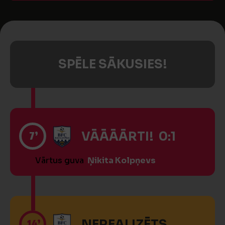
SPĒLE SĀKUSIES!
7’
VĀĀĀĀRTI! 0:1
Vārtus guva
Ņikita Kolpņevs
14’
NEREALIZĒTS