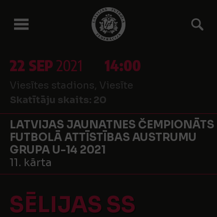
22 SEP
2021
14:00
Viesītes stadions, Viesīte
Skatītāju skaits:
20
LATVIJAS JAUNATNES ČEMPIONĀTS
FUTBOLĀ ATTĪSTĪBAS AUSTRUMU
GRUPA U-14 2021
11. kārta
SĒLIJAS SS