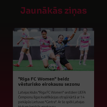
Jaunākās ziņas
"Riga FC Women" beidz
vēsturisko eirokausu sezonu
Latvijas klubs "Riga FC Women" sestdien UEFA
Čempionu līgas kvalifikācijas otrajā kārtā ar 1:4
piekāpās Lietuvas "Gintra". Ar šo spēli Latvijas
klubam beidzās eirokausu...