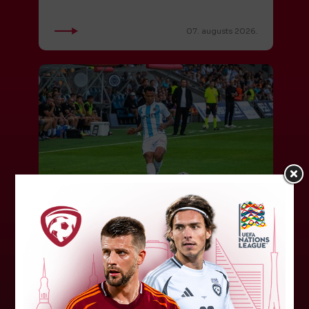
07. augusts 2026.
"Riga FC" iegūst handikapu, RFS
būs jāatspēlējas
Ceturtdienas vakarā savas spēles UEFA
Konferences līgas kvalifikācijas trešajā kārtā
aizvadīja divi Latvijas klubi. FC RFS izbraukumā ar
0:2 zaudēja Čehijas "Jablonec"...