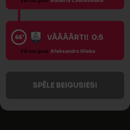
Vārtus guva
Roberts Cvečkovskis
66’
VĀĀĀĀRTI! 0:5
Vārtus guva
Aleksandrs Gleba
SPĒLE BEIGUSIES!