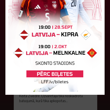
06. augusts 2026.
Jūlijā par labāko "LuckyBet" SFL
atzīta Keita Zviedre
Par "LuckyBet" Sieviešu futbola līgas jūnija
labāko spēlētāju atzīta FS "Metta" spēlētāja
Keita Zviedre. Uzvarētāja tika noskaidrota
balsojumā, kurā tika apkopotas...