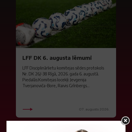
LFF DK 6. augusta lēmumi
LFF Disciplinārlietu komitejas sēdes protokols
Nr. DK 26/-38 Rīgā, 2026. gada 6. augustā.
Piedalās:Komitejas locekļi: Jevgenija
Tverjanoviča-Bore, Raivis Grīnbergs...
07. augusts 2026.