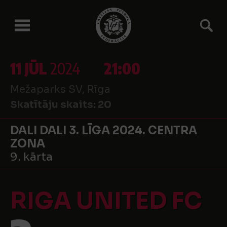
11 JŪL
2024
21:00
Mežaparks SV, Rīga
Skatītāju skaits:
20
DALI DALI 3. LĪGA 2024. CENTRA
ZONA
9. kārta
RIGA UNITED FC