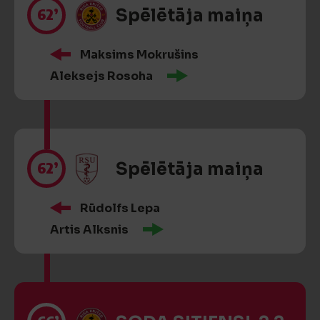
62’
Spēlētāja maiņa
Maksims Mokrušins
Aleksejs Rosoha
62’
Spēlētāja maiņa
Rūdolfs Lepa
Artis Alksnis