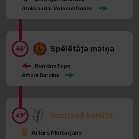
Aleksandar Volenov Denev
46’
Spēlētāja maiņa
Romāns Tepo
Arturs Burņins
49’
Dzeltenā kartīte
Artūrs Mhitarjans