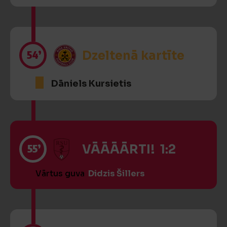
54’
Dzeltenā kartīte
Dāniels Kursietis
55’
VĀĀĀĀRTI! 1:2
Vārtus guva
Didzis Šillers