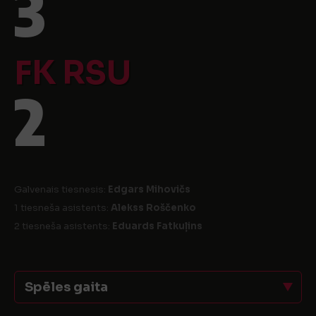
3
FK RSU
2
Galvenais tiesnesis:
Edgars Mihovičs
1 tiesneša asistents:
Alekss Roščenko
2 tiesneša asistents:
Eduards Fatkuļins
Spēles gaita