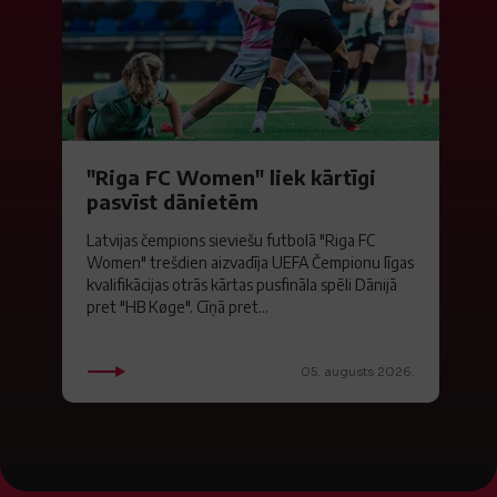
"Riga FC Women" liek kārtīgi
pasvīst dānietēm
Latvijas čempions sieviešu futbolā "Riga FC
Women" trešdien aizvadīja UEFA Čempionu līgas
kvalifikācijas otrās kārtas pusfināla spēli Dānijā
pret "HB Køge". Cīņā pret...
05. augusts 2026.