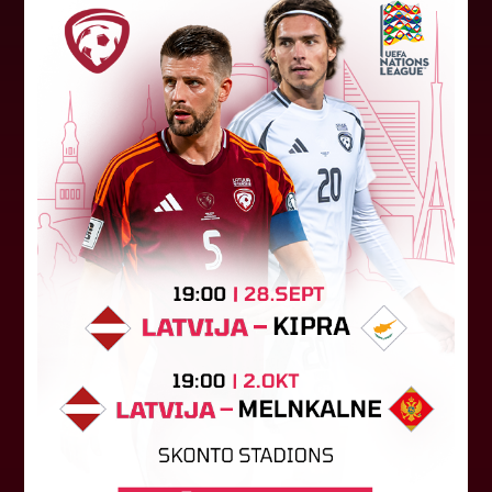
"Riga FC" iegūst handikapu, RFS
būs jāatspēlējas
Ceturtdienas vakarā savas spēles UEFA
Konferences līgas kvalifikācijas trešajā kārtā
aizvadīja divi Latvijas klubi. FC RFS izbraukumā ar
0:2 zaudēja Čehijas "Jablonec"...
06. augusts 2026.