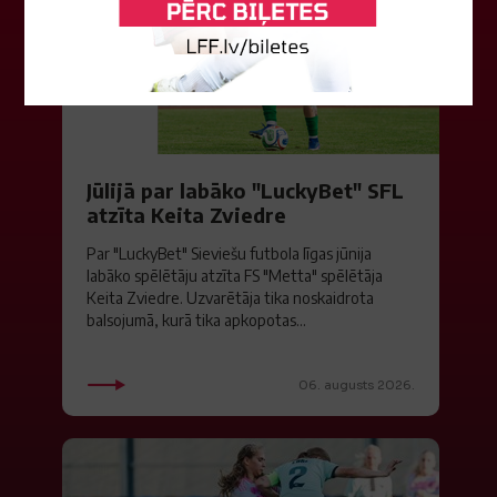
Jūlijā par labāko "LuckyBet" SFL
atzīta Keita Zviedre
Par "LuckyBet" Sieviešu futbola līgas jūnija
labāko spēlētāju atzīta FS "Metta" spēlētāja
Keita Zviedre. Uzvarētāja tika noskaidrota
balsojumā, kurā tika apkopotas...
06. augusts 2026.