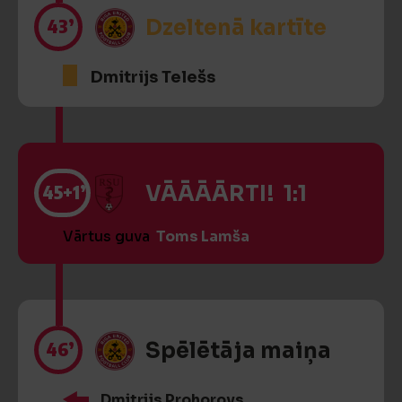
43’
Dzeltenā kartīte
Dmitrijs Telešs
45
+1’
VĀĀĀĀRTI! 1:1
Vārtus guva
Toms Lamša
46’
Spēlētāja maiņa
Dmitrijs Prohorovs