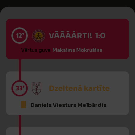
12’
VĀĀĀĀRTI! 1:0
Vārtus guva
Maksims Mokrušins
33’
Dzeltenā kartīte
Daniels Viesturs Melbārdis