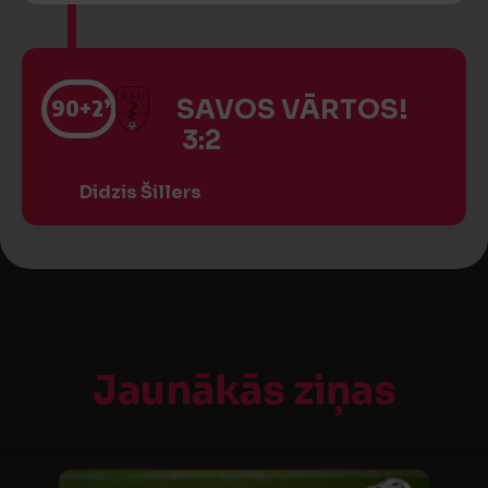
90
+2’
SAVOS VĀRTOS!
3:2
Didzis Šillers
Jaunākās ziņas