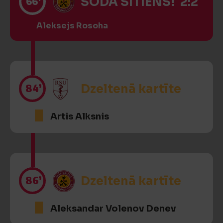
66’
SODA SITIENS! 2:2
Aleksejs Rosoha
84’
Dzeltenā kartīte
Artis Alksnis
86’
Dzeltenā kartīte
Aleksandar Volenov Denev