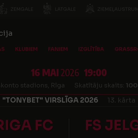
ZEMGALE
LATGALE
ZIEMEĻAUSTRUM
cija
AS
KLUBIEM
FANIEM
IZGLĪTĪBA
GRASSR
16 MAI
2026
19:00
konto stadions, Rīga
Skatītāju skaits:
100
"TONYBET" VIRSLĪGA 2026
13. kārta
RIGA FC
FS JEL