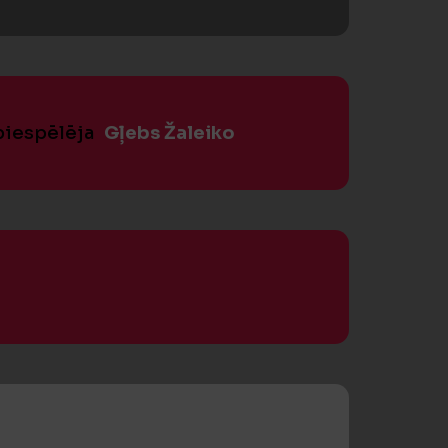
 piespēlēja
Gļebs Žaleiko