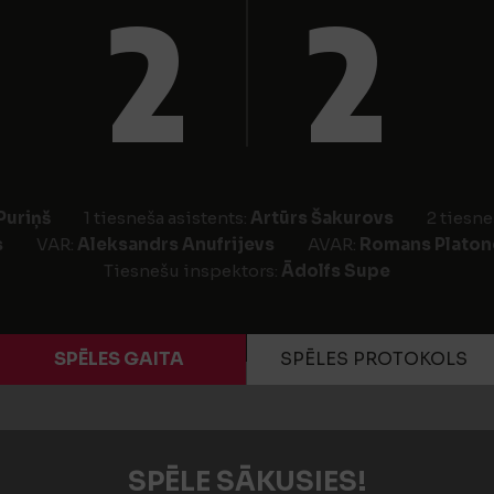
2
2
Puriņš
1 tiesneša asistents:
Artūrs Šakurovs
2 tiesne
s
VAR:
Aleksandrs Anufrijevs
AVAR:
Romans Platon
Tiesnešu inspektors:
Ādolfs Supe
SPĒLES GAITA
SPĒLES PROTOKOLS
SPĒLE SĀKUSIES!