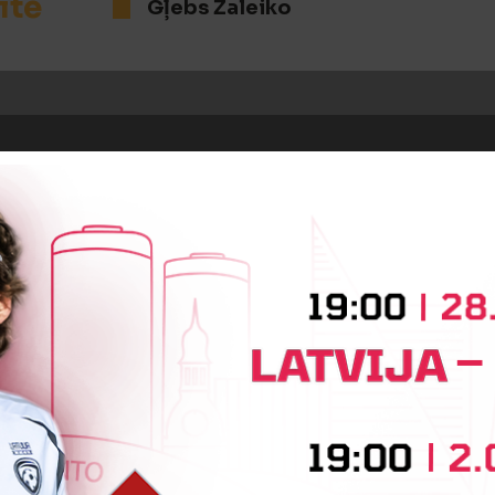
īte
Gļebs Žaleiko
BEIDZIES PIRMAIS PUSLAIKS
OTRĀ PUSLAIKA SĀKUMS
iņa
Meissa Diop
Caio Ferreira M