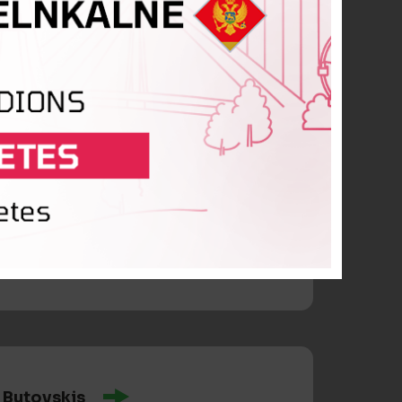
ardo Ferreira Godinho
is
 Butovskis