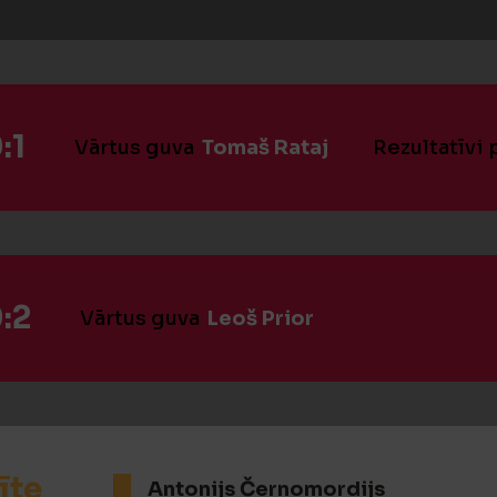
:1
Vārtus guva
Tomaš Rataj
Rezultatīvi
:2
Vārtus guva
Leoš Prior
īte
Antonijs Černomordijs