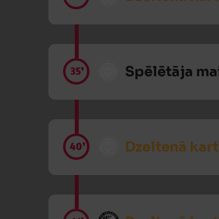
Spēlētāja ma
35’
Dzeltenā kart
40’