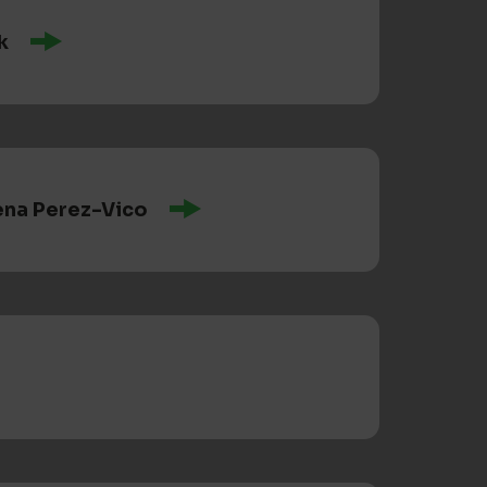
k
ena Perez-Vico