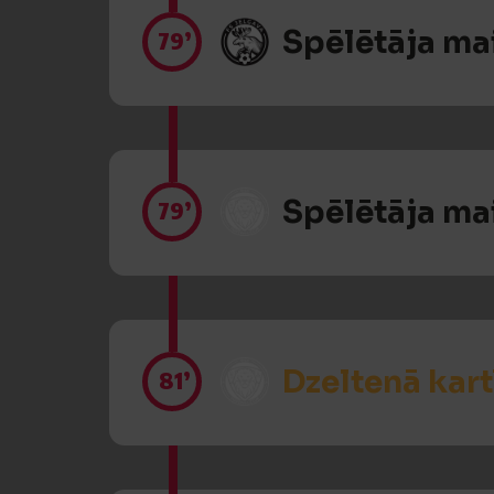
Spēlētāja ma
79’
Spēlētāja ma
79’
Dzeltenā kart
81’