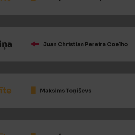
iņa
Juan Christian Pereira Coelho
īte
Maksims Toņiševs