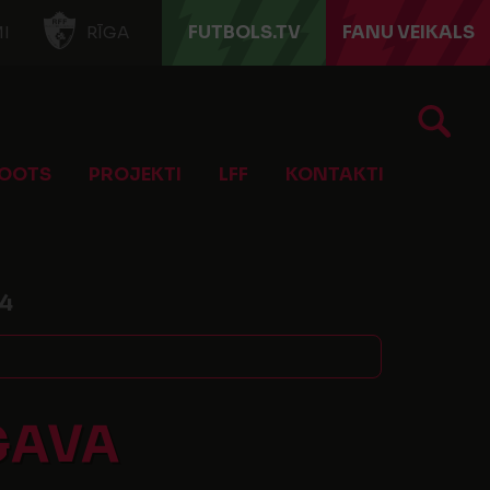
FUTBOLS.TV
FANU VEIKALS
I
RĪGA
OOTS
PROJEKTI
LFF
KONTAKTI
4
GAVA