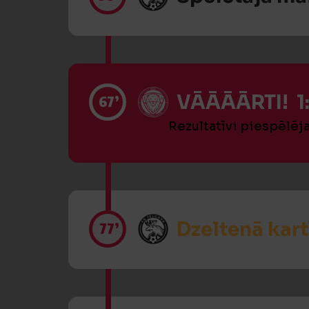
VĀĀĀĀRTI! 1
67’
Rezultatīvi piespēlēj
Dzeltenā kart
77’