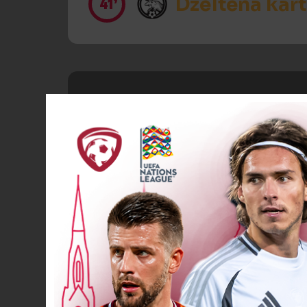
Dzeltenā kart
41’
Spēlētāja ma
46’