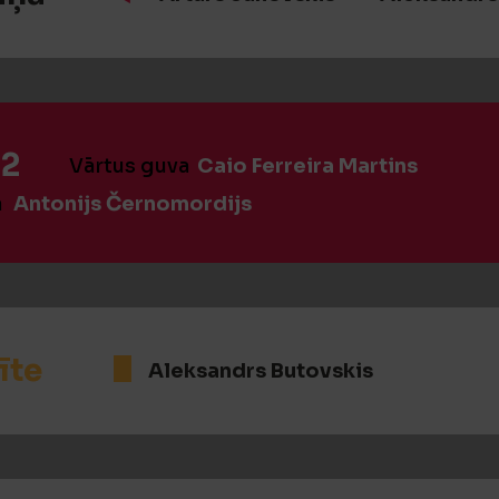
:2
Vārtus guva
Caio Ferreira Martins
a
Antonijs Černomordijs
īte
Aleksandrs Butovskis