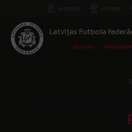
KURZEME
VIDZEME
Latvijas Futbola federā
IZLASES
SACENSĪB
S