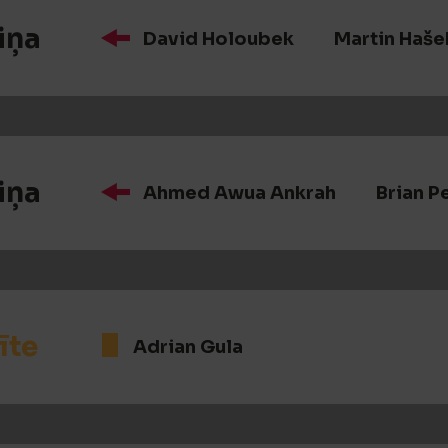
iņa
David Holoubek
Martin Haše
iņa
Ahmed Awua Ankrah
Brian P
īte
Adrian Gula