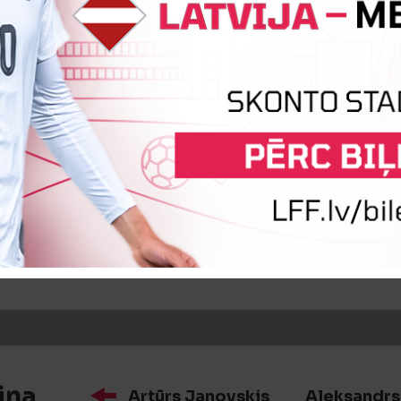
iņa
Maksims Toņiševs
Paulo Edu
iņa
Rihards Bečers
Roberts Meļķ
iņa
Artūrs Janovskis
Aleksandrs