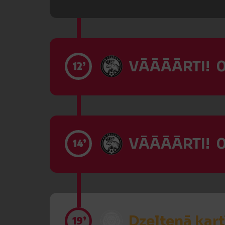
VĀĀĀĀRTI! 0
12’
VĀĀĀĀRTI! 0
14’
Dzeltenā kart
19’