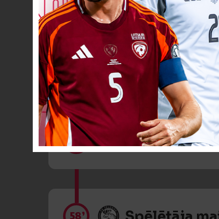
Spēlētāja ma
46’
Spēlētāja ma
58’
Spēlētāja ma
58’