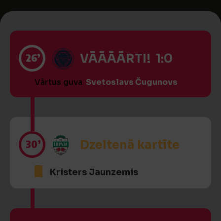
26’
VĀĀĀĀRTI! 1:0
Vārtus guva
Svetoslavs Čugunovs
30’
Dzeltenā kartīte
Kristers Jaunzemis