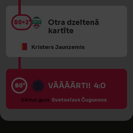
80
+2’
Otra dzeltenā
kartīte
Kristers Jaunzemis
80’
VĀĀĀĀRTI! 4:0
Vārtus guva
Svetoslavs Čugunovs