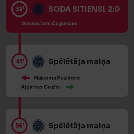
32’
SODA SITIENS! 2:0
Svetoslavs Čugunovs
41’
Spēlētāja maiņa
Maksims Puzikovs
Aļģirdas Gražis
56’
Spēlētāja maiņa