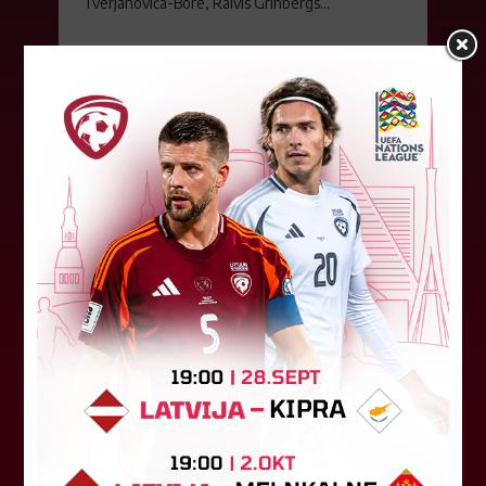
Tverjanoviča-Bore, Raivis Grīnbergs...
07. augusts 2026.
"Riga FC" iegūst handikapu, RFS
būs jāatspēlējas
Ceturtdienas vakarā savas spēles UEFA
Konferences līgas kvalifikācijas trešajā kārtā
aizvadīja divi Latvijas klubi. FC RFS izbraukumā ar