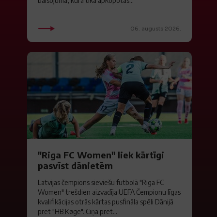
balsojumā, kurā tika apkopotas...
06. augusts 2026.
"Riga FC Women" liek kārtīgi
pasvīst dānietēm
Latvijas čempions sieviešu futbolā "Riga FC
Women" trešdien aizvadīja UEFA Čempionu līgas
kvalifikācijas otrās kārtas pusfināla spēli Dānijā
pret "HB Køge". Cīņā pret...