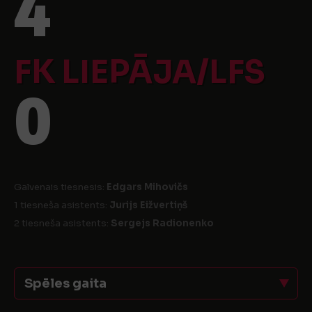
4
FK LIEPĀJA/LFS
0
Galvenais tiesnesis:
Edgars Mihovičs
1 tiesneša asistents:
Jurijs Eižvertiņš
2 tiesneša asistents:
Sergejs Radionenko
Spēles gaita