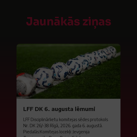
Jaunākās ziņas
LFF DK 6. augusta lēmumi
LFF Disciplinārlietu komitejas sēdes protokols
Nr. DK 26/-38 Rīgā, 2026. gada 6. augustā.
Piedalās:Komitejas locekļi: Jevgenija