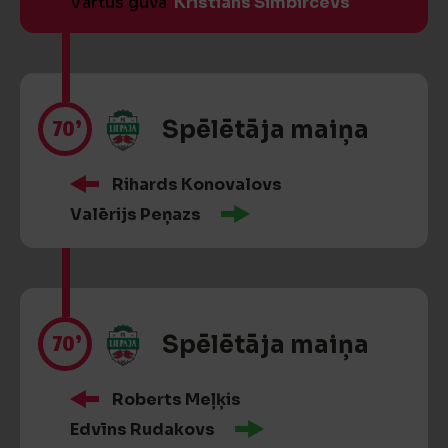
Vārtus guva
Kristiāns Simbircevs
70’
Spēlētāja maiņa
Rihards Konovalovs
Valērijs Peņazs
70’
Spēlētāja maiņa
Roberts Meļķis
Edvīns Rudakovs