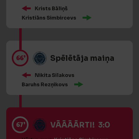
Krists Bāliņš
Kristiāns Simbircevs
66’
Spēlētāja maiņa
Nikita Silakovs
Baruhs Rezņikovs
67’
VĀĀĀĀRTI! 3:0