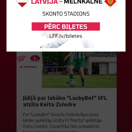
0:2 zaudēja Čehijas "Jablonec"...
06. augusts 2026.
Jūlijā par labāko "LuckyBet" SFL
atzīta Keita Zviedre
Par "LuckyBet" Sieviešu futbola līgas jūnija
labāko spēlētāju atzīta FS "Metta" spēlētāja
Keita Zviedre. Uzvarētāja tika noskaidrota