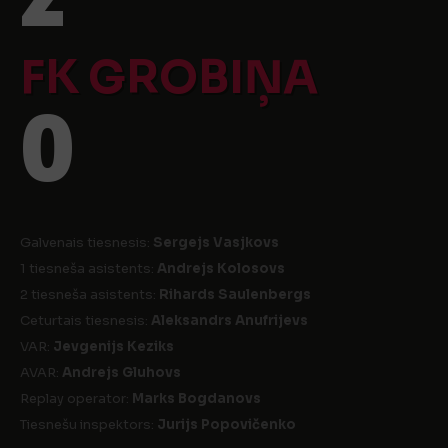
FK GROBIŅA
0
Galvenais tiesnesis:
Sergejs Vasjkovs
1 tiesneša asistents:
Andrejs Kolosovs
2 tiesneša asistents:
Rihards Saulenbergs
Ceturtais tiesnesis:
Aleksandrs Anufrijevs
VAR:
Jevgenijs Keziks
AVAR:
Andrejs Gluhovs
Replay operator:
Marks Bogdanovs
Tiesnešu inspektors:
Jurijs Popovičenko