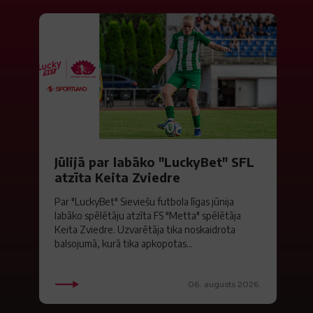
Jūlijā par labāko "LuckyBet" SFL
atzīta Keita Zviedre
Par "LuckyBet" Sieviešu futbola līgas jūnija
labāko spēlētāju atzīta FS "Metta" spēlētāja
Keita Zviedre. Uzvarētāja tika noskaidrota
balsojumā, kurā tika apkopotas...
06. augusts 2026.