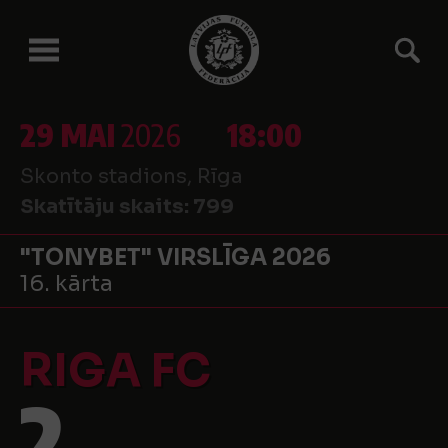
29 MAI
2026
18:00
Skonto stadions, Rīga
Skatītāju skaits:
799
"TONYBET" VIRSLĪGA 2026
16. kārta
RIGA FC
2