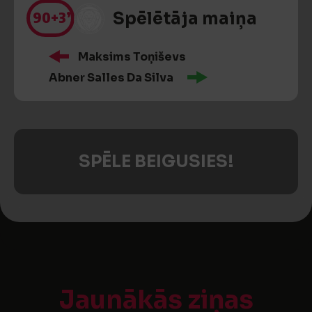
90
+3’
Spēlētāja maiņa
Maksims Toņiševs
Abner Salles Da Silva
SPĒLE BEIGUSIES!
Jaunākās ziņas