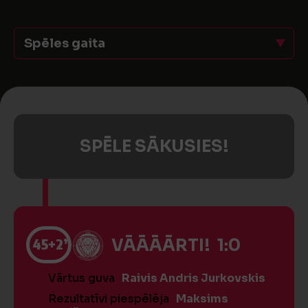
Spēles gaita
SPĒLE SĀKUSIES!
45
+2’
VĀĀĀĀRTI! 1:0
Vārtus guva
Raivis Andris Jurkovskis
Rezultatīvi piespēlēja
Maksims