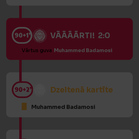
90
+1’
VĀĀĀĀRTI! 2:0
Vārtus guva
Muhammed Badamosi
90
+2’
Dzeltenā kartīte
Muhammed Badamosi