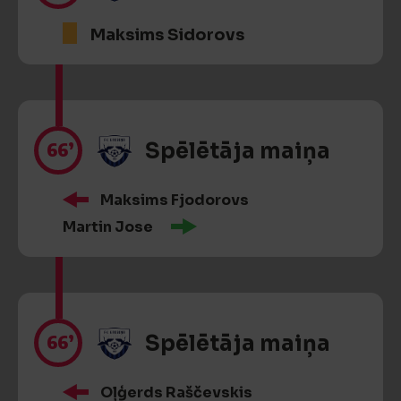
Maksims Sidorovs
66’
Spēlētāja maiņa
Maksims Fjodorovs
Martin Jose
66’
Spēlētāja maiņa
Oļģerds Raščevskis