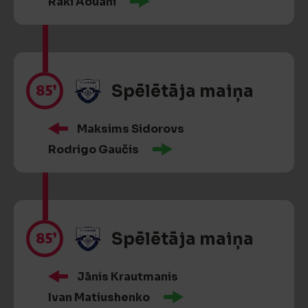
Raki Aouani
85’
Spēlētāja maiņa
Maksims Sidorovs
Rodrigo Gaučis
85’
Spēlētāja maiņa
Jānis Krautmanis
Ivan Matiushenko