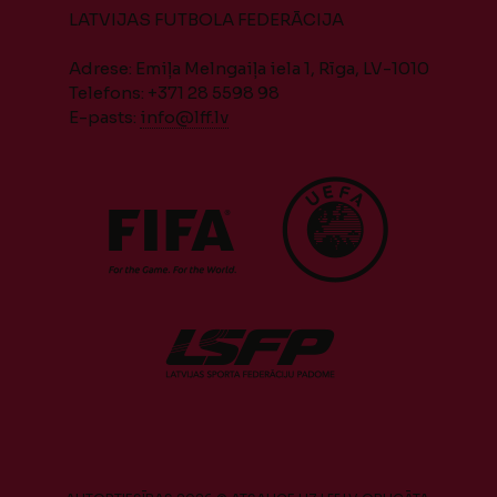
LATVIJAS FUTBOLA FEDERĀCIJA
Adrese: Emiļa Melngaiļa iela 1, Rīga, LV-1010
Telefons: +371 28 5598 98
E-pasts:
info@lff.lv