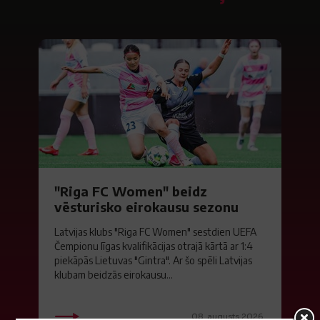
"Riga FC Women" beidz
vēsturisko eirokausu sezonu
Latvijas klubs "Riga FC Women" sestdien UEFA
Čempionu līgas kvalifikācijas otrajā kārtā ar 1:4
piekāpās Lietuvas "Gintra". Ar šo spēli Latvijas
klubam beidzās eirokausu...
08. augusts 2026.