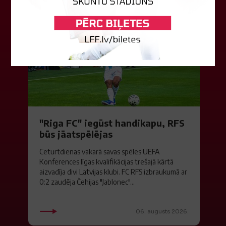
"Riga FC" iegūst handikapu, RFS
būs jāatspēlējas
Ceturtdienas vakarā savas spēles UEFA
Konferences līgas kvalifikācijas trešajā kārtā
aizvadīja divi Latvijas klubi. FC RFS izbraukumā ar
0:2 zaudēja Čehijas "Jablonec"...
06. augusts 2026.