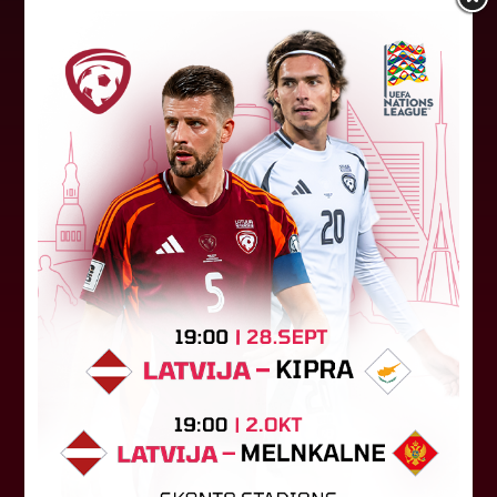
LFF DK 6. augusta lēmumi
LFF Disciplinārlietu komitejas sēdes protokols
Nr. DK 26/-38 Rīgā, 2026. gada 6. augustā.
Piedalās:Komitejas locekļi: Jevgenija
Tverjanoviča-Bore, Raivis Grīnbergs...
07. augusts 2026.