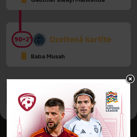
Gauthier Bwayi Mankenda
90
+2’
Dzeltenā kartīte
Baba Musah
SPĒLE BEIGUSIES!