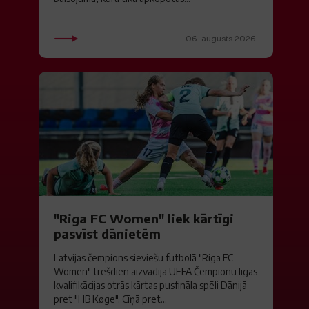
06. augusts 2026.
"Riga FC Women" liek kārtīgi
pasvīst dānietēm
Latvijas čempions sieviešu futbolā "Riga FC
Women" trešdien aizvadīja UEFA Čempionu līgas
kvalifikācijas otrās kārtas pusfināla spēli Dānijā
pret "HB Køge". Cīņā pret...