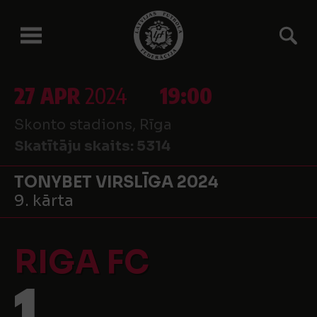
27 APR
2024
19:00
Skonto stadions, Rīga
Skatītāju skaits:
5314
TONYBET VIRSLĪGA 2024
9. kārta
RIGA FC
1