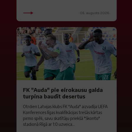
05. augusts 2026.
FK "Auda" pie eirokausu galda
turpina baudīt desertus
Otrdien Latvijas klubs FK "Auda" aizvadīja UEFA
Konferences līgas kvalifikācijas trešās kārtas
pirmo spēli, savu skatītāju priekšā "Skonto"
stadionā Rīgā ar 1:0 uzveica...