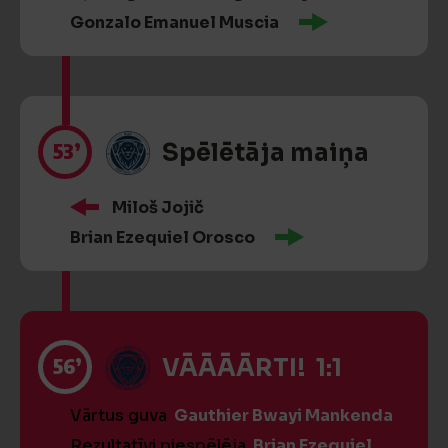
Gonzalo Emanuel Muscia
53’
Spēlētāja maiņa
Miloš Jojič
Brian Ezequiel Orosco
56’
VĀĀĀĀRTI! 1:1
Vārtus guva
Gauthier Bwayi Mankenda
Rezultatīvi piespēlēja
Brian Ezequiel