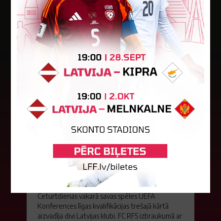
Jaunākās ziņas
"Riga FC" iegūst handikapu, RFS
būs jāatspēlējas
Ceturtdienas vakarā savas spēles UEFA
Konferences līgas kvalifikācijas trešajā kārtā
aizvadīja divi Latvijas klubi. FC RFS izbraukumā ar