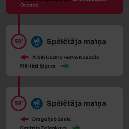
Orosco
59’
Spēlētāja maiņa
Alain Cedric Herve Kouadio
Mārtiņš Ķigurs
59’
Spēlētāja maiņa
Dragoljub Savic
Dmitrijs Zelenkovs