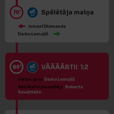
70’
Spēlētāja maiņa
Ismael Diomande
Darko Lemajič
80’
VĀĀĀĀRTI! 1:2
Vārtus guva
Darko Lemajič
Rezultatīvi piespēlēja
Roberts
Savaļnieks