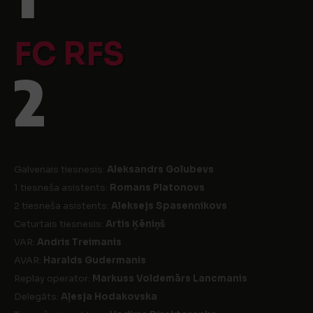
FC RFS
2
Galvenais tiesnesis:
Aleksandrs Golubevs
1 tiesneša asistents:
Romans Platonovs
2 tiesneša asistents:
Aleksejs Spasennikovs
Ceturtais tiesnesis:
Artis Ķēniņš
VAR:
Andris Treimanis
AVAR:
Haralds Gudermanis
Replay operator:
Markuss Voldemārs Lancmanis
Delegāts:
Aļesja Hodakovska