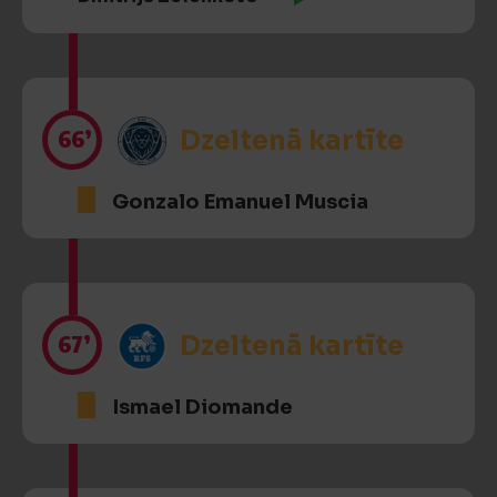
66’
Dzeltenā kartīte
Gonzalo Emanuel Muscia
67’
Dzeltenā kartīte
Ismael Diomande