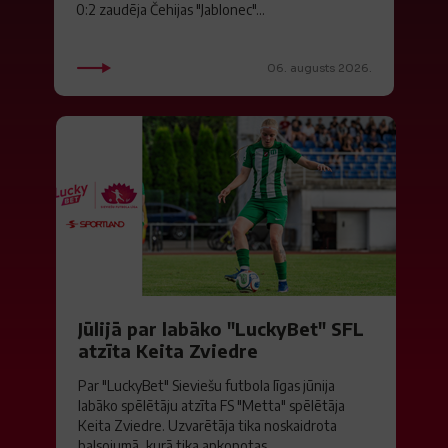
0:2 zaudēja Čehijas "Jablonec"...
06. augusts 2026.
Jūlijā par labāko "LuckyBet" SFL
atzīta Keita Zviedre
Par "LuckyBet" Sieviešu futbola līgas jūnija
labāko spēlētāju atzīta FS "Metta" spēlētāja
Keita Zviedre. Uzvarētāja tika noskaidrota
balsojumā, kurā tika apkopotas...