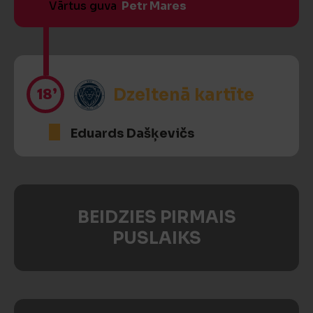
Vārtus guva
Petr Mares
18’
Dzeltenā kartīte
Eduards Dašķevičs
BEIDZIES PIRMAIS
PUSLAIKS