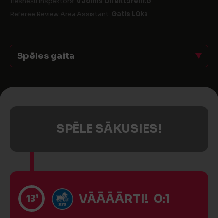
Tiesnešu inspektors:
Vadims Direktorenko
Referee Review Area Assistant:
Gatis Lūks
Spēles gaita
SPĒLE SĀKUSIES!
13’
VĀĀĀĀRTI! 0:1