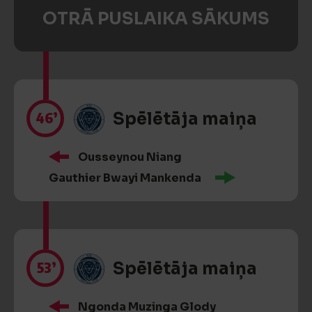
OTRĀ PUSLAIKA SĀKUMS
46’
Spēlētāja maiņa
Ousseynou Niang
Gauthier Bwayi Mankenda
53’
Spēlētāja maiņa
Ngonda Muzinga Glody