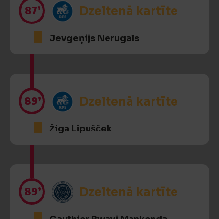
87’
Dzeltenā kartīte
Jevgeņijs Nerugals
89’
Dzeltenā kartīte
Žiga Lipušček
89’
Dzeltenā kartīte