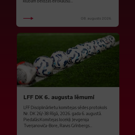
klubam beidzās eirokausu...
08. augusts 2026.
LFF DK 6. augusta lēmumi
LFF Disciplinārlietu komitejas sēdes protokols
Nr. DK 26/-38 Rīgā, 2026. gada 6. augustā.
Piedalās:Komitejas locekļi: Jevgenija
Tverjanoviča-Bore, Raivis Grīnbergs...