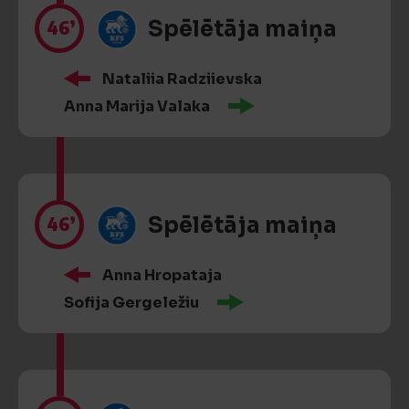
46’
Spēlētāja maiņa
Nataliia Radziievska
Anna Marija Valaka
46’
Spēlētāja maiņa
Anna Hropataja
Sofija Gergeležiu