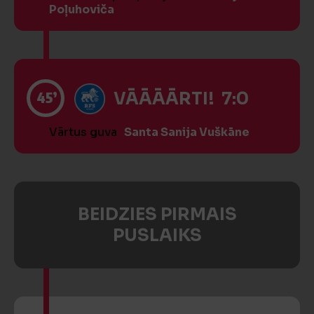
Poļuhoviča
45’
VĀĀĀĀRTI! 7:0
Vārtus guva
Santa Sanija Vuškāne
BEIDZIES PIRMAIS
PUSLAIKS