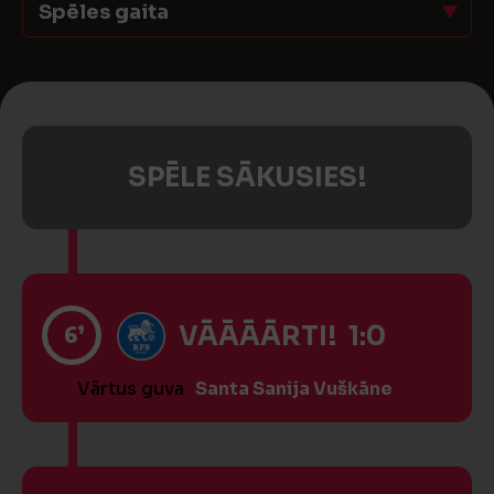
Spēles gaita
SPĒLE SĀKUSIES!
6’
VĀĀĀĀRTI! 1:0
Vārtus guva
Santa Sanija Vuškāne