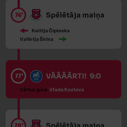
76’
Spēlētāja maiņa
Keitija Čipinska
Valērija Širina
77’
VĀĀĀĀRTI! 9:0
Vārtus guva
Vlada Kozlova
78’
Spēlētāja maiņa