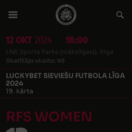
12 OKT
2024
18:00
LNK Sporta Parks (mākslīgais), Riga
Skatītāju skaits:
95
LUCKYBET SIEVIEŠU FUTBOLA LĪGA
2024
19. kārta
RFS WOMEN