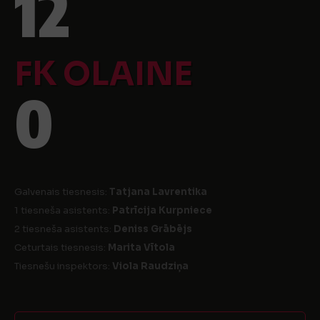
12
FK OLAINE
0
Galvenais tiesnesis:
Tatjana Lavrentika
1 tiesneša asistents:
Patrīcija Kurpniece
2 tiesneša asistents:
Deniss Grābējs
Ceturtais tiesnesis:
Marita Vītola
Tiesnešu inspektors:
Viola Raudziņa