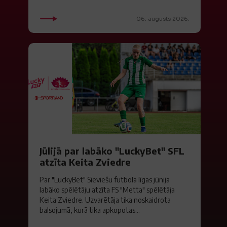
06. augusts 2026.
Jūlijā par labāko "LuckyBet" SFL
atzīta Keita Zviedre
Par "LuckyBet" Sieviešu futbola līgas jūnija
labāko spēlētāju atzīta FS "Metta" spēlētāja
Keita Zviedre. Uzvarētāja tika noskaidrota
balsojumā, kurā tika apkopotas...