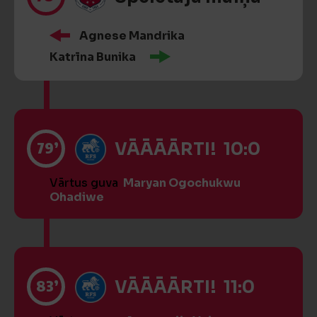
Agnese Mandrika
Katrīna Bunika
79’
VĀĀĀĀRTI! 10:0
Vārtus guva
Maryan Ogochukwu
Ohadiwe
83’
VĀĀĀĀRTI! 11:0