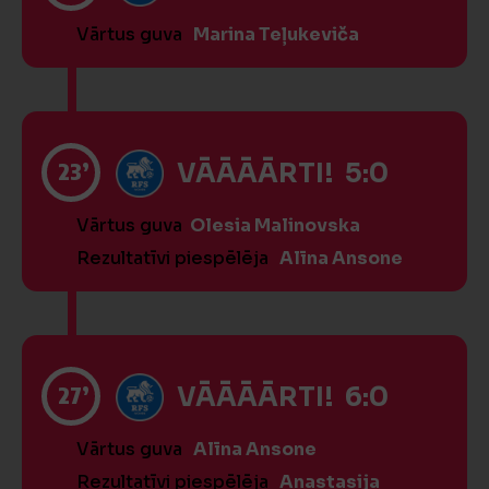
Vārtus guva
Marina Teļukeviča
23’
VĀĀĀĀRTI! 5:0
Vārtus guva
Olesia Malinovska
Rezultatīvi piespēlēja
Alīna Ansone
27’
VĀĀĀĀRTI! 6:0
Vārtus guva
Alīna Ansone
Rezultatīvi piespēlēja
Anastasija