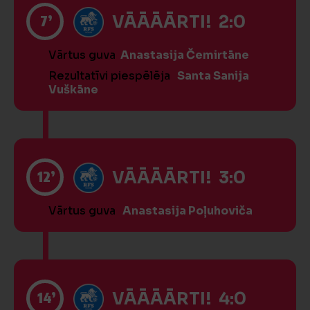
7’
VĀĀĀĀRTI! 2:0
Vārtus guva
Anastasija Čemirtāne
Rezultatīvi piespēlēja
Santa Sanija
Vuškāne
12’
VĀĀĀĀRTI! 3:0
Vārtus guva
Anastasija Poļuhoviča
14’
VĀĀĀĀRTI! 4:0