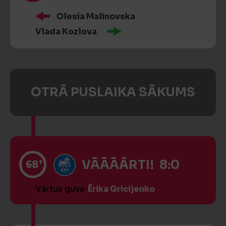
Olesia Malinovska
Vlada Kozlova
OTRĀ PUSLAIKA SĀKUMS
68’
VĀĀĀĀRTI! 8:0
Vārtus guva
Ērika Gricijenko