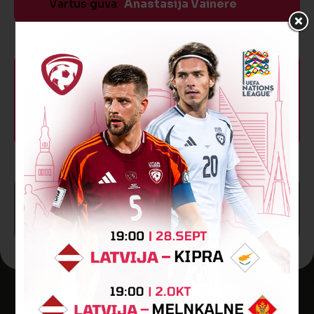
Vārtus guva
Anastasija Vainere
85’
VĀĀĀĀRTI! 12:0
Vārtus guva
Marina Teļukeviča
SPĒLE BEIGUSIES!