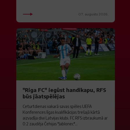
07. augusts 2026.
"Riga FC" iegūst handikapu, RFS
būs jāatspēlējas
Ceturtdienas vakarā savas spēles UEFA
Konferences līgas kvalifikācijas trešajā kārtā
aizvadīja divi Latvijas klubi. FC RFS izbraukumā ar
0:2 zaudēja Čehijas "Jablonec"...