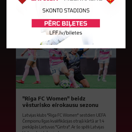
Jaunākās ziņas
"Riga FC Women" beidz
vēsturisko eirokausu sezonu
Latvijas klubs "Riga FC Women" sestdien UEFA
Čempionu līgas kvalifikācijas otrajā kārtā ar 1:4
piekāpās Lietuvas "Gintra". Ar šo spēli Latvijas