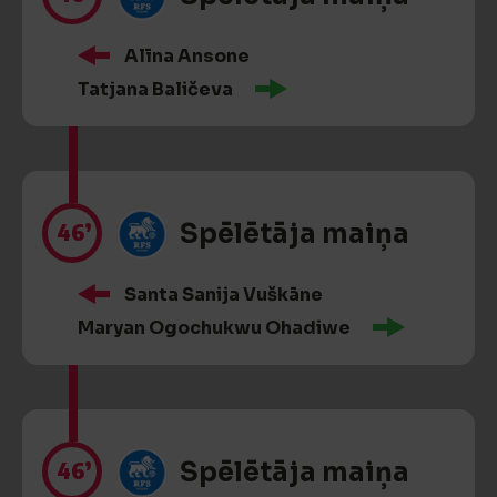
Alīna Ansone
Tatjana Baličeva
46’
Spēlētāja maiņa
Santa Sanija Vuškāne
Maryan Ogochukwu Ohadiwe
46’
Spēlētāja maiņa