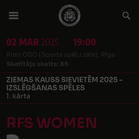
02 MAR
2025
19:00
Rimi OSC (Sporta spēļu zāle), Rīga
Skatītāju skaits:
85
ZIEMAS KAUSS SIEVIETĒM 2025 -
IZSLĒGŠANAS SPĒLES
1. kārta
RFS WOMEN