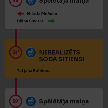
46’
Spēlētāja maiņa
Nikola Pinčuka
Diāna Suvitra
51’
NEREALIZĒTS
SODA SITIENS!
Tatjana Baličeva
59’
Spēlētāja maiņa