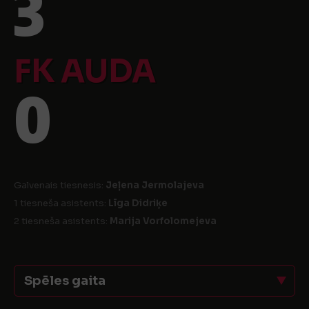
3
FK AUDA
0
Galvenais tiesnesis:
Jeļena Jermolajeva
1 tiesneša asistents:
Līga Didriķe
2 tiesneša asistents:
Marija Vorfolomejeva
Spēles gaita