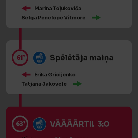
Marina Teļukeviča
Selga Penelope Vitmore
61’
Spēlētāja maiņa
Ērika Gricijenko
Tatjana Jakovele
63’
VĀĀĀĀRTI! 3:0