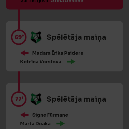
Vārtus guva
Alīna Ansone
69’
Spēlētāja maiņa
Madara Ērika Paidere
Ketrīna Vorslova
77’
Spēlētāja maiņa
Signe Fūrmane
Marta Deaka