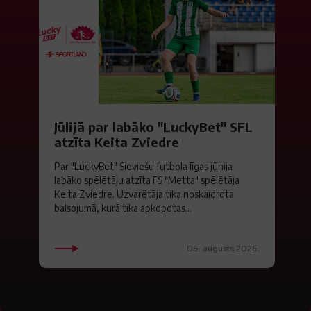
Jūlijā par labāko "LuckyBet" SFL
atzīta Keita Zviedre
Par "LuckyBet" Sieviešu futbola līgas jūnija
labāko spēlētāju atzīta FS "Metta" spēlētāja
Keita Zviedre. Uzvarētāja tika noskaidrota
balsojumā, kurā tika apkopotas...
06. augusts 2026.