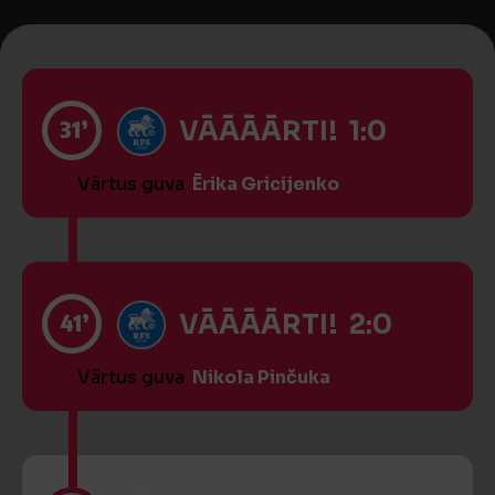
31’
VĀĀĀĀRTI! 1:0
Vārtus guva
Ērika Gricijenko
41’
VĀĀĀĀRTI! 2:0
Vārtus guva
Nikola Pinčuka