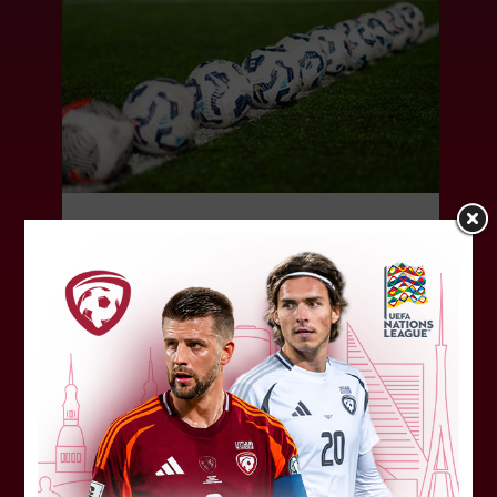
LFF DK 6. augusta lēmumi
LFF Disciplinārlietu komitejas sēdes protokols
Nr. DK 26/-38 Rīgā, 2026. gada 6. augustā.
Piedalās:Komitejas locekļi: Jevgenija
Tverjanoviča-Bore, Raivis Grīnbergs...
07. augusts 2026.