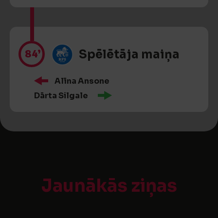
84’
Spēlētāja maiņa
Alīna Ansone
Dārta Silgale
Jaunākās ziņas