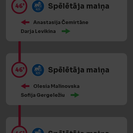
46’
Spēlētāja maiņa
Anastasija Čemirtāne
Darja Levikina
46’
Spēlētāja maiņa
Olesia Malinovska
Sofija Gergeležiu