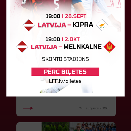
"Riga FC" iegūst handikapu, RFS
būs jāatspēlējas
Ceturtdienas vakarā savas spēles UEFA
Konferences līgas kvalifikācijas trešajā kārtā
aizvadīja divi Latvijas klubi. FC RFS izbraukumā ar
0:2 zaudēja Čehijas "Jablonec"...
06. augusts 2026.