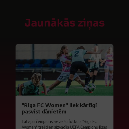
Jaunākās ziņas
"Riga FC Women" liek kārtīgi
pasvīst dānietēm
Latvijas čempions sieviešu futbolā "Riga FC
Women" trešdien aizvadīja UEFA Čempionu līgas