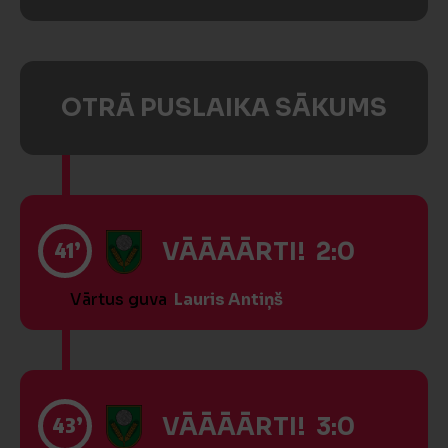
OTRĀ PUSLAIKA SĀKUMS
41’
VĀĀĀĀRTI! 2:0
Vārtus guva
Lauris Antiņš
43’
VĀĀĀĀRTI! 3:0