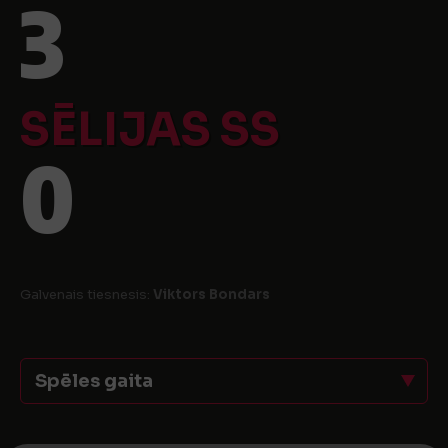
3
SĒLIJAS SS
0
Galvenais tiesnesis:
Viktors Bondars
Spēles gaita