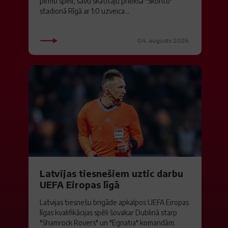
pirmo spēli, savu skatītāju priekšā "Skonto"
stadionā Rīgā ar 1:0 uzveica...
04. augusts 2026.
Latvijas tiesnešiem uztic darbu
UEFA Eiropas līgā
Latvijas tiesnešu brigāde apkalpos UEFA Eiropas
līgas kvalifikācijas spēli šovakar Dublinā starp
"Shamrock Rovers" un "Egnatia" komandām.