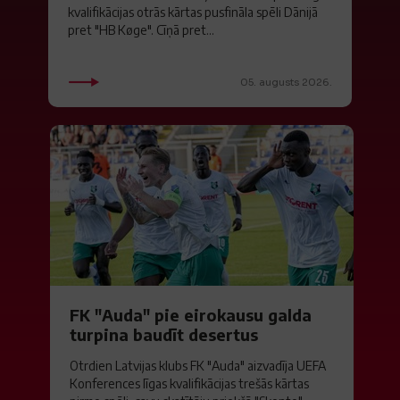
kvalifikācijas otrās kārtas pusfināla spēli Dānijā
pret "HB Køge". Cīņā pret...
05. augusts 2026.
FK "Auda" pie eirokausu galda
turpina baudīt desertus
Otrdien Latvijas klubs FK "Auda" aizvadīja UEFA
Konferences līgas kvalifikācijas trešās kārtas