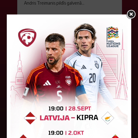
Andris Treimanis pildīs galvenā...
04. augusts 2026.
Baltijas kausa izcīņa sāksies ar
maču pret Lietuvu
Otrdien notika sieviešu futbola izlašu Baltijas
kausa izcīņas izloze. Šogad turnīrs tiks izspēlēts
Igaunijā. Pusfināla stadijā 28. novembrī Latvija
spēlēs pret Lietuvu...