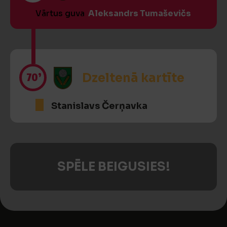
Vārtus guva
Aleksandrs Tumaševičs
70’
Dzeltenā kartīte
Stanislavs Čerņavka
SPĒLE BEIGUSIES!