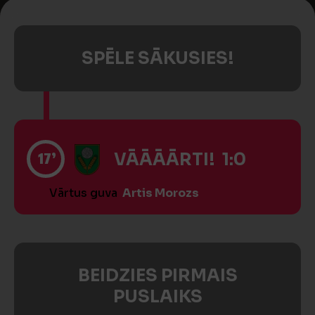
SPĒLE SĀKUSIES!
17’
VĀĀĀĀRTI! 1:0
Vārtus guva
Artis Morozs
BEIDZIES PIRMAIS
PUSLAIKS