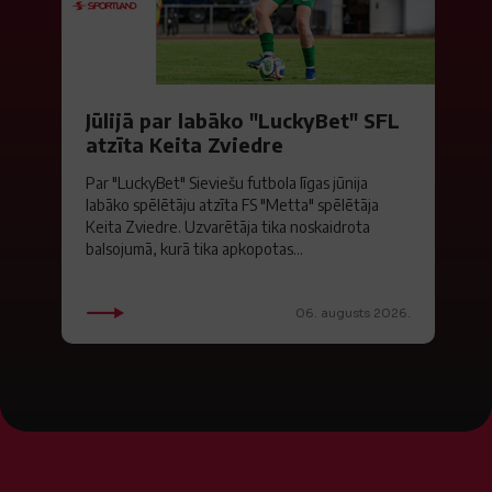
Jūlijā par labāko "LuckyBet" SFL
atzīta Keita Zviedre
Par "LuckyBet" Sieviešu futbola līgas jūnija
labāko spēlētāju atzīta FS "Metta" spēlētāja
Keita Zviedre. Uzvarētāja tika noskaidrota
balsojumā, kurā tika apkopotas...
06. augusts 2026.