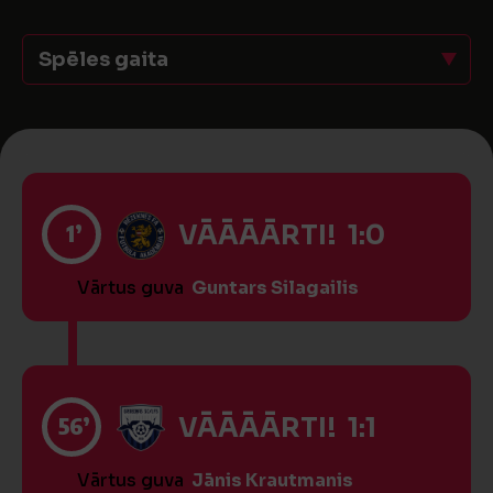
Spēles gaita
1’
VĀĀĀĀRTI! 1:0
Vārtus guva
Guntars Silagailis
56’
VĀĀĀĀRTI! 1:1
Vārtus guva
Jānis Krautmanis