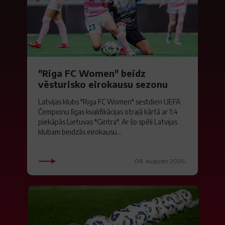
"Riga FC Women" beidz
vēsturisko eirokausu sezonu
Latvijas klubs "Riga FC Women" sestdien UEFA
Čempionu līgas kvalifikācijas otrajā kārtā ar 1:4
piekāpās Lietuvas "Gintra". Ar šo spēli Latvijas
klubam beidzās eirokausu...
08. augusts 2026.