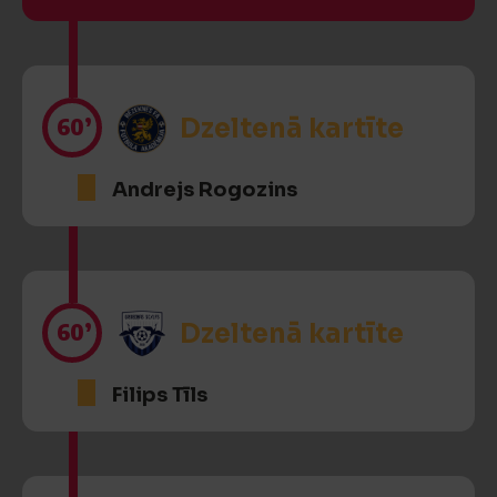
60’
Dzeltenā kartīte
Andrejs Rogozins
60’
Dzeltenā kartīte
Filips Tīls