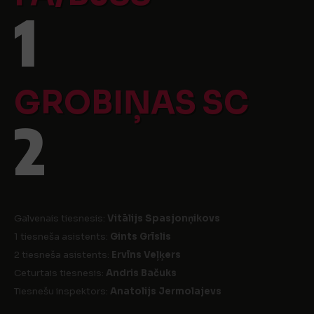
1
GROBIŅAS SC
2
Galvenais tiesnesis:
Vitālijs Spasjonņikovs
1 tiesneša asistents:
Gints Grīslis
2 tiesneša asistents:
Ervīns Veļķers
Ceturtais tiesnesis:
Andris Bačuks
Tiesnešu inspektors:
Anatolijs Jermolajevs