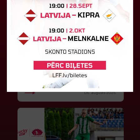
"Riga FC" iegūst handikapu, RFS
būs jāatspēlējas
Ceturtdienas vakarā savas spēles UEFA
Konferences līgas kvalifikācijas trešajā kārtā
aizvadīja divi Latvijas klubi. FC RFS izbraukumā ar
0:2 zaudēja Čehijas "Jablonec"...
06. augusts 2026.