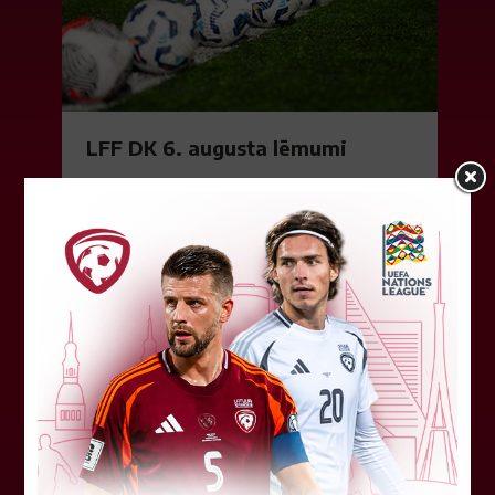
LFF DK 6. augusta lēmumi
LFF Disciplinārlietu komitejas sēdes protokols
Nr. DK 26/-38 Rīgā, 2026. gada 6. augustā.
Piedalās:Komitejas locekļi: Jevgenija
Tverjanoviča-Bore, Raivis Grīnbergs...
07. augusts 2026.