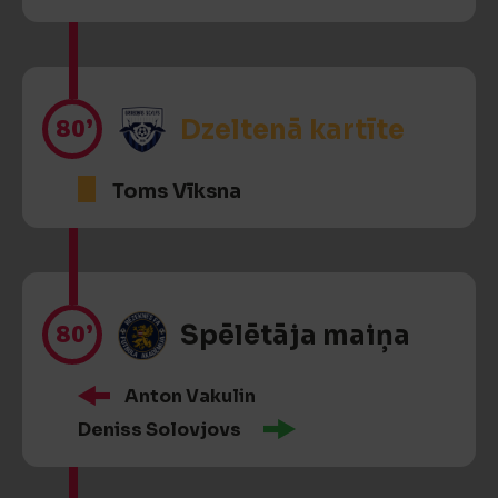
80’
Dzeltenā kartīte
Toms Vīksna
80’
Spēlētāja maiņa
Anton Vakulin
Deniss Solovjovs