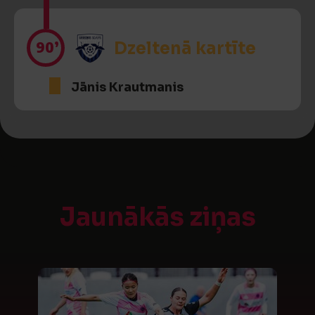
90’
Dzeltenā kartīte
Jānis Krautmanis
Jaunākās ziņas