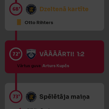
68’
Dzeltenā kartīte
Otto Rihters
72’
VĀĀĀĀRTI! 1:2
Vārtus guva
Arturs Kupčs
73’
Spēlētāja maiņa