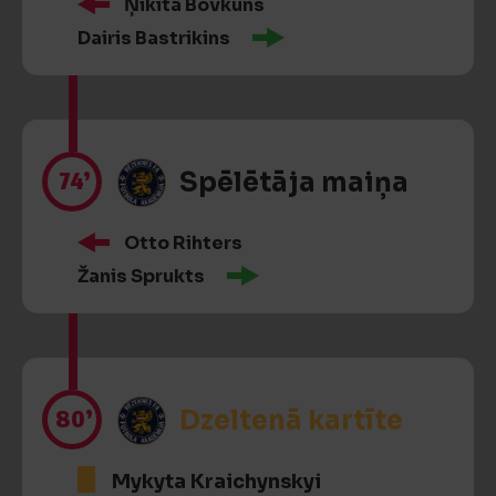
Ņikita Bovkuns
Dairis Bastrikins
74’
Spēlētāja maiņa
Otto Rihters
Žanis Sprukts
80’
Dzeltenā kartīte
Mykyta Kraichynskyi