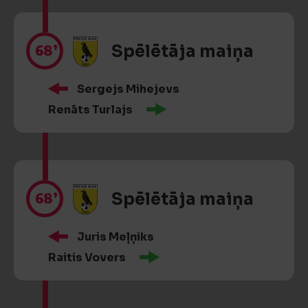
68’
Spēlētāja maiņa
Sergejs Mihejevs
Renāts Turlajs
68’
Spēlētāja maiņa
Juris Meļņiks
Raitis Vovers