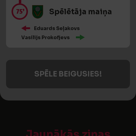
75’
Spēlētāja maiņa
Eduards Seļakovs
Vasilijs Prokofjevs
SPĒLE BEIGUSIES!
Jaunākās ziņas