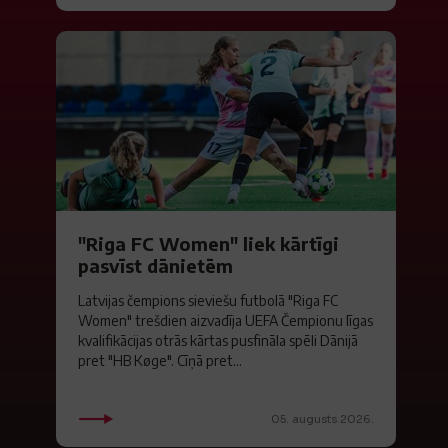
"Riga FC Women" liek kārtīgi
pasvīst dānietēm
Latvijas čempions sieviešu futbolā "Riga FC
Women" trešdien aizvadīja UEFA Čempionu līgas
kvalifikācijas otrās kārtas pusfināla spēli Dānijā
pret "HB Køge". Cīņā pret...
05. augusts 2026.