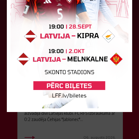
07. augusts 2026.
"Riga FC" iegūst handikapu, RFS
būs jāatspēlējas
Ceturtdienas vakarā savas spēles UEFA
Konferences līgas kvalifikācijas trešajā kārtā
aizvadīja divi Latvijas klubi. FC RFS izbraukumā ar
0:2 zaudēja Čehijas "Jablonec"...
06. augusts 2026.