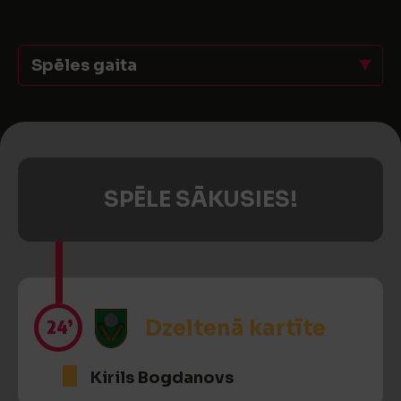
Spēles gaita
SPĒLE SĀKUSIES!
24’
Dzeltenā kartīte
Kirils Bogdanovs