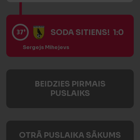
37’
SODA SITIENS! 1:0
Sergejs Mihejevs
BEIDZIES PIRMAIS
PUSLAIKS
OTRĀ PUSLAIKA SĀKUMS