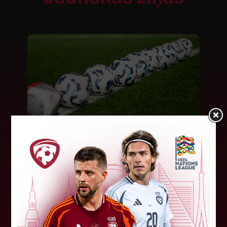
LFF DK 6. augusta lēmumi
LFF Disciplinārlietu komitejas sēdes protokols
Nr. DK 26/-38 Rīgā, 2026. gada 6. augustā.
Piedalās:Komitejas locekļi: Jevgenija
Tverjanoviča-Bore, Raivis Grīnbergs...