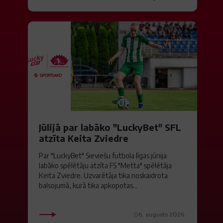
Jūlijā par labāko "LuckyBet" SFL
atzīta Keita Zviedre
Par "LuckyBet" Sieviešu futbola līgas jūnija
labāko spēlētāju atzīta FS "Metta" spēlētāja
Keita Zviedre. Uzvarētāja tika noskaidrota
balsojumā, kurā tika apkopotas...
06. augusts 2026.