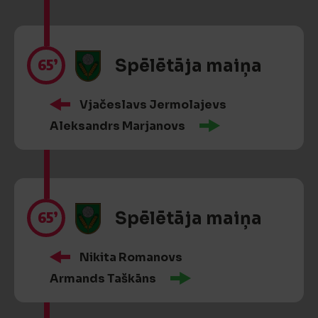
65’
Spēlētāja maiņa
Vjačeslavs Jermolajevs
Aleksandrs Marjanovs
65’
Spēlētāja maiņa
Nikita Romanovs
Armands Taškāns