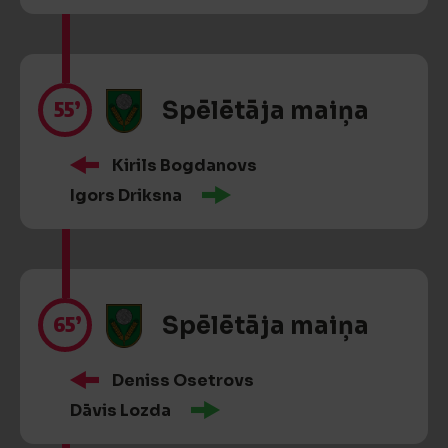
55’
Spēlētāja maiņa
Kirils Bogdanovs
Igors Driksna
65’
Spēlētāja maiņa
Deniss Osetrovs
Dāvis Lozda