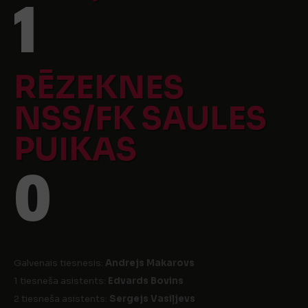
1
RĒZEKNES
NSS/FK SAULES
PUIKAS
0
Galvenais tiesnesis:
Andrejs Makarovs
1 tiesneša asistents:
Edvards Bovins
2 tiesneša asistents:
Sergejs Vasiļjevs