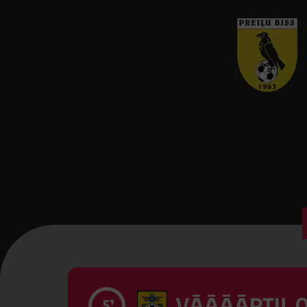
VĀĀĀĀRTI! 0
5’