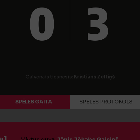
0
3
Galvenais tiesnesis:
Kristiāns Zeltiņš
SPĒLES GAITA
SPĒLES PROTOKOLS
:1
Vārtus guva
Jānis Jēkabs Gaisiņš