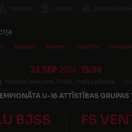
ZEMGALE
LATGALE
ZIEMEĻAUSTRUM
cija
AS
KLUBIEM
FANIEM
IZGLĪTĪBA
GRASSR
22 SEP
2024
15:30
. futbola laukums, Preiļi, Preiļu pilsēta
Sk
MPIONĀTA U-16 ATTĪSTĪBAS GRUPAS 1.
ĻU BJSS
FS VEN