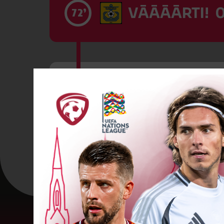
VĀĀĀĀRTI! 0
72’
Otra dzeltenā
86’