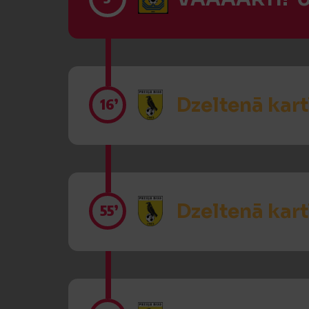
Dzeltenā kart
16’
Dzeltenā kart
55’