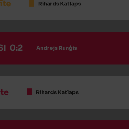
īte
Rihards Katlaps
! 0:2
Andrejs Runģis
īte
Rihards Katlaps