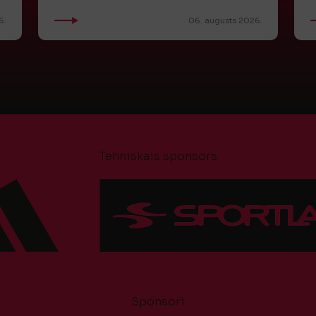
6.
06. augusts 2026.
Tehniskais sponsors
Sponsori