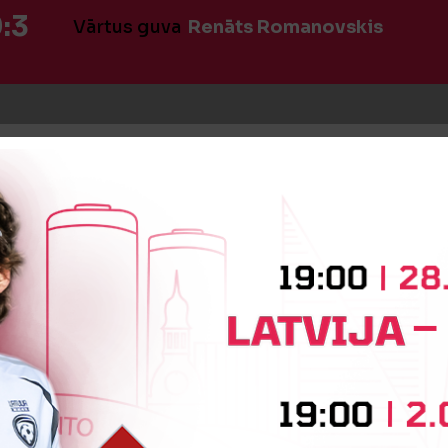
:3
Vārtus guva
Renāts Romanovskis
 kartīte
Kirills Budajs