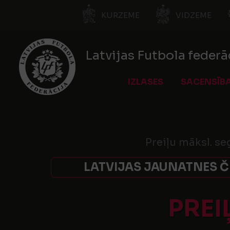
KURZEME
VIDZEME
Latvijas Futbola federā
IZLASES
SACENSĪB
Preiļu māksl. seg
LATVIJAS JAUNATNES ČE
PREI