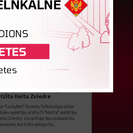
ūlijā par labāko "LuckyBet" SFL
tzīta Keita Zviedre
ar "LuckyBet" Sieviešu futbola līgas jūnija
abāko spēlētāju atzīta FS "Metta" spēlētāja
eita Zviedre. Uzvarētāja tika noskaidrota
alsojumā, kurā tika apkopotas...