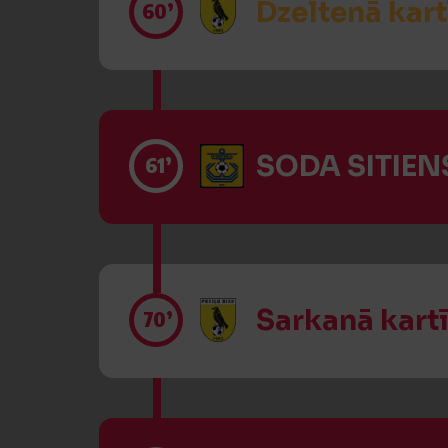
Dzeltenā kart
60’
SODA SITIENS
61’
Sarkanā kart
70’