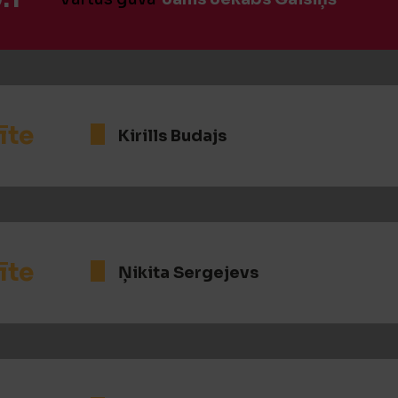
īte
Kirills Budajs
īte
Ņikita Sergejevs