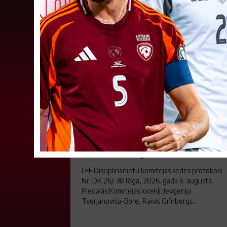
LFF DK 6. augusta lēmumi
LFF Disciplinārlietu komitejas sēdes protokols
Nr. DK 26/-38 Rīgā, 2026. gada 6. augustā.
Piedalās:Komitejas locekļi: Jevgenija
Tverjanoviča-Bore, Raivis Grīnbergs...