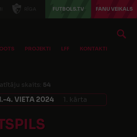
FUTBOLS.TV
FANU VEIKALS
I
RĪGA
OOTS
PROJEKTI
LFF
KONTAKTI
atītāju skaits:
54
-4. VIETA 2024
1. kārta
TSPILS