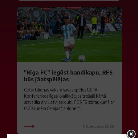
"Riga FC" iegūst handikapu, RFS
būs jāatspēlējas
Ceturtdienas vakarā savas spēles UEFA
Konferences līgas kvalifikācijas trešajā kārtā
aizvadīja divi Latvijas klubi. FC RFS izbraukumā ar
0:2 zaudēja Čehijas "Jablonec"...
06. augusts 2026.