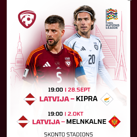
Jūlijā par labāko "LuckyBet" SFL
atzīta Keita Zviedre
Par "LuckyBet" Sieviešu futbola līgas jūnija
labāko spēlētāju atzīta FS "Metta" spēlētāja
Keita Zviedre. Uzvarētāja tika noskaidrota
balsojumā, kurā tika apkopotas...
06. augusts 2026.