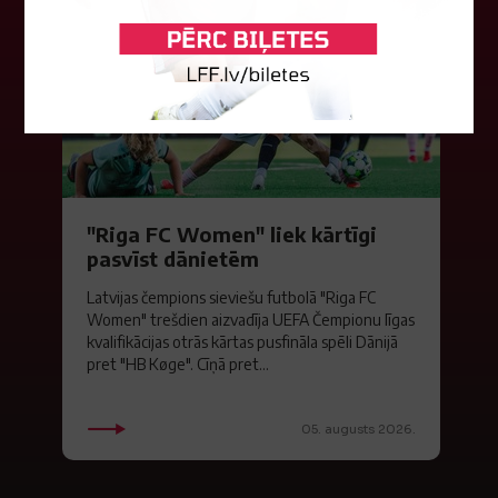
"Riga FC Women" liek kārtīgi
pasvīst dānietēm
Latvijas čempions sieviešu futbolā "Riga FC
Women" trešdien aizvadīja UEFA Čempionu līgas
kvalifikācijas otrās kārtas pusfināla spēli Dānijā
pret "HB Køge". Cīņā pret...
05. augusts 2026.