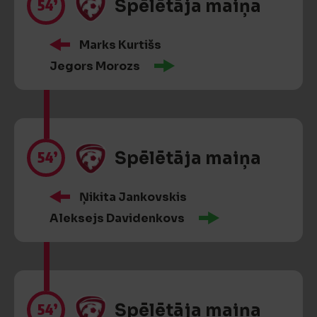
54’
Spēlētāja maiņa
Marks Kurtišs
Jegors Morozs
54’
Spēlētāja maiņa
Ņikita Jankovskis
Aleksejs Davidenkovs
54’
Spēlētāja maiņa