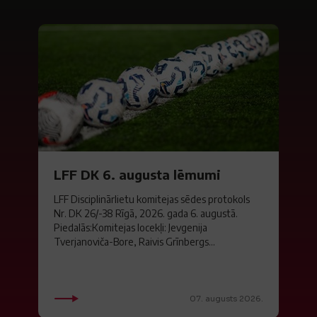
LFF DK 6. augusta lēmumi
LFF Disciplinārlietu komitejas sēdes protokols
Nr. DK 26/-38 Rīgā, 2026. gada 6. augustā.
Piedalās:Komitejas locekļi: Jevgenija
Tverjanoviča-Bore, Raivis Grīnbergs...
07. augusts 2026.