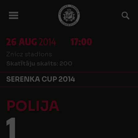
26 AUG
2014
17:00
Znicz stadions
Skatītāju skaits:
200
SERENKA CUP 2014
POLIJA
1