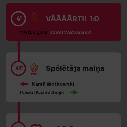
4’
VĀĀĀĀRTI! 1:0
Vārtus guva
Kamil Wotkowski
41’
Spēlētāja maiņa
Kamil Wotkowski
Pawel Kazmizhcyk