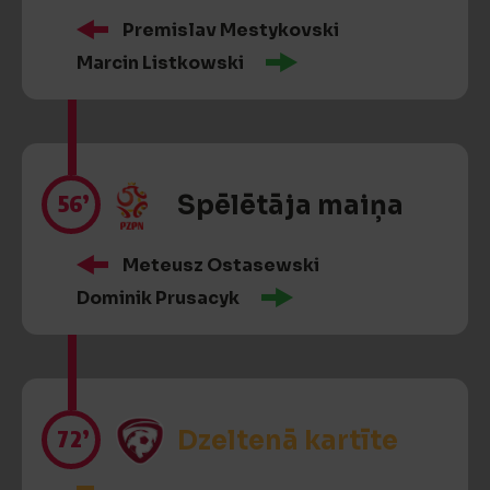
Premislav Mestykovski
Marcin Listkowski
56’
Spēlētāja maiņa
Meteusz Ostasewski
Dominik Prusacyk
72’
Dzeltenā kartīte